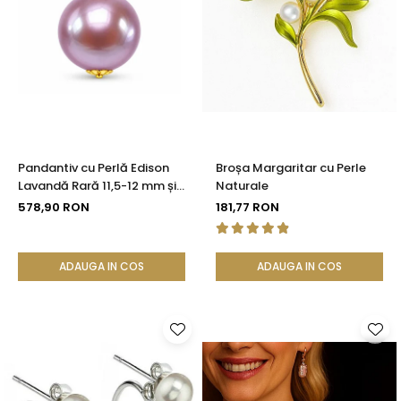
Pandantiv cu Perlă Edison
Broșa Margaritar cu Perle
Lavandă Rară 11,5-12 mm și
Naturale
Aur 14K (aur 585) |
578,90 RON
181,77 RON
KASKADDA®
ADAUGA IN COS
ADAUGA IN COS