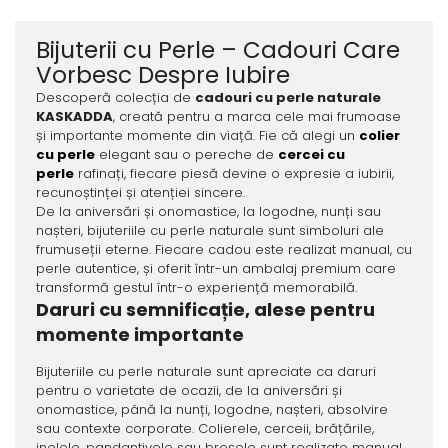
Bijuterii cu Perle – Cadouri Care
Vorbesc Despre Iubire
Descoperă colecția de
cadouri cu perle naturale
KASKADDA
, creată pentru a marca cele mai frumoase
și importante momente din viață. Fie că alegi un
colier
cu perle
elegant sau o pereche de
cercei cu
perle
rafinați, fiecare piesă devine o expresie a iubirii,
recunoștinței și atenției sincere.
De la aniversări și onomastice, la logodne, nunți sau
nașteri, bijuteriile cu perle naturale sunt simboluri ale
frumuseții eterne. Fiecare cadou este realizat manual, cu
perle autentice, și oferit într-un ambalaj premium care
transformă gestul într-o experiență memorabilă.
Daruri cu semnificație, alese pentru
momente importante
Bijuteriile cu perle naturale sunt apreciate ca daruri
pentru o varietate de ocazii, de la aniversări și
onomastice, până la nunți, logodne, nașteri, absolvire
sau contexte corporate. Colierele, cerceii, brățările,
inelele, pandantivele sau broșele sunt realizate manual,