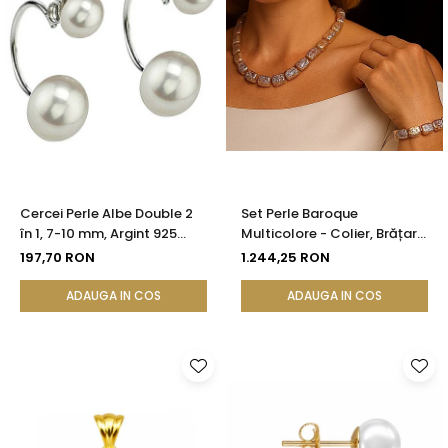
Cercei Perle Albe Double 2
Set Perle Baroque
în 1, 7-10 mm, Argint 925
Multicolore - Colier, Brățară
Placat cu Platină |
și Cercei, Argint 925 |
197,70 RON
1.244,25 RON
KASKADDA®
KASKADDA®
ADAUGA IN COS
ADAUGA IN COS