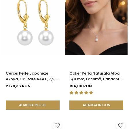
Cercei Perle Japoneze
Colier Perla Naturala Alba
Akoya, Calitate AAA+, 7,5-8
6/8 mm, Lacrimă, Pandantiv
mm și Aur Galben 14K |
Argint 925 | KASKADDA®
2.178,36 RON
194,00 RON
KASKADDA®
ADAUGA IN COS
ADAUGA IN COS