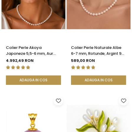
Colier Perle Akoya
Colier Perle Naturale Albe
Japoneze 5,5-6 mm, Aur
6-7 mm, Rotunde, Argint 925
Galben 14K cu Închizătoare
| KASKADDA®
4.992,49 RON
589,00 RON
Filigranată | KASKADDA®
ADAUGA IN COS
ADAUGA IN COS