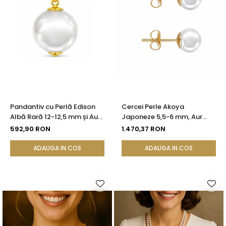
Pandantiv cu Perlă Edison
Cercei Perle Akoya
Albă Rară 12-12,5 mm și Aur
Japoneze 5,5-6 mm, Aur
Galben 14K (aur 585) |
Galben 14K, Tip Șurub -
592,90 RON
1.470,37 RON
KASKADDA®
Calitate AAA+ | KASKADDA®
ADAUGA IN COS
ADAUGA IN COS