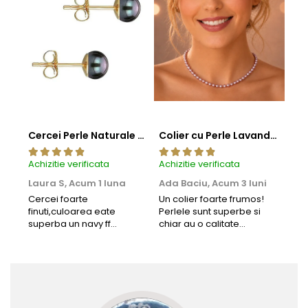
Cercei Perle Naturale Negre 5-6 mm, Buton AAA, Aur 14K (aur 585), Tip Șurub | KASKADDA®
Colier cu Perle Lavanda la Baza Gatului, de 4-5 mm, Perle Rare, Calitate AAA+, Aur 14K | KASKADDA®
Achizitie verificata
Achizitie verificata
Achi
Laura S,
Acum 1 luna
Ada Baciu,
Acum 3 luni
Mun
Acu
Cercei foarte
Un colier foarte frumos!
finuti,culoarea eate
Perlele sunt superbe si
Bun
superba un navy ff
chiar au o calitate
cu b
frumos.Lucrati bine,cu
extraordinara.
sup
siguranta am sa revin pt
deca
mai multe comenzi.❤️
Rec