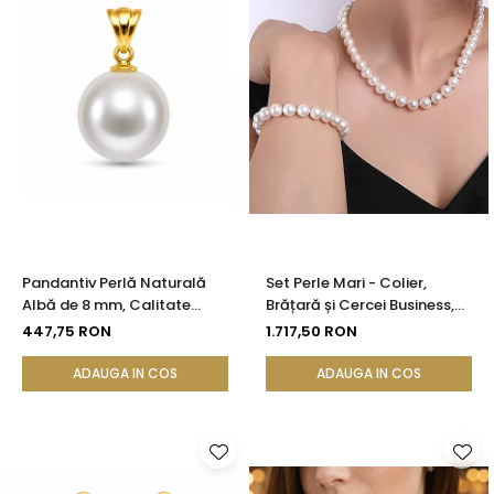
Pandantiv Perlă Naturală
Set Perle Mari - Colier,
Albă de 8 mm, Calitate
Brățară și Cercei Business,
AAA+ și Aur 14K (aur 585) |
Argint 925, Perle Naturale
447,75 RON
1.717,50 RON
KASKADDA®
Albe Premium 8,5-9,5 mm |
KASKADDA®
ADAUGA IN COS
ADAUGA IN COS