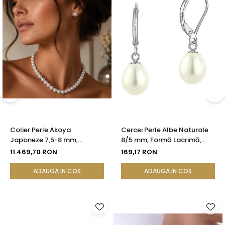
Colier Perle Akoya
Cercei Perle Albe Naturale
Japoneze 7,5-8 mm,
8/5 mm, Formă Lacrimă,
Calitate AAA, Închizătoare
Tortiță Închisă, Argint 925 |
11.469,70 RON
169,17 RON
Aur Galben 14K | KASKADDA®
KASKADDA®
ADAUGA IN COS
ADAUGA IN COS