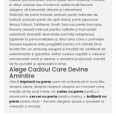
în stiluri clasice sau moderne, astfel încât fiecare
alegere să transmită atenție și rafinament.
Selecția de perle include exclusiv perle naturale de
cultură, precum perle de apă dulce, perle japoneze
Akoya, Edison, Tahitiene, South Sea sau perle baroque,
fiecare aleasă manual pentru calitate și frumusețe
autentică. Această diversitate permite adaptarea
bijuteriei la personalitatea și stilul celui care o primește.
Fiecare bijuterie este pregătită pentru a fi oferită, fiind
livrată într-un ambalaj elegant și însoțită de certificat de
autenticitate și garanție. Astfel, cadoul capătă o valoare
emoțională clară și devine o amintire prețioasă, menită
să fie purtată și apreciată în timp.
Alege Cadoul Care Devine
Amintire
Oferă
bijuterii cu perle
care să vorbească în locul tău:
despre iubire, despre respect, despre un moment care
merită să fie ținut minte. Un
colier cu perle
pentru o
aniversare,
cercei cu perle
pentru mama, o
brățară cu
perle
pentru fiică – fiecare alegere spune o poveste și
creează o emoție.