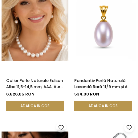
Colier Perle Naturale Edison
Pandantiv Perlă Naturală
Albe 11,5-14,5 mm, AAA, Aur
Lavandă Rară 11/9 mm și Aur
Galben 14K | KASKADDA®
Galben 14K (aur 585) |
6.826,65 RON
534,00 RON
KASKADDA®
ADAUGA IN COS
ADAUGA IN COS