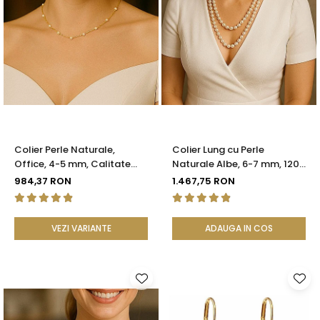
Colier Perle Naturale,
Colier Lung cu Perle
Office, 4-5 mm, Calitate
Naturale Albe, 6-7 mm, 120
AAA, Aur 14K | KASKADDA®
cm, Închizătoare Argint 925
984,37 RON
1.467,75 RON
| KASKADDA®
VEZI VARIANTE
ADAUGA IN COS