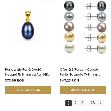
Pandantiv Perlă Ovală
Ofertă 5 Perechi Cercei
Neagră 5/8 mm cu Aur 14K
Perle Naturale 7-8 mm,
(aur 585) | KASKADDA®
Argint 925 - Alb, Crem,
373,50 RON
347,23 RON
Lavandă, Gri, Negru |
KASKADDA®
ADAUGA IN COS
ADAUGA IN COS
1
2
3
26
...