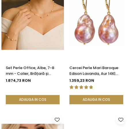
Set Perle Office, Albe, 7-8
Cercei Perle Mari Baroque
mm - Colier, Brățară și
Edison Lavanda, Aur 14K|
Cercei, Aur Galben 14K |
KASKADDA®
1.874,73 RON
1.359,23 RON
KASKADDA®
ADAUGA IN COS
ADAUGA IN COS