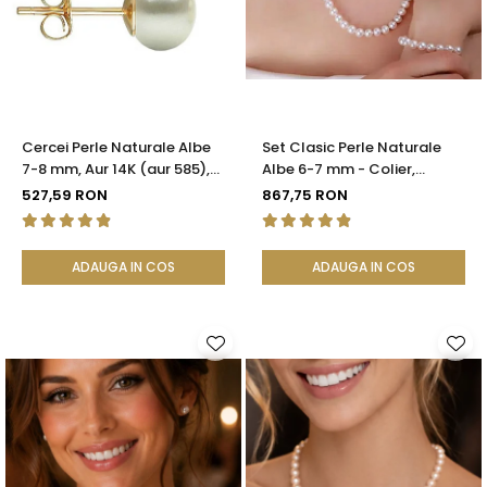
Seturi Perle cu Argint
Brățări cu Perle
Pandantive cu Perle
Brose cu Perle
Cercei Perle Naturale Albe
Set Clasic Perle Naturale
7-8 mm, Aur 14K (aur 585),
Albe 6-7 mm - Colier,
Calitatea AAA | KASKADDA®
Brățară și Cercei, Argint 925
527,59 RON
867,75 RON
| KASKADDA®
ADAUGA IN COS
ADAUGA IN COS