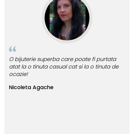
perba care poate fi purtata
Mi-a placut la nebun
a casual cat si la o tinuta de
comanda un model or
Mary Borgovan
che