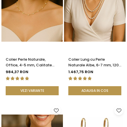
Colier Perle Naturale,
Colier Lung cu Perle
Office, 4-5 mm, Calitate
Naturale Albe, 6-7 mm, 120
AAA, Aur 14K | KASKADDA®
cm, Închizătoare Argint 925
984,37 RON
1.467,75 RON
| KASKADDA®
VEZI VARIANTE
ADAUGA IN COS