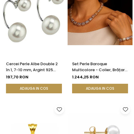
Cercei Perle Albe Double 2
Set Perle Baroque
în 1, 7-10 mm, Argint 925
Multicolore - Colier, Brățară
Placat cu Platină |
și Cercei, Argint 925 |
197,70 RON
1.244,25 RON
KASKADDA®
KASKADDA®
ADAUGA IN COS
ADAUGA IN COS