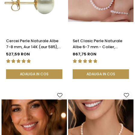
Seturi Perle cu Argint
Brățări cu Perle
Pandantive cu Perle
Brose cu Perle
Cercei Perle Naturale Albe
Set Clasic Perle Naturale
7-8 mm, Aur 14K (aur 585),
Albe 6-7 mm - Colier,
Calitatea AAA | KASKADDA®
Brățară și Cercei, Argint 925
527,59 RON
867,75 RON
| KASKADDA®
ADAUGA IN COS
ADAUGA IN COS