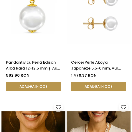
Pandantiv cu Perlă Edison
Cercei Perle Akoya
Albă Rară 12-12,5 mm și Aur
Japoneze 5,5-6 mm, Aur
Galben 14K (aur 585) |
Galben 14K, Tip Șurub -
592,90 RON
1.470,37 RON
KASKADDA®
Calitate AAA+ | KASKADDA®
ADAUGA IN COS
ADAUGA IN COS