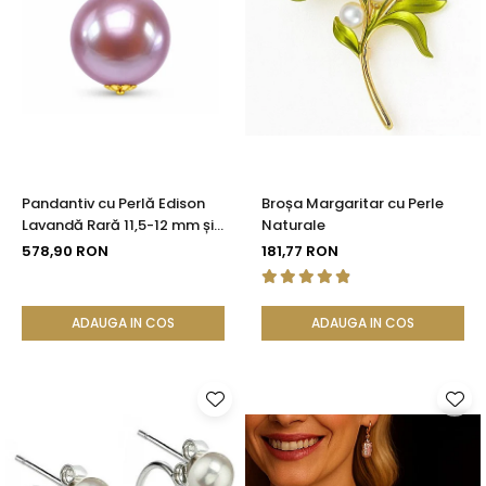
Pandantiv cu Perlă Edison
Broșa Margaritar cu Perle
Lavandă Rară 11,5-12 mm și
Naturale
Aur 14K (aur 585) |
578,90 RON
181,77 RON
KASKADDA®
ADAUGA IN COS
ADAUGA IN COS