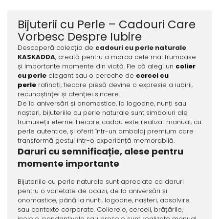
Bijuterii cu Perle – Cadouri Care
Vorbesc Despre Iubire
Descoperă colecția de
cadouri cu perle naturale
KASKADDA
, creată pentru a marca cele mai frumoase
și importante momente din viață. Fie că alegi un
colier
cu perle
elegant sau o pereche de
cercei cu
perle
rafinați, fiecare piesă devine o expresie a iubirii,
recunoștinței și atenției sincere.
De la aniversări și onomastice, la logodne, nunți sau
nașteri, bijuteriile cu perle naturale sunt simboluri ale
frumuseții eterne. Fiecare cadou este realizat manual, cu
perle autentice, și oferit într-un ambalaj premium care
transformă gestul într-o experiență memorabilă.
Daruri cu semnificație, alese pentru
momente importante
Bijuteriile cu perle naturale sunt apreciate ca daruri
pentru o varietate de ocazii, de la aniversări și
onomastice, până la nunți, logodne, nașteri, absolvire
sau contexte corporate. Colierele, cerceii, brățările,
inelele, pandantivele sau broșele sunt realizate manual,