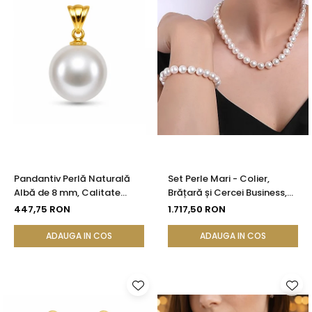
Pandantiv Perlă Naturală
Set Perle Mari - Colier,
Albă de 8 mm, Calitate
Brățară și Cercei Business,
AAA+ și Aur 14K (aur 585) |
Argint 925, Perle Naturale
447,75 RON
1.717,50 RON
KASKADDA®
Albe Premium 8,5-9,5 mm |
KASKADDA®
ADAUGA IN COS
ADAUGA IN COS