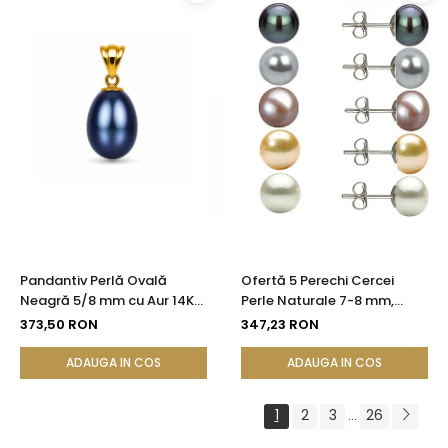
Pandantiv Perlă Ovală
Ofertă 5 Perechi Cercei
Neagră 5/8 mm cu Aur 14K
Perle Naturale 7-8 mm,
(aur 585) | KASKADDA®
Argint 925 - Alb, Crem,
373,50 RON
347,23 RON
Lavandă, Gri, Negru |
KASKADDA®
ADAUGA IN COS
ADAUGA IN COS
1
2
3
26
...