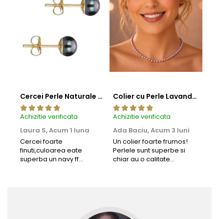
Cercei Perle Naturale Negre 5-6 mm, Buton AAA, Aur 14K (aur 585), Tip Șurub | KASKADDA®
Colier cu Perle Lavanda la Baza Gatului, de 4-5 mm, Perle Rare, Calitate AAA+, Aur 14K | KASKADDA®
Achizitie verificata
Achizitie verificata
Achi
Laura S,
Acum 1 luna
Ada Baciu,
Acum 3 luni
Mun
Acu
Cercei foarte
Un colier foarte frumos!
finuti,culoarea eate
Perlele sunt superbe si
Bun
superba un navy ff
chiar au o calitate
cu b
frumos.Lucrati bine,cu
extraordinara.
sup
siguranta am sa revin pt
deca
mai multe comenzi.❤️
Rec