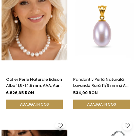
Colier Perle Naturale Edison
Pandantiv Perlă Naturală
Albe 11,5-14,5 mm, AAA, Aur
Lavandă Rară 11/9 mm și Aur
Galben 14K | KASKADDA®
Galben 14K (aur 585) |
6.826,65 RON
534,00 RON
KASKADDA®
ADAUGA IN COS
ADAUGA IN COS