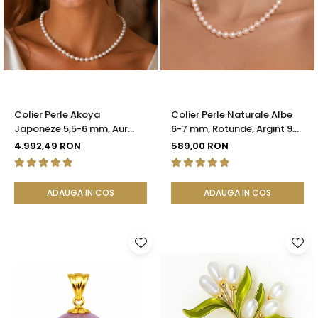
Colier Perle Akoya
Colier Perle Naturale Albe
Japoneze 5,5-6 mm, Aur
6-7 mm, Rotunde, Argint 925
Galben 14K cu Închizătoare
| KASKADDA®
4.992,49 RON
589,00 RON
Filigranată | KASKADDA®
ADAUGA IN COS
ADAUGA IN COS