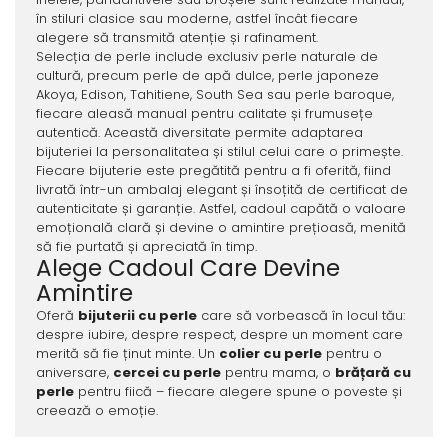
în stiluri clasice sau moderne, astfel încât fiecare
alegere să transmită atenție și rafinament.
Selecția de perle include exclusiv perle naturale de
cultură, precum perle de apă dulce, perle japoneze
Akoya, Edison, Tahitiene, South Sea sau perle baroque,
fiecare aleasă manual pentru calitate și frumusețe
autentică. Această diversitate permite adaptarea
bijuteriei la personalitatea și stilul celui care o primește.
Fiecare bijuterie este pregătită pentru a fi oferită, fiind
livrată într-un ambalaj elegant și însoțită de certificat de
autenticitate și garanție. Astfel, cadoul capătă o valoare
emoțională clară și devine o amintire prețioasă, menită
să fie purtată și apreciată în timp.
Alege Cadoul Care Devine
Amintire
Oferă
bijuterii cu perle
care să vorbească în locul tău:
despre iubire, despre respect, despre un moment care
merită să fie ținut minte. Un
colier cu perle
pentru o
aniversare,
cercei cu perle
pentru mama, o
brățară cu
perle
pentru fiică – fiecare alegere spune o poveste și
creează o emoție.