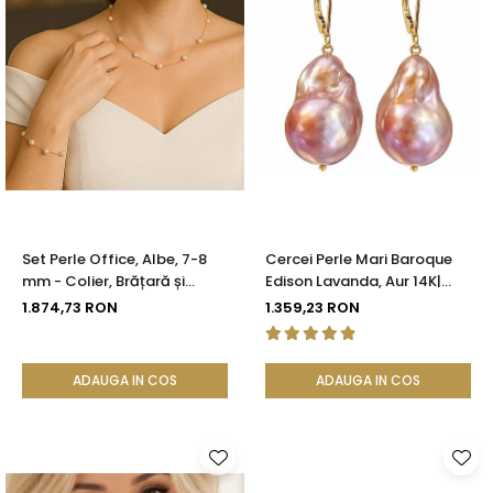
Set Perle Office, Albe, 7-8
Cercei Perle Mari Baroque
mm - Colier, Brățară și
Edison Lavanda, Aur 14K|
Cercei, Aur Galben 14K |
KASKADDA®
1.874,73 RON
1.359,23 RON
KASKADDA®
ADAUGA IN COS
ADAUGA IN COS