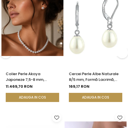
Colier Perle Akoya
Cercei Perle Albe Naturale
Japoneze 7,5-8 mm,
8/5 mm, Formă Lacrimă,
Calitate AAA, Închizătoare
Tortiță Închisă, Argint 925 |
11.469,70 RON
169,17 RON
Aur Galben 14K | KASKADDA®
KASKADDA®
ADAUGA IN COS
ADAUGA IN COS