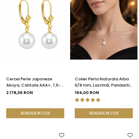
Cercei Perle Japoneze
Colier Perla Naturala Alba
Akoya, Calitate AAA+, 7,5-8
6/8 mm, Lacrimă, Pandantiv
mm și Aur Galben 14K |
Argint 925 | KASKADDA®
2.178,36 RON
194,00 RON
KASKADDA®
ADAUGA IN COS
ADAUGA IN COS