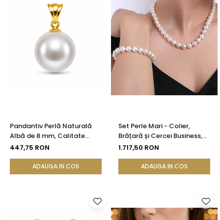
Pandantiv Perlă Naturală
Set Perle Mari - Colier,
Albă de 8 mm, Calitate
Brățară și Cercei Business,
AAA+ și Aur 14K (aur 585) |
Argint 925, Perle Naturale
447,75 RON
1.717,50 RON
KASKADDA®
Albe Premium 8,5-9,5 mm |
KASKADDA®
ADAUGA IN COS
ADAUGA IN COS