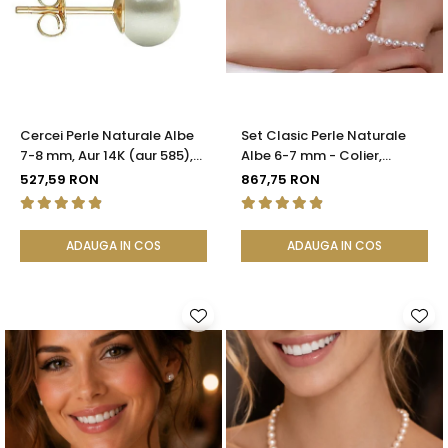
Seturi Perle cu Argint
Brățări cu Perle
Pandantive cu Perle
Brose cu Perle
Cercei Perle Naturale Albe
Set Clasic Perle Naturale
7-8 mm, Aur 14K (aur 585),
Albe 6-7 mm - Colier,
Calitatea AAA | KASKADDA®
Brățară și Cercei, Argint 925
527,59 RON
867,75 RON
| KASKADDA®
ADAUGA IN COS
ADAUGA IN COS