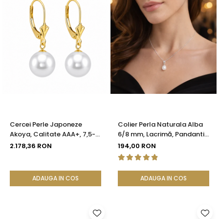
Cercei Perle Japoneze
Colier Perla Naturala Alba
Akoya, Calitate AAA+, 7,5-8
6/8 mm, Lacrimă, Pandantiv
mm și Aur Galben 14K |
Argint 925 | KASKADDA®
2.178,36 RON
194,00 RON
KASKADDA®
ADAUGA IN COS
ADAUGA IN COS