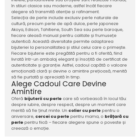
în stiluri clasice sau moderne, astfel încât fiecare
alegere să transmită atenție și rafinament.
Selecția de perle include exclusiv perle naturale de
cultură, precum perle de apă dulce, perle japoneze
Akoya, Edison, Tahitiene, South Sea sau perle baroque,
fiecare aleasă manual pentru calitate și frumusețe
autentică. Această diversitate permite adaptarea
bijuteriei la personalitatea și stilul celui care o primește.
Fiecare bijuterie este pregătită pentru a fi oferită, fiind
livrată într-un ambalaj elegant și însoțită de certificat de
autenticitate și garanție. Astfel, cadoul capătă o valoare
emoțională clară și devine o amintire prețioasă, menită
să fie purtată și apreciată în timp.
Alege Cadoul Care Devine
Amintire
Oferă
bijuterii cu perle
care să vorbească în locul tău:
despre iubire, despre respect, despre un moment care
merită să fie ținut minte. Un
colier cu perle
pentru o
aniversare,
cercei cu perle
pentru mama, o
brățară cu
perle
pentru fiică – fiecare alegere spune o poveste și
creează o emoție.