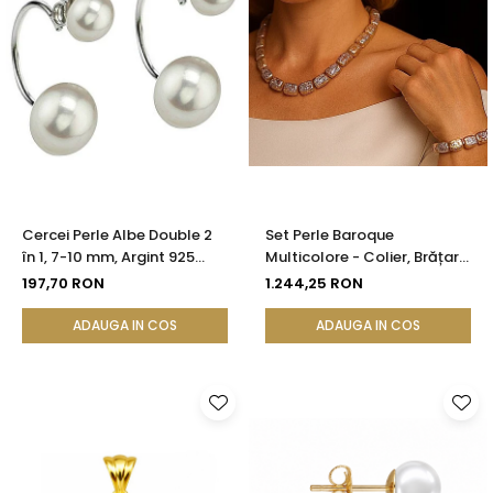
Cercei Perle Albe Double 2
Set Perle Baroque
în 1, 7-10 mm, Argint 925
Multicolore - Colier, Brățară
Placat cu Platină |
și Cercei, Argint 925 |
197,70 RON
1.244,25 RON
KASKADDA®
KASKADDA®
ADAUGA IN COS
ADAUGA IN COS