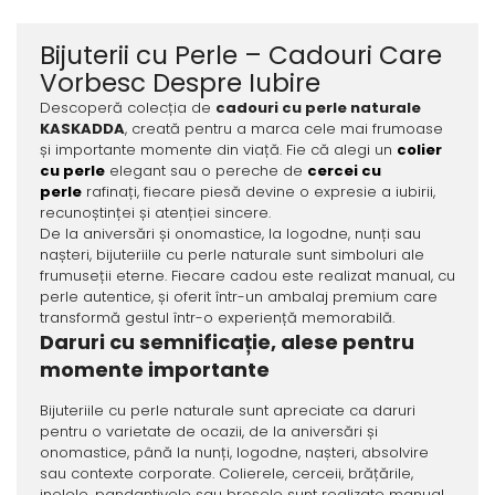
Bijuterii cu Perle – Cadouri Care
Vorbesc Despre Iubire
Descoperă colecția de
cadouri cu perle naturale
KASKADDA
, creată pentru a marca cele mai frumoase
și importante momente din viață. Fie că alegi un
colier
cu perle
elegant sau o pereche de
cercei cu
perle
rafinați, fiecare piesă devine o expresie a iubirii,
recunoștinței și atenției sincere.
De la aniversări și onomastice, la logodne, nunți sau
nașteri, bijuteriile cu perle naturale sunt simboluri ale
frumuseții eterne. Fiecare cadou este realizat manual, cu
perle autentice, și oferit într-un ambalaj premium care
transformă gestul într-o experiență memorabilă.
Daruri cu semnificație, alese pentru
momente importante
Bijuteriile cu perle naturale sunt apreciate ca daruri
pentru o varietate de ocazii, de la aniversări și
onomastice, până la nunți, logodne, nașteri, absolvire
sau contexte corporate. Colierele, cerceii, brățările,
inelele, pandantivele sau broșele sunt realizate manual,