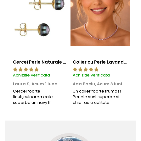
Cercei Perle Naturale Negre 5-6 mm, Buton AAA, Aur 14K (aur 585), Tip Șurub | KASKADDA®
Colier cu Perle Lavanda la Baza Gatului, de 4-5 mm, Perle Rare, Calitate AAA+, Aur 14K | KASKADDA®
Achizitie verificata
Achizitie verificata
Achi
Laura S,
Acum 1 luna
Ada Baciu,
Acum 3 luni
Mun
Acu
Cercei foarte
Un colier foarte frumos!
finuti,culoarea eate
Perlele sunt superbe si
Bun
superba un navy ff
chiar au o calitate
cu b
frumos.Lucrati bine,cu
extraordinara.
sup
siguranta am sa revin pt
deca
mai multe comenzi.❤️
Rec