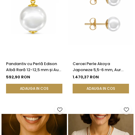
Pandantiv cu Perlă Edison
Cercei Perle Akoya
Albă Rară 12-12,5 mm și Aur
Japoneze 5,5-6 mm, Aur
Galben 14K (aur 585) |
Galben 14K, Tip Șurub -
592,90 RON
1.470,37 RON
KASKADDA®
Calitate AAA+ | KASKADDA®
ADAUGA IN COS
ADAUGA IN COS