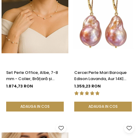
Set Perle Office, Albe, 7-8
Cercei Perle Mari Baroque
mm - Colier, Brățară și
Edison Lavanda, Aur 14K|
Cercei, Aur Galben 14K |
KASKADDA®
1.874,73 RON
1.359,23 RON
KASKADDA®
ADAUGA IN COS
ADAUGA IN COS