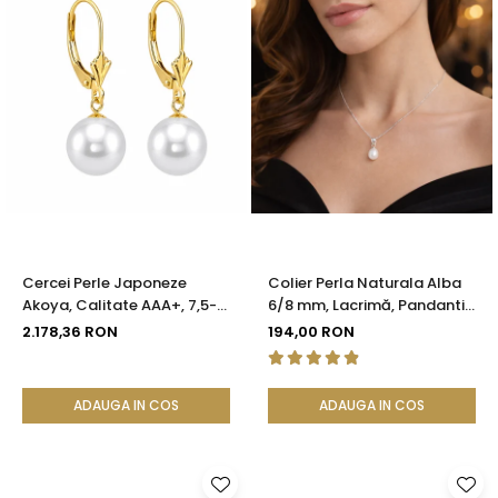
Cercei Perle Japoneze
Colier Perla Naturala Alba
Akoya, Calitate AAA+, 7,5-8
6/8 mm, Lacrimă, Pandantiv
mm și Aur Galben 14K |
Argint 925 | KASKADDA®
2.178,36 RON
194,00 RON
KASKADDA®
ADAUGA IN COS
ADAUGA IN COS