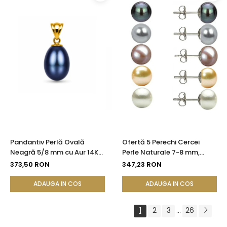
Pandantiv Perlă Ovală
Ofertă 5 Perechi Cercei
Neagră 5/8 mm cu Aur 14K
Perle Naturale 7-8 mm,
(aur 585) | KASKADDA®
Argint 925 - Alb, Crem,
373,50 RON
347,23 RON
Lavandă, Gri, Negru |
KASKADDA®
ADAUGA IN COS
ADAUGA IN COS
1
2
3
26
...