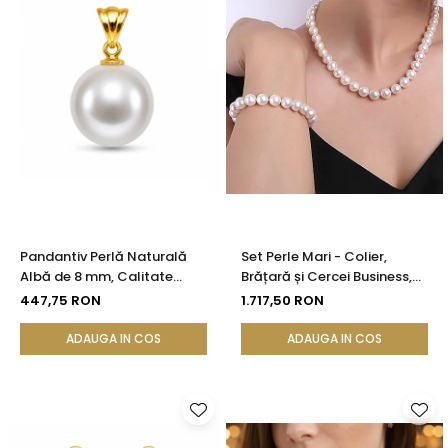
Pandantiv Perlă Naturală
Set Perle Mari - Colier,
Albă de 8 mm, Calitate
Brățară și Cercei Business,
AAA+ și Aur 14K (aur 585) |
Argint 925, Perle Naturale
447,75 RON
1.717,50 RON
KASKADDA®
Albe Premium 8,5-9,5 mm |
KASKADDA®
ADAUGA IN COS
ADAUGA IN COS