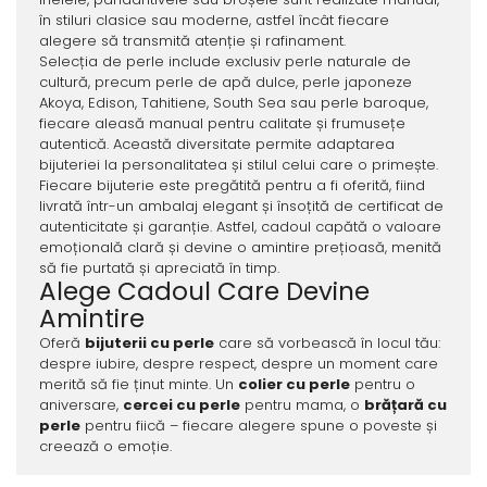
în stiluri clasice sau moderne, astfel încât fiecare
alegere să transmită atenție și rafinament.
Selecția de perle include exclusiv perle naturale de
cultură, precum perle de apă dulce, perle japoneze
Akoya, Edison, Tahitiene, South Sea sau perle baroque,
fiecare aleasă manual pentru calitate și frumusețe
autentică. Această diversitate permite adaptarea
bijuteriei la personalitatea și stilul celui care o primește.
Fiecare bijuterie este pregătită pentru a fi oferită, fiind
livrată într-un ambalaj elegant și însoțită de certificat de
autenticitate și garanție. Astfel, cadoul capătă o valoare
emoțională clară și devine o amintire prețioasă, menită
să fie purtată și apreciată în timp.
Alege Cadoul Care Devine
Amintire
Oferă
bijuterii cu perle
care să vorbească în locul tău:
despre iubire, despre respect, despre un moment care
merită să fie ținut minte. Un
colier cu perle
pentru o
aniversare,
cercei cu perle
pentru mama, o
brățară cu
perle
pentru fiică – fiecare alegere spune o poveste și
creează o emoție.