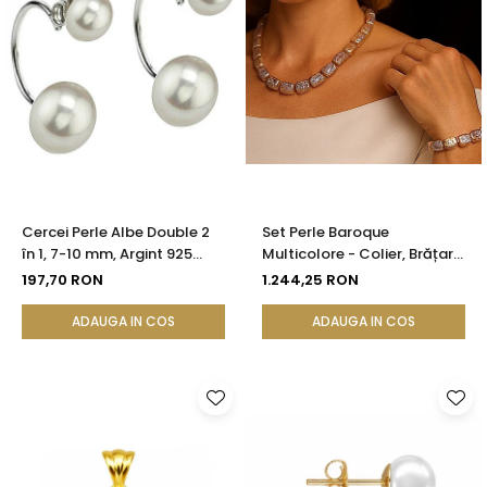
Cercei Perle Albe Double 2
Set Perle Baroque
în 1, 7-10 mm, Argint 925
Multicolore - Colier, Brățară
Placat cu Platină |
și Cercei, Argint 925 |
197,70 RON
1.244,25 RON
KASKADDA®
KASKADDA®
ADAUGA IN COS
ADAUGA IN COS