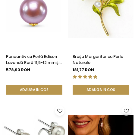
Pandantiv cu Perlă Edison
Broșa Margaritar cu Perle
Lavandă Rară 11,5-12 mm și
Naturale
Aur 14K (aur 585) |
578,90 RON
181,77 RON
KASKADDA®
ADAUGA IN COS
ADAUGA IN COS