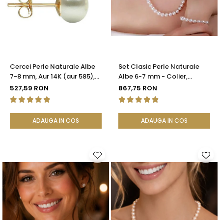
Seturi Perle cu Argint
Brățări cu Perle
Pandantive cu Perle
Brose cu Perle
Cercei Perle Naturale Albe
Set Clasic Perle Naturale
7-8 mm, Aur 14K (aur 585),
Albe 6-7 mm - Colier,
Calitatea AAA | KASKADDA®
Brățară și Cercei, Argint 925
527,59 RON
867,75 RON
| KASKADDA®
ADAUGA IN COS
ADAUGA IN COS