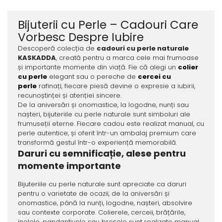
Bijuterii cu Perle – Cadouri Care
Vorbesc Despre Iubire
Descoperă colecția de
cadouri cu perle naturale
KASKADDA
, creată pentru a marca cele mai frumoase
și importante momente din viață. Fie că alegi un
colier
cu perle
elegant sau o pereche de
cercei cu
perle
rafinați, fiecare piesă devine o expresie a iubirii,
recunoștinței și atenției sincere.
De la aniversări și onomastice, la logodne, nunți sau
nașteri, bijuteriile cu perle naturale sunt simboluri ale
frumuseții eterne. Fiecare cadou este realizat manual, cu
perle autentice, și oferit într-un ambalaj premium care
transformă gestul într-o experiență memorabilă.
Daruri cu semnificație, alese pentru
momente importante
Bijuteriile cu perle naturale sunt apreciate ca daruri
pentru o varietate de ocazii, de la aniversări și
onomastice, până la nunți, logodne, nașteri, absolvire
sau contexte corporate. Colierele, cerceii, brățările,
inelele, pandantivele sau broșele sunt realizate manual,