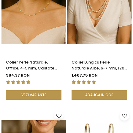
Colier Perle Naturale,
Colier Lung cu Perle
Office, 4-5 mm, Calitate
Naturale Albe, 6-7 mm, 120
AAA, Aur 14K | KASKADDA®
cm, Închizătoare Argint 925
984,37 RON
1.467,75 RON
| KASKADDA®
VEZI VARIANTE
ADAUGA IN COS