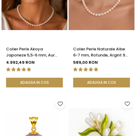
Colier Perle Akoya
Colier Perle Naturale Albe
Japoneze 5,5-6 mm, Aur
6-7 mm, Rotunde, Argint 925
Galben 14K cu Închizătoare
| KASKADDA®
4.992,49 RON
589,00 RON
Filigranată | KASKADDA®
ADAUGA IN COS
ADAUGA IN COS