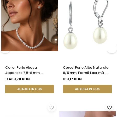
Colier Perle Akoya
Cercei Perle Albe Naturale
Japoneze 7,5-8 mm,
8/5 mm, Formă Lacrimă,
Calitate AAA, Închizătoare
Tortiță Închisă, Argint 925 |
11.469,70 RON
169,17 RON
Aur Galben 14K | KASKADDA®
KASKADDA®
ADAUGA IN COS
ADAUGA IN COS