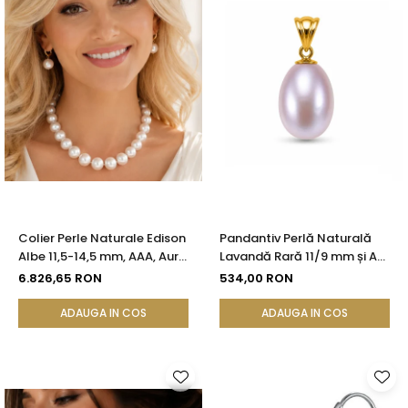
Colier Perle Naturale Edison
Pandantiv Perlă Naturală
Albe 11,5-14,5 mm, AAA, Aur
Lavandă Rară 11/9 mm și Aur
Galben 14K | KASKADDA®
Galben 14K (aur 585) |
6.826,65 RON
534,00 RON
KASKADDA®
ADAUGA IN COS
ADAUGA IN COS