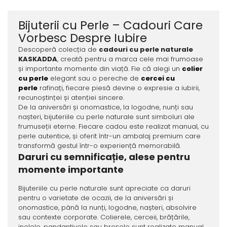
Bijuterii cu Perle – Cadouri Care
Vorbesc Despre Iubire
Descoperă colecția de
cadouri cu perle naturale
KASKADDA
, creată pentru a marca cele mai frumoase
și importante momente din viață. Fie că alegi un
colier
cu perle
elegant sau o pereche de
cercei cu
perle
rafinați, fiecare piesă devine o expresie a iubirii,
recunoștinței și atenției sincere.
De la aniversări și onomastice, la logodne, nunți sau
nașteri, bijuteriile cu perle naturale sunt simboluri ale
frumuseții eterne. Fiecare cadou este realizat manual, cu
perle autentice, și oferit într-un ambalaj premium care
transformă gestul într-o experiență memorabilă.
Daruri cu semnificație, alese pentru
momente importante
Bijuteriile cu perle naturale sunt apreciate ca daruri
pentru o varietate de ocazii, de la aniversări și
onomastice, până la nunți, logodne, nașteri, absolvire
sau contexte corporate. Colierele, cerceii, brățările,
inelele, pandantivele sau broșele sunt realizate manual,