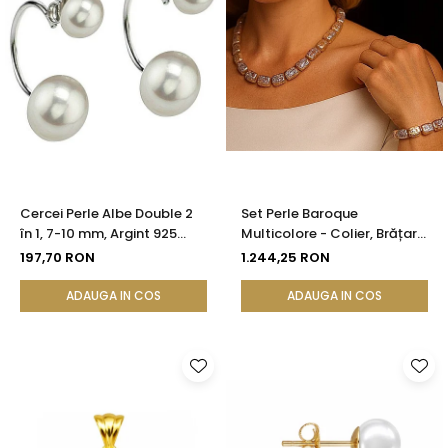
Cercei Perle Albe Double 2
Set Perle Baroque
în 1, 7-10 mm, Argint 925
Multicolore - Colier, Brățară
Placat cu Platină |
și Cercei, Argint 925 |
197,70 RON
1.244,25 RON
KASKADDA®
KASKADDA®
ADAUGA IN COS
ADAUGA IN COS