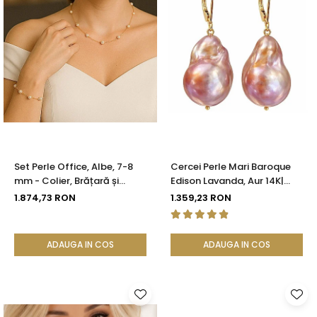
Set Perle Office, Albe, 7-8
Cercei Perle Mari Baroque
mm - Colier, Brățară și
Edison Lavanda, Aur 14K|
Cercei, Aur Galben 14K |
KASKADDA®
1.874,73 RON
1.359,23 RON
KASKADDA®
ADAUGA IN COS
ADAUGA IN COS