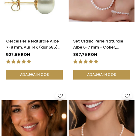
Seturi Perle cu Argint
Brățări cu Perle
Pandantive cu Perle
Brose cu Perle
Cercei Perle Naturale Albe
Set Clasic Perle Naturale
7-8 mm, Aur 14K (aur 585),
Albe 6-7 mm - Colier,
Calitatea AAA | KASKADDA®
Brățară și Cercei, Argint 925
527,59 RON
867,75 RON
| KASKADDA®
ADAUGA IN COS
ADAUGA IN COS