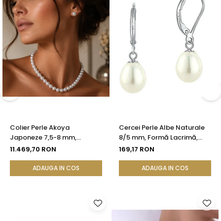
Colier Perle Akoya
Cercei Perle Albe Naturale
Japoneze 7,5-8 mm,
8/5 mm, Formă Lacrimă,
Calitate AAA, Închizătoare
Tortiță Închisă, Argint 925 |
11.469,70 RON
169,17 RON
Aur Galben 14K | KASKADDA®
KASKADDA®
ADAUGA IN COS
ADAUGA IN COS