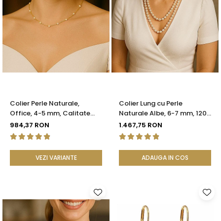
Colier Perle Naturale,
Colier Lung cu Perle
Office, 4-5 mm, Calitate
Naturale Albe, 6-7 mm, 120
AAA, Aur 14K | KASKADDA®
cm, Închizătoare Argint 925
984,37 RON
1.467,75 RON
| KASKADDA®
VEZI VARIANTE
ADAUGA IN COS