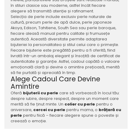
în stiluri clasice sau moderne, astfel încât fiecare
alegere să transmită atenție și rafinament.
Selecția de perle include exclusiv perle naturale de
cultură, precum perle de apă dulce, perle japoneze
Akoya, Edison, Tahitiene, South Sea sau perle baroque,
fiecare aleasă manual pentru calitate și frumusețe
autentică. Această diversitate permite adaptarea
bijuteriei la personalitatea și stilul celui care o primește.
Fiecare bijuterie este pregătită pentru a fi oferită, fiind
livrată într-un ambalaj elegant și însoțită de certificat de
autenticitate și garanție. Astfel, cadoul capătă o valoare
emoțională clară și devine o amintire prețioasă, menită
să fie purtată și apreciată în timp.
Alege Cadoul Care Devine
Amintire
Oferă
bijuterii cu perle
care să vorbească în locul tău:
despre iubire, despre respect, despre un moment care
merită să fie ținut minte. Un
colier cu perle
pentru o
aniversare,
cercei cu perle
pentru mama, o
brățară cu
perle
pentru fiică – fiecare alegere spune o poveste și
creează o emoție.