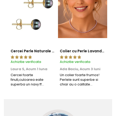
Cercei Perle Naturale Negre 5-6 mm, Buton AAA, Aur 14K (aur 585), Tip Șurub | KASKADDA®
Colier cu Perle Lavanda la Baza Gatului, de 4-5 mm, Perle Rare, Calitate AAA+, Aur 14K | KASKADDA®
Achizitie verificata
Achizitie verificata
Achi
Laura S,
Acum 1 luna
Ada Baciu,
Acum 3 luni
Mun
Acu
Cercei foarte
Un colier foarte frumos!
finuti,culoarea eate
Perlele sunt superbe si
Bun
superba un navy ff
chiar au o calitate
cu b
frumos.Lucrati bine,cu
extraordinara.
sup
siguranta am sa revin pt
deca
mai multe comenzi.❤️
Rec