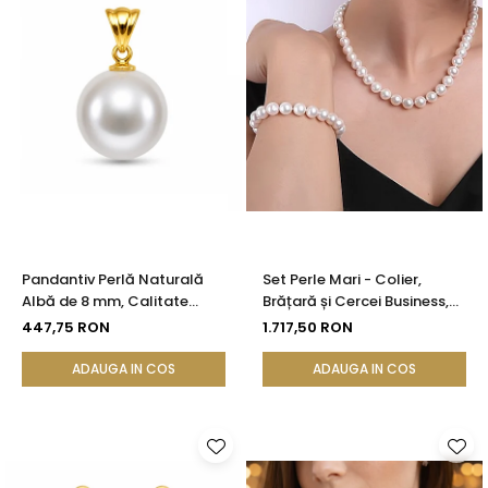
Pandantiv Perlă Naturală
Set Perle Mari - Colier,
Albă de 8 mm, Calitate
Brățară și Cercei Business,
AAA+ și Aur 14K (aur 585) |
Argint 925, Perle Naturale
447,75 RON
1.717,50 RON
KASKADDA®
Albe Premium 8,5-9,5 mm |
KASKADDA®
ADAUGA IN COS
ADAUGA IN COS