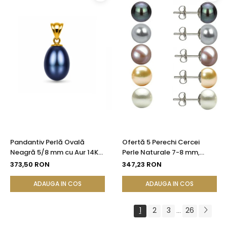
Pandantiv Perlă Ovală
Ofertă 5 Perechi Cercei
Neagră 5/8 mm cu Aur 14K
Perle Naturale 7-8 mm,
(aur 585) | KASKADDA®
Argint 925 - Alb, Crem,
373,50 RON
347,23 RON
Lavandă, Gri, Negru |
KASKADDA®
ADAUGA IN COS
ADAUGA IN COS
1
2
3
26
...