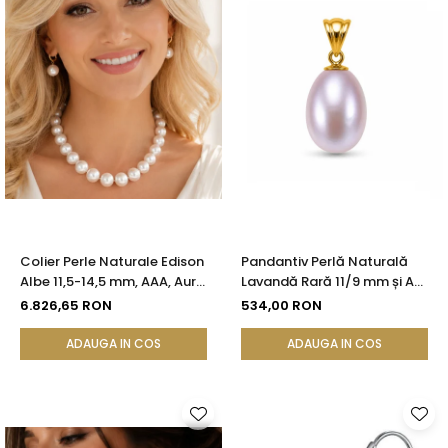
Colier Perle Naturale Edison
Pandantiv Perlă Naturală
Albe 11,5-14,5 mm, AAA, Aur
Lavandă Rară 11/9 mm și Aur
Galben 14K | KASKADDA®
Galben 14K (aur 585) |
6.826,65 RON
534,00 RON
KASKADDA®
ADAUGA IN COS
ADAUGA IN COS