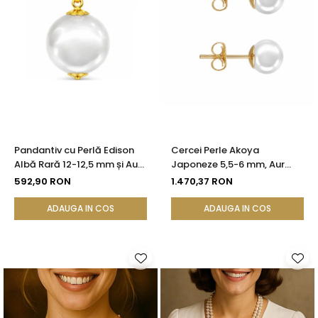
Pandantiv cu Perlă Edison
Cercei Perle Akoya
Albă Rară 12-12,5 mm și Aur
Japoneze 5,5-6 mm, Aur
Galben 14K (aur 585) |
Galben 14K, Tip Șurub -
592,90 RON
1.470,37 RON
KASKADDA®
Calitate AAA+ | KASKADDA®
ADAUGA IN COS
ADAUGA IN COS