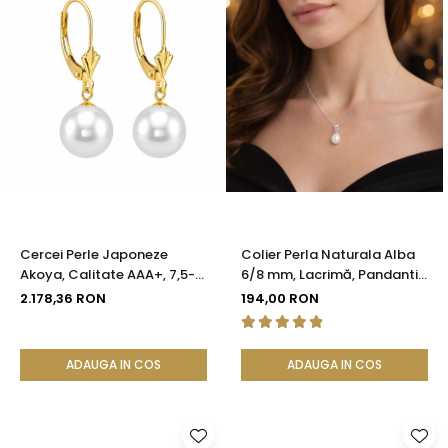
Cercei Perle Japoneze
Colier Perla Naturala Alba
Akoya, Calitate AAA+, 7,5-8
6/8 mm, Lacrimă, Pandantiv
mm și Aur Galben 14K |
Argint 925 | KASKADDA®
2.178,36 RON
194,00 RON
KASKADDA®
ADAUGA IN COS
ADAUGA IN COS