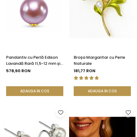
Pandantiv cu Perlă Edison
Broșa Margaritar cu Perle
Lavandă Rară 11,5-12 mm și
Naturale
Aur 14K (aur 585) |
578,90 RON
181,77 RON
KASKADDA®
ADAUGA IN COS
ADAUGA IN COS