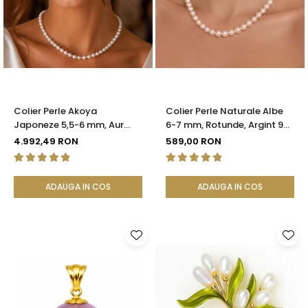
Colier Perle Akoya
Colier Perle Naturale Albe
Japoneze 5,5-6 mm, Aur
6-7 mm, Rotunde, Argint 925
Galben 14K cu Închizătoare
| KASKADDA®
4.992,49 RON
589,00 RON
Filigranată | KASKADDA®
ADAUGA IN COS
ADAUGA IN COS