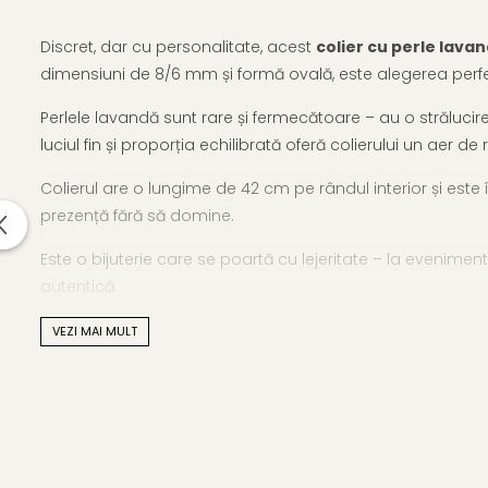
Discret, dar cu personalitate, acest
colier cu perle lava
dimensiuni de 8/6 mm și formă ovală, este alegerea perfec
Perlele lavandă sunt rare și fermecătoare – au o strălucire
luciul fin și proporția echilibrată oferă colierului un aer d
Colierul are o lungime de 42 cm pe rândul interior și este
prezență fără să domine.
Este o bijuterie care se poartă cu lejeritate – la evenimen
autentică.
Adaugă-l colecției tale și lasă lavanda sidefată să-ți
VEZI MAI MULT
Pentru iubitoarele de bijuterii discrete, am pregătit o
selec
Caracteristici tehnice
Tipul perlelor: perle naturale de cultură, de apă dulce