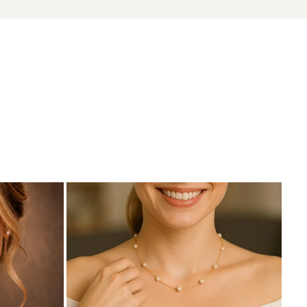
zate din perle naturale de cultură, selectate manual,
te care atestă proveniența naturală a perlelor.
os ansamblul.