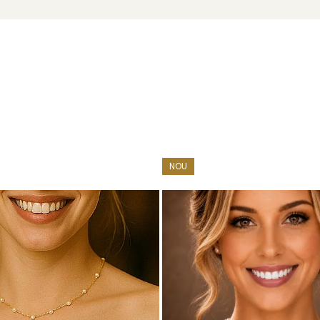
NOU
cu marcă înregistrată în 27 de țări. Toate produsele sunt reali
cu perle este însoțită de un certificat de garanție și autenticita
efată să-ți învăluie ținutele în eleganță și expresivitate.
rul cu o
brățară
cu perle și
cercei
care să întregească armoni