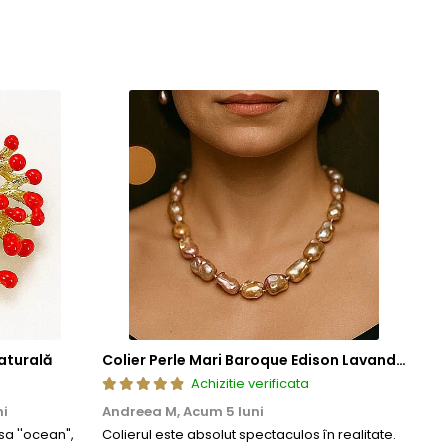
aturală
Colier Perle Mari Baroque Edison Lavandă, Calitatea AAA, Aur 14K | KASKADDA®
Achizitie verificata
ni
Andreea M,
Acum 5 luni
Mar
a ''ocean",
Colierul este absolut spectaculos în realitate.
Un c