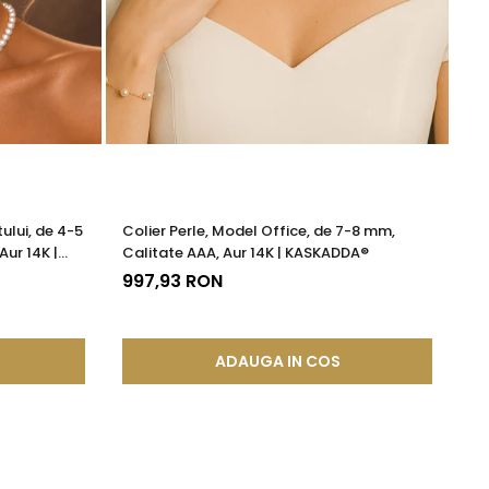
ului, de 4-5
Colier Perle, Model Office, de 7-8 mm,
Br
Aur 14K |
Calitate AAA, Aur 14K | KASKADDA®
13
997,93 RON
ADAUGA IN COS