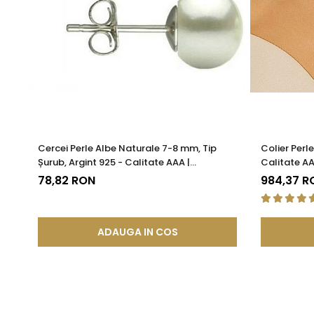
Cercei Perle Albe Naturale 7-8 mm, Tip
Colier Perl
Șurub, Argint 925 - Calitate AAA |
Calitate AA
KASKADDA®
78,82 RON
984,37 R
ADAUGA IN COS