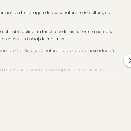
at din trei șiraguri de perle naturale de cultură, cu
se schimbă delicat în funcție de lumină. Textura netedă,
tentă și un finisaj de înalt nivel.
ompoziția. Se așază natural la baza gâtului și adaugă
ate și stil – unei persoane care apreciază frumusețea
cu perle
care adaugă eleganță oricărui moment.