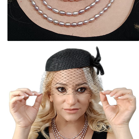
Seturi Perle cu Argint
Brățări cu Perle
Pandantive cu Perle
Brose cu Perle