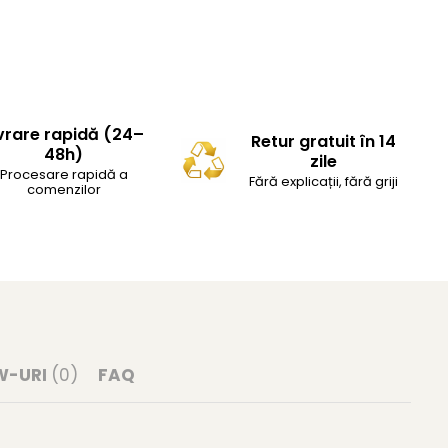
vrare rapidă (24–
Retur gratuit în 14
48h)
zile
Procesare rapidă a
Fără explicații, fără griji
comenzilor
W-URI
(0)
FAQ