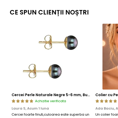
CE SPUN CLIENȚII NOȘTRI
Cercei Perle Naturale Negre 5-6 mm, Buton AAA, Aur 14K (aur 585), Tip Șurub | KASKADDA®
Achizitie verificata
Laura S,
Acum 1 luna
Ada Baciu,
A
Cercei foarte finuti,culoarea eate superba un
Un colier foa