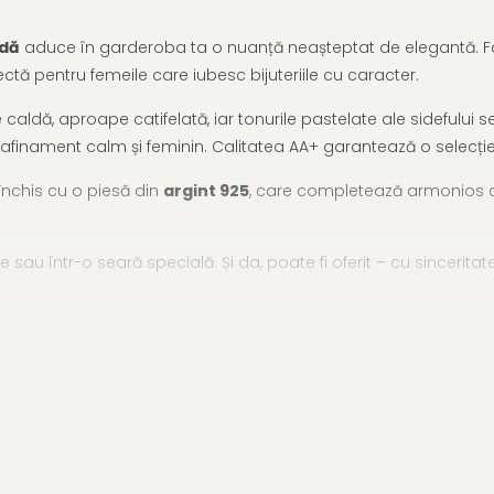
ndă
aduce în garderoba ta o nuanță neașteptat de elegantă. Form
tă pentru femeile care iubesc bijuteriile cu caracter.
 caldă, aproape catifelată, iar tonurile pastelate ale sidefului 
e rafinament calm și feminin. Calitatea AA+ garantează o selecție a
 închis cu o piesă din
argint 925
, care completează armonios c
te sau într-o seară specială. Și da, poate fi oferit – cu sincerit
 îmbrace gesturile cu expresivitate și eleganță calmă.
ție de coliere cu perle mici
și o
varietate marte de coliere 