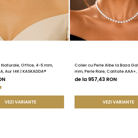
e Naturale, Office, 4-5 mm,
Colier cu Perle Albe la Baza Gat
A, Aur 14K | KASKADDA®
mm, Perle Rare, Calitate AAA+, 
KASKADDA®
ON
de la 957,43 RON
VEZI VARIANTE
VEZI VARIANTE