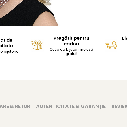
Pregătit pentru
Li
cat de
cadou
citate
Cutie de bijuterii inclusă
e bijuterie
gratuit
RARE & RETUR
AUTENTICITATE & GARANȚIE
REVIE