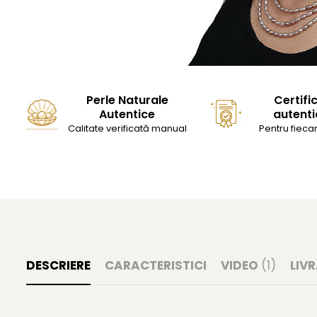
Perle Naturale
Certifi
Autentice
autenti
Calitate verificată manual
Pentru fiecar
DESCRIERE
CARACTERISTICI
VIDEO
(1)
LIV