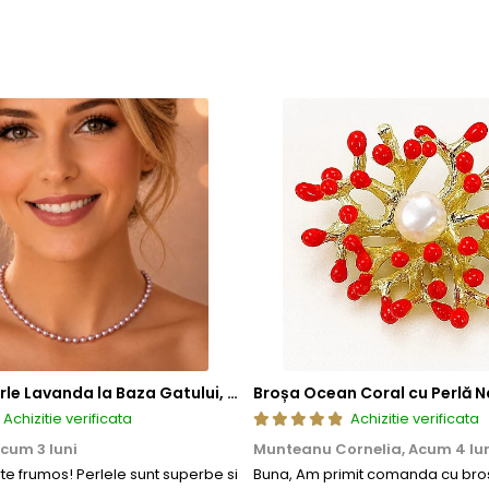
Colier cu Perle Lavanda la Baza Gatului, de 4-5 mm, Perle Rare, Calitate AAA+, Aur 14K | KASKADDA®
Broșa Ocean Coral cu Perlă N
Achizitie verificata
Achizitie verificata
cum 3 luni
Munteanu Cornelia,
Acum 4 lu
rte frumos! Perlele sunt superbe si
Buna, Am primit comanda cu bros