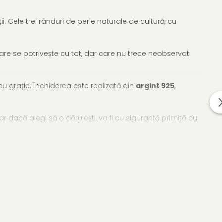
. Cele trei rânduri de perle naturale de cultură, cu
care se potrivește cu tot, dar care nu trece neobservat.
u grație. Închiderea este realizată din
argint 925
,
ar dacă alegi să o dăruiești, va fi cu siguranță primită cu
ție de coliere cu perle naturale
, semnate KASKADDA®.