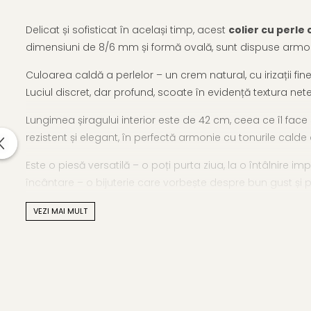
Delicat și sofisticat în același timp, acest
colier cu perle
dimensiuni de 8/6 mm și formă ovală, sunt dispuse armoni
Culoarea caldă a perlelor – un crem natural, cu irizații f
Luciul discret, dar profund, scoate în evidență textura net
Lungimea șiragului interior este de 42 cm, ceea ce îl face
rezistent și elegant, în perfectă armonie cu tonurile calde 
Este o piesă versatilă – o poți purta ziua, la o întâlnire i
încântare – o bijuterie care vorbește despre bun gust și p
Poți descoperi și
alte modele de coliere cu perle mici
, 
VEZI MAI MULT
Caracteristici tehnice
Tipul perlelor: perle naturale de cultură, de apă dulce
Material: perle naturale crem, calitate AA+