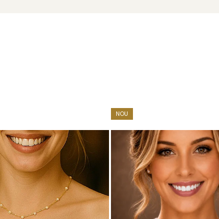
NOU
cu marcă înregistrată în 27 de țări. Toate produsele sunt reali
cu perle este însoțită de un certificat de garanție și autenticita
m să-ți lumineze ținutele cu o strălucire blândă și rafinată.
 între ele. Alege o pereche de
cercei cu perle
și o
brățară
car
 aur si argint utilizate in realizarea bijuteriilor