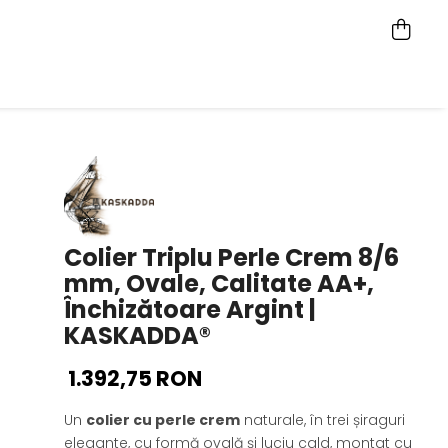
Colier Triplu Perle Crem 8/6
mm, Ovale, Calitate AA+,
Închizătoare Argint |
KASKADDA®
1.392,75 RON
Un
colier cu perle crem
naturale, în trei șiraguri
elegante, cu formă ovală și luciu cald, montat cu