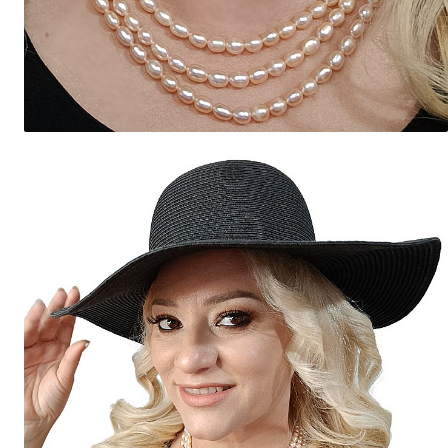
Seturi Perle cu Argint
Brățări cu Perle
Pandantive cu Perle
Brose cu Perle