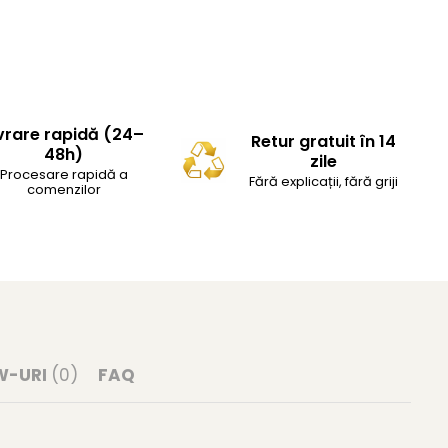
vrare rapidă (24–
Retur gratuit în 14
48h)
zile
Procesare rapidă a
Fără explicații, fără griji
comenzilor
W-URI
(0)
FAQ