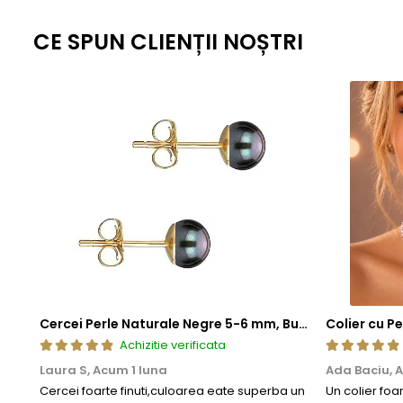
Aceasta metoda de fabricatie ofera un echilibru perfect intre este
standardizate la nivel global, fiecare piesa ramane nu doar elegant
CE SPUN CLIENȚII NOȘTRI
estetica, cat si fiabilitate de lunga durata.
Cercei Perle Naturale Negre 5-6 mm, Buton AAA, Aur 14K (aur 585), Tip Șurub | KASKADDA®
Achizitie verificata
Laura S,
Acum 1 luna
Ada Baciu,
A
Cercei foarte finuti,culoarea eate superba un
Un colier foa