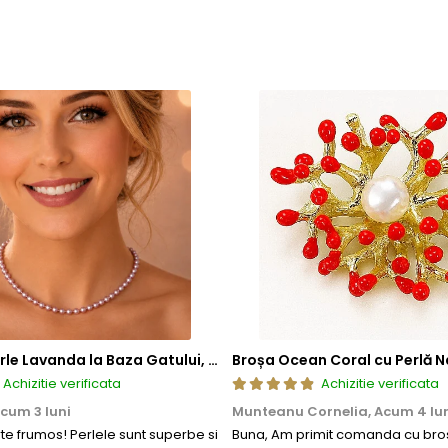
tica, functionalitate si rezistenta, permitand bijuteriilor sa isi pastre
a, ci si sigura si rezistenta la uzura zilnica. Astfel, clientii se pot bu
Colier cu Perle Lavanda la Baza Gatului, de 4-5 mm, Perle Rare, Calitate AAA+, Aur 14K | KASKADDA®
Broșa Ocean Coral cu Perlă N
Achizitie verificata
Achizitie verificata
cum 3 luni
Munteanu Cornelia,
Acum 4 lu
rte frumos! Perlele sunt superbe si
Buna, Am primit comanda cu bros