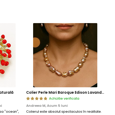
ze frumusetea si valoarea in timp. Prin aplicarea acestor tehnici
cura de bijuterii rafinate, concepute pentru a oferi atat placere
aturală
Colier Perle Mari Baroque Edison Lavandă, Calitatea AAA, Aur 14K | KASKADDA®
Achizitie verificata
ni
Andreea M,
Acum 5 luni
Mar
a ''ocean",
Colierul este absolut spectaculos în realitate.
Un c