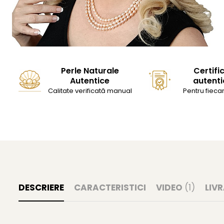
Perle Naturale
Certifi
Autentice
autenti
Calitate verificată manual
Pentru fiecar
DESCRIERE
CARACTERISTICI
VIDEO
(1)
LIV