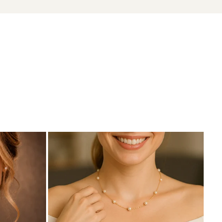
zate din perle naturale de cultură, selectate manual,
te care atestă proveniența naturală a perlelor.
e susțin mesajul rafinat al acestui colier.