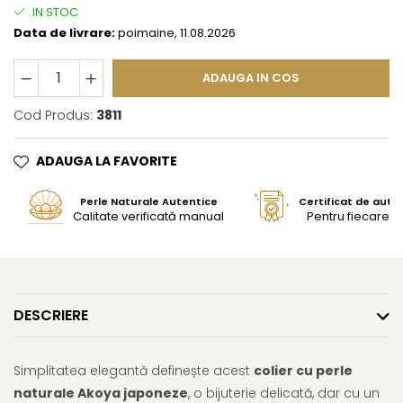
IN STOC
Data de livrare:
poimaine, 11.08.2026
ADAUGA IN COS
Cod Produs:
3811
ADAUGA LA FAVORITE
Perle Naturale Autentice
Certificat de aute
Calitate verificată manual
Pentru fiecare bi
DESCRIERE
Simplitatea elegantă definește acest
colier cu perle
naturale Akoya japoneze
, o bijuterie delicată, dar cu un