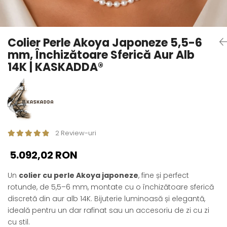
Seturi Perle cu Argint
Brățări cu Perle
Pandantive cu Perle
Colier Perle Akoya Japoneze 5,5-6
Brose cu Perle
mm, Închizătoare Sferică Aur Alb
14K | KASKADDA®
2 Review-uri
5.092,02 RON
Un
colier cu perle Akoya japoneze
, fine și perfect
rotunde, de 5,5–6 mm, montate cu o închizătoare sferică
discretă din aur alb 14K. Bijuterie luminoasă și elegantă,
ideală pentru un dar rafinat sau un accesoriu de zi cu zi
cu stil.