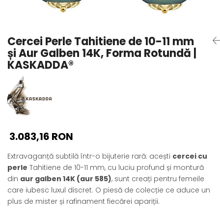
Seturi Perle cu Argint
Brățări cu Perle
Pandantive cu Perle
Cercei Perle Tahitiene de 10-11 mm
Brose cu Perle
și Aur Galben 14K, Forma Rotundă |
KASKADDA®
3.083,16 RON
Extravaganță subtilă într-o bijuterie rară: acești
cercei cu
perle
Tahitiene de 10-11 mm, cu luciu profund și montură
din
aur galben 14K (aur 585)
, sunt creați pentru femeile
care iubesc luxul discret. O piesă de colecție ce aduce un
plus de mister și rafinament fiecărei apariții.