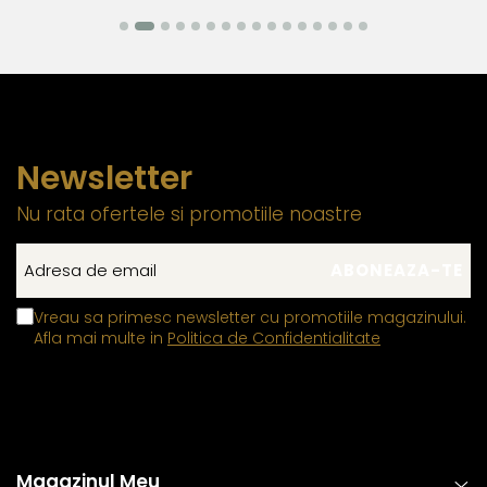
garanta rezistenta si siguranta bijuteriei in utilizarea
zilnica.
Aceasta practica este necesara deoarece aurul si
argintul sunt metale moi, iar componentele care necesita
o rezistenta mecanica ridicata trebuie realizate din
Newsletter
materiale mai dure pentru a asigura durabilitatea si
functionalitatea pe termen lung. Datorita compozitiei
Nu rata ofertele si promotiile noastre
metalurgice specifice, anumite elemente auxiliare
integrate in structura componentelor din aur si argint pot
manifesta proprietati feromagnetice, permitandu-le sa
interactioneze cu un camp magnetic extern. Aceasta
Vreau sa primesc newsletter cu promotiile magazinului.
Afla mai multe in
Politica de Confidentialitate
caracteristica este limitata exclusiv la aceste
componente functionale si nu influenteaza autenticitatea,
puritatea sau compozitia bijuteriei, care respecta
standardele industriei
Inchizatorile din aur si argint
contin un mic arc sau o
Magazinul Meu