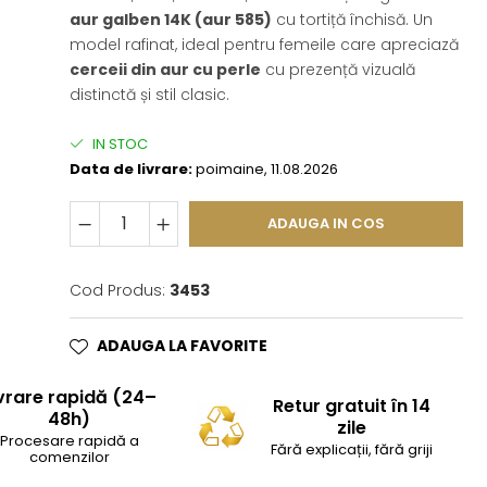
aur galben 14K (aur 585)
cu tortiță închisă. Un
model rafinat, ideal pentru femeile care apreciază
cerceii din aur cu perle
cu prezență vizuală
distinctă și stil clasic.
IN STOC
Data de livrare:
poimaine, 11.08.2026
ADAUGA IN COS
Cod Produs:
3453
ADAUGA LA FAVORITE
vrare rapidă (24–
Retur gratuit în 14
48h)
zile
Procesare rapidă a
Fără explicații, fără griji
comenzilor