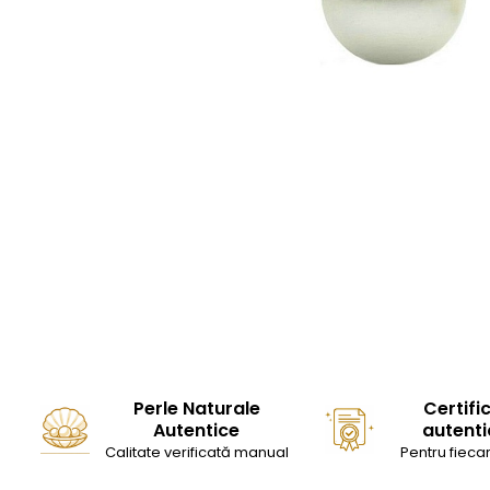
Seturi Perle cu Argint
Brățări cu Perle
Pandantive cu Perle
Brose cu Perle
Perle Naturale
Certifi
Autentice
autenti
Calitate verificată manual
Pentru fiecar