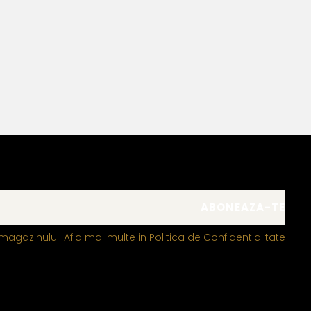
Bianca Manea-Mocan
magazinului. Afla mai multe in
Politica de Confidentialitate