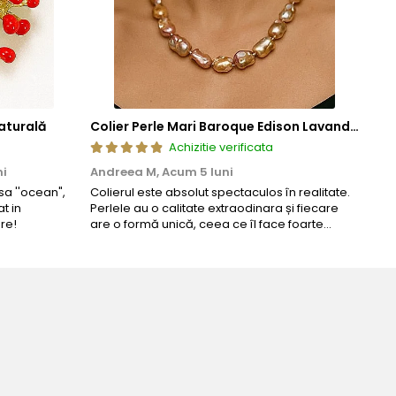
aturală
Colier Perle Mari Baroque Edison Lavandă, Calitatea AAA, Aur 14K | KASKADDA®
Achizitie verificata
ni
Andreea M,
Acum 5 luni
Mar
a ''ocean",
Colierul este absolut spectaculos în realitate.
Un c
t in
Perlele au o calitate extraodinara și fiecare
coma
re!
are o formă unică, ceea ce îl face foarte
comp
special. Nu seamănă cu nimic din ce am văzut
până acum. L-am purtat la un eveniment și am
primit multe ...
Bijuteria perfecta pen