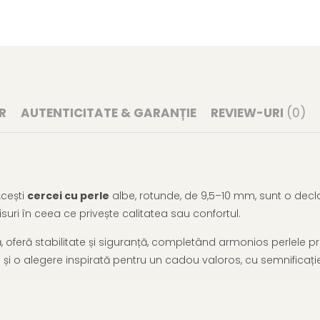
R
AUTENTICITATE & GARANȚIE
REVIEW-URI
(0)
Acești
cercei cu perle
albe, rotunde, de 9,5–10 mm, sunt o declar
suri în ceea ce privește calitatea sau confortul.
să, oferă stabilitate și siguranță, completând armonios perlele 
nd și o alegere inspirată pentru un cadou valoros, cu semnificaț