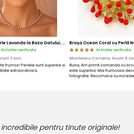
Colier cu Perle Lavanda la Baza Gatului, de 4-5 mm, Perle Rare, Calitate AAA+, Aur 14K | KASKADDA®
Broșa Ocean Coral cu Perlă N
Achizitie verificata
Achizitie verificata
cum 3 luni
Munteanu Cornelia,
Acum 4 lu
rte frumos! Perlele sunt superbe si
Buna, Am primit comanda cu bros
litate extraordinara.
este superba. Mai frumoasa deca
fotografie. Recomand cu increde