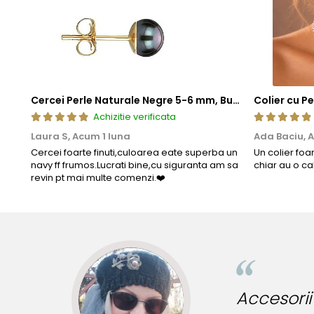
Cercei Perle Naturale Negre 5-6 mm, Buton AAA, Aur 14K (aur 585), Tip Șurub | KASKADDA®
Achizitie verificata
Laura S,
Acum 1 luna
Ada Baciu,
A
Cercei foarte finuti,culoarea eate superba un
Un colier foa
navy ff frumos.Lucrati bine,cu siguranta am sa
chiar au o ca
revin pt mai multe comenzi.❤️
ibile pentru tinute originale!