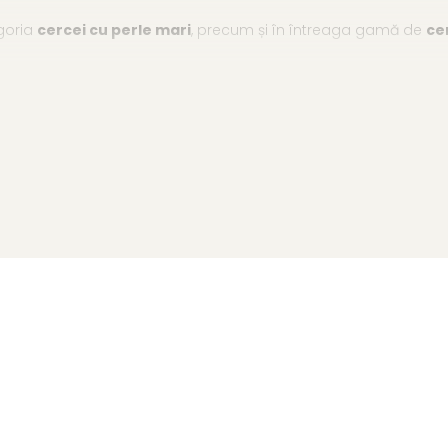
goria
cercei cu perle mari
, precum și în întreaga gamă de
ce
ADDA