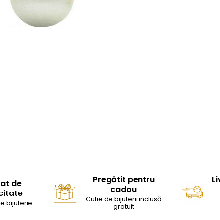
Pregătit pentru
Li
cat de
cadou
citate
Cutie de bijuterii inclusă
e bijuterie
gratuit