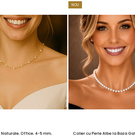
NOU
u marcă înregistrată în 27 de țări. Toate produsele sunt reali
e însoțită de un certificat de garanție și autenticitate care ates
sunt expresia eleganței pure și a încrederii în sine.
n
colier cu perle
sau o
brățară cu perle
din aceeași colecție.
 aur si argint utilizate in realizarea bijuteriilor
 siguranta bijuteriilor, anumite componente esentiale sunt fabri
in aur si argint si zalele duble din aur si argint includ in structur
obal in productia de bijuterii fine, fiind utilizata de toti
te interne nu afecteaza aspectul, calitatea sau autenticitatea 
a rezistenta si siguranta bijuteriei in utilizarea zilnica.
l sunt metale moi, iar componentele care necesita o rezistent
e Naturale, Office, 4-5 mm,
Colier cu Perle Albe la Baza Gat