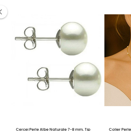
Ambalaj: cutie elegantă pentru cadou
KASKADDA
este un brand european de bijuterii premium, c
metale prețioase certificate. Fiecare bijuterie cu perle est
Alege o bijuterie cu impact – acești
cercei cu perle mari
Pentru un look complet, poartă acești cercei alături de u
Informatii despre structura interna a componentelor din
Pentru a asigura functionalitatea optima, durabilitatea si
Astfel, inchizatorile din aur si argint, tortitele cerceilor d
Aceasta metoda de fabricatie reprezinta un standard gl
durabilitatea produselor.
Prezenta acestor mici componen
influenteaza estetica, ci sunt indispensabile pentru a garant
Aceasta practica este necesara deoarece aurul si argintu
Cercei Perle Albe Naturale 7-8 mm, Tip
Colier Perl