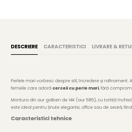
DESCRIERE
CARACTERISTICI
LIVRARE & RETU
Perlele mari vorbesc despre stil, încredere și rafinament. 
femeile care adoră
cerceii cu perle mari
, fără compromi
Montura din aur galben de 14K (aur 585), cu tortiță închi
este ideal pentru ținute elegante, office sau de seară, fii
Caracteristici tehnice