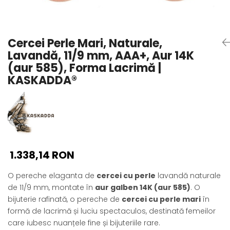
Seturi Perle cu Argint
Brățări cu Perle
Pandantive cu Perle
Cercei Perle Mari, Naturale,
Brose cu Perle
Lavandă, 11/9 mm, AAA+, Aur 14K
(aur 585), Forma Lacrimă |
KASKADDA®
1.338,14 RON
O pereche elaganta de
cercei cu perle
lavandă naturale
de 11/9 mm, montate în
aur galben 14K (aur 585)
. O
bijuterie rafinată, o pereche de
cercei cu perle mari
în
formă de lacrimă și luciu spectaculos, destinată femeilor
care iubesc nuanțele fine și bijuteriile rare.