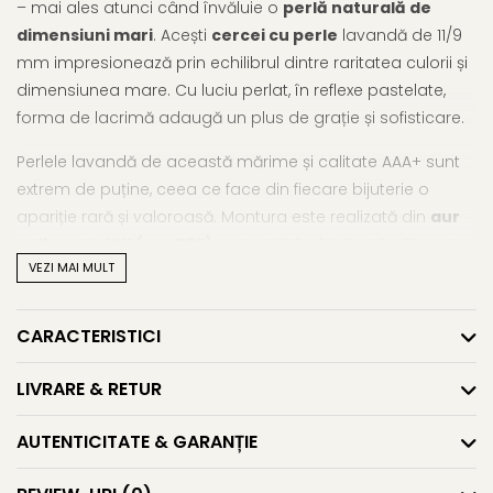
– mai ales atunci când învăluie o
perlă naturală de
dimensiuni mari
. Acești
cercei cu perle
lavandă de 11/9
mm impresionează prin echilibrul dintre raritatea culorii și
dimensiunea mare. Cu luciu perlat, în reflexe pastelate,
forma de lacrimă adaugă un plus de grație și sofisticare.
Perlele lavandă de această mărime și calitate AAA+ sunt
extrem de puține, ceea ce face din fiecare bijuterie o
apariție rară și valoroasă. Montura este realizată din
aur
galben de 14K (aur 585)
, cu tortiță închisă – ideală pentru
VEZI MAI MULT
o prindere sigură, dar discretă. Sunt
cercei cu perle mari
care pun în valoare trăsăturile fine și stilul personal, fără a
striga eleganță – o exprimă cu naturalețe.
CARACTERISTICI
Pentru un look complet și coerent, îți recomandăm să
LIVRARE & RETUR
descoperi și ceilalți
cercei cu perle mari
, disponibili
alături de selecția elegantă de
cercei cu perle
.
AUTENTICITATE & GARANȚIE
Caracteristici tehnice