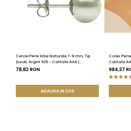
Cercei Perle Albe Naturale 7-8 mm, Tip
Colier Perl
Șurub, Argint 925 - Calitate AAA |
Calitate AA
KASKADDA®
78,82 RON
984,37 R
ADAUGA IN COS