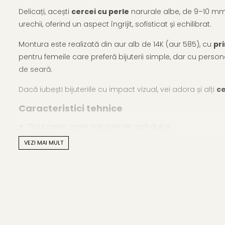
Delicați, acești
cercei cu perle
narurale albe, de 9–10 mm 
urechii, oferind un aspect îngrijit, sofisticat și echilibrat.
Montura este realizată din aur alb de 14K (aur 585), cu
pr
pentru femeile care preferă bijuterii simple, dar cu person
de seară.
Dacă iubești bijuteriile cu impact vizual, vei adora și alți
ce
Caracteristici tehnice
Tipul perlei: perle naturale de apă dulce
VEZI MAI MULT
Calitate perle: AAA
Culoare perle: alb natural
Formă: buton
Dimensiune perle: 9–10 mm