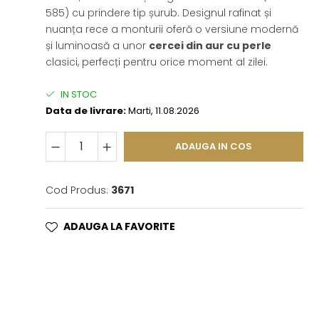
585) cu prindere tip șurub. Designul rafinat și
nuanța rece a monturii oferă o versiune modernă
și luminoasă a unor
cercei din aur cu perle
clasici, perfecți pentru orice moment al zilei.
IN STOC
Data de livrare:
Marti, 11.08.2026
ADAUGA IN COS
Cod Produs:
3671
ADAUGA LA FAVORITE