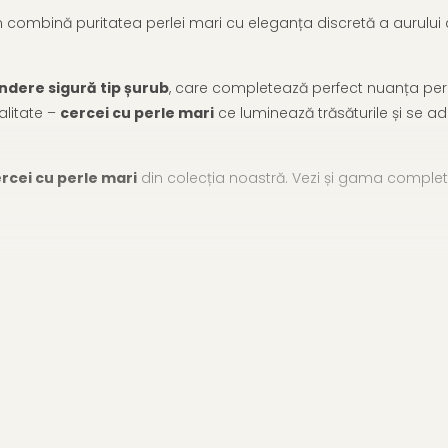
combină puritatea perlei mari cu eleganța discretă a aurului 
indere sigură tip șurub
, care completează perfect nuanța perle
alitate –
cercei cu perle mari
ce luminează trăsăturile și se ada
rcei cu perle mari
din colecția noastră. Vezi și gama comple