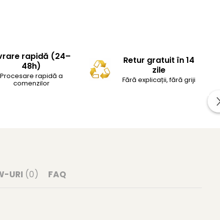
vrare rapidă (24–
Retur gratuit în 14
48h)
zile
Procesare rapidă a
Fără explicații, fără griji
comenzilor
W-URI
(0)
FAQ