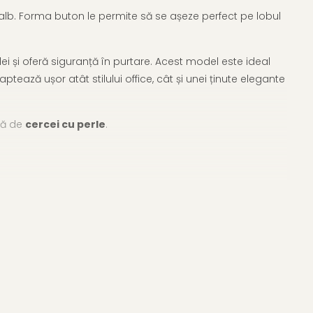
alb. Forma buton le permite să se așeze perfect pe lobul
i și oferă siguranță în purtare. Acest model este ideal
ptează ușor atât stilului office, cât și unei ținute elegante
tă de
cercei cu perle
.