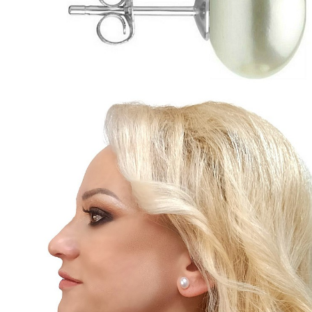
Seturi Perle cu Argint
Brățări cu Perle
Pandantive cu Perle
Brose cu Perle