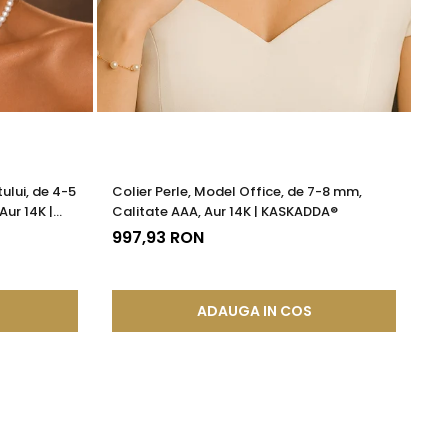
ului, de 4-5
Colier Perle, Model Office, de 7-8 mm,
Ce
Aur 14K |
Calitate AAA, Aur 14K | KASKADDA®
Mo
997,93 RON
19
ADAUGA IN COS