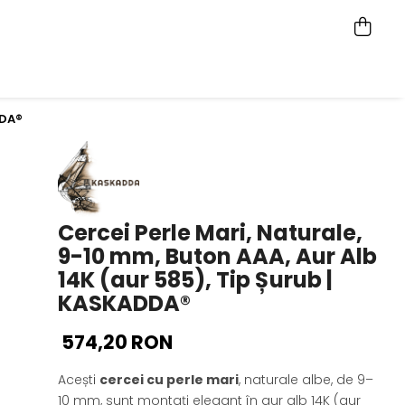
DDA®
Cercei Perle Mari, Naturale,
9-10 mm, Buton AAA, Aur Alb
14K (aur 585), Tip Șurub |
KASKADDA®
574,20 RON
Acești
cercei cu perle mari
, naturale albe, de 9–
10 mm, sunt montați elegant în aur alb 14K (aur