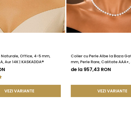
e Naturale, Office, 4-5 mm,
Colier cu Perle Albe la Baza Gat
A, Aur 14K | KASKADDA®
mm, Perle Rare, Calitate AAA+, 
KASKADDA®
ON
de la 957,43 RON
VEZI VARIANTE
VEZI VARIANTE