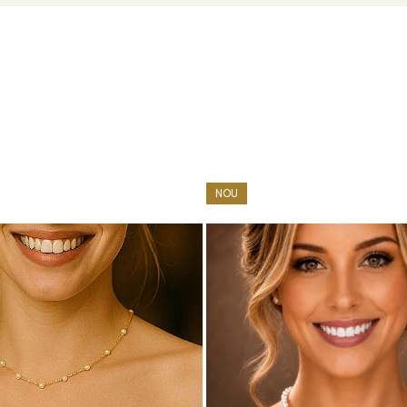
rceptibile
șurub
ADDA
NOU
u marcă înregistrată în 27 de țări. Toate produsele sunt reali
e însoțită de un certificat de garanție și autenticitate care ates
ști cercei cu perle albe și aur alb sunt simpli, versatili și rema
ști cercei cu un
colier cu perle
și adaugă o
brățară cu perle
c