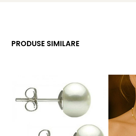
Lustru: intens, luciu de calitate superioară
Suprafață: fină, cu imperfecțiuni naturale aproape impe
Montură: aur alb 14K (aur 585), sistem de prindere tip 
Greutate: aprox. 1,80 g / pereche
PRODUSE SIMILARE
Certificare: certificat de garanție și autenticitate KASK
Ambalaj: cutie elegantă pentru cadou
KASKADDA
este un brand european de bijuterii premium, c
metale prețioase certificate. Fiecare bijuterie cu perle est
Un accesoriu esențial pentru orice garderobă elegantă – ace
Pentru o apariție care inspiră delicatețe și stil, poartă ace