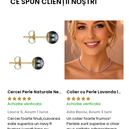
CE SPUN CLIENȚII NOȘTRI
Cercei Perle Naturale Negre 5-6 mm, Buton AAA, Aur 14K (aur 585), Tip Șurub | KASKADDA®
Colier cu Perle Lavanda la Baza Gatului, de 4-5 mm, Perle Rare, Calitate AAA+, Aur 14K | KASKADDA®
Achizitie verificata
Achizitie verificata
Ac
Laura S,
Acum 1 luna
Ada Baciu,
Acum 3 luni
M
4
Cercei foarte finuti,culoarea
Un colier foarte frumos!
eate superba un navy ff
Perlele sunt superbe si chiar
B
frumos.Lucrati bine,cu
au o calitate extraordinara.
b