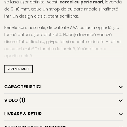
se lasă ușor definite. Acești
cercei cu perle mari
, lavandă,
de 9–10 mm, aduc un strop de culoare moale și rafinată
într-un design clasic, atent echilibrat.
Perlele sunt naturale, de calitate AAA, cu luciu oglindă și o
formă buton ușor aplatizată. Nuanța lavandă variază
discret între liliachiu, gri-perlat și accente sidefate – reflexii
ce se schimbă în funcție de lumină, făcând fiecare
apariție unică.
Montura este realizată din argint 925, cu sistem de
VEZI MAI MULT
prindere tip șurub, confortabil și sigur, care susține perfect
perlele mari. Acești
cercei argint cu perle
sunt potriviți
CARACTERISTICI
pentru ocazii speciale, dar și pentru zile obișnuite în care
vrei să porți ceva care să te reprezinte – discret, dar cu
VIDEO
(1)
personalitate.
LIVRARE & RETUR
Vezi și alte reinterpretări îndrăznețe în
subcategoria
cercei cu perle mari
sau lasă-te inspirată