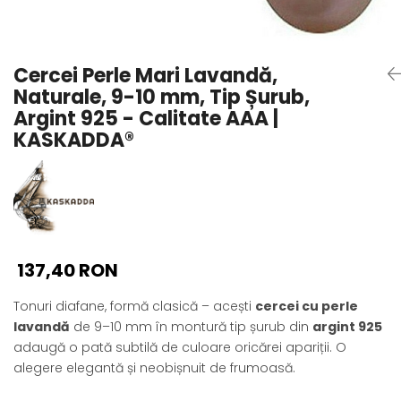
Seturi Perle cu Argint
Brățări cu Perle
Pandantive cu Perle
Cercei Perle Mari Lavandă,
Brose cu Perle
Naturale, 9-10 mm, Tip Șurub,
Argint 925 - Calitate AAA |
KASKADDA®
137,40 RON
Tonuri diafane, formă clasică – acești
cercei cu perle
lavandă
de 9–10 mm în montură tip șurub din
argint 925
adaugă o pată subtilă de culoare oricărei apariții. O
alegere elegantă și neobișnuit de frumoasă.