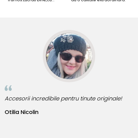
siguranta am sa revin pt mai
s
multe comenzi.❤️
d
R
Accesorii incredibile pentru tinute originale!
B
Otilia Nicolin
B