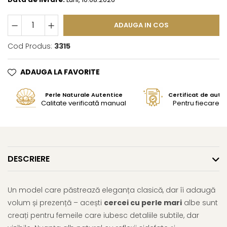
ADAUGA IN COS
Cod Produs:
3315
ADAUGA LA FAVORITE
Perle Naturale Autentice
Certificat de aute
Calitate verificată manual
Pentru fiecare bi
DESCRIERE
Un model care păstrează eleganța clasică, dar îi adaugă
volum și prezență – acești
cercei cu perle mari
albe sunt
creați pentru femeile care iubesc detaliile subtile, dar