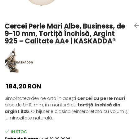
Seturi Perle cu Argint
Brățări cu Perle
Pandantive cu Perle
Cercei Perle Mari Albe, Business, de
Brose cu Perle
9-10 mm, Tortiță Închisă, Argint
925 - Calitate AA+ | KASKADDA®
184,20 RON
Simplitatea devine artă în acești
cercei cu perle mari
albe de 9–10 mm, în montură cu
tortiță închisă din
argint 925
. O bijuterie clasică reinterpretată cu volum și
luminozitate naturală.
IN STOC
Data de livrare:
Luni, 10.08.2026