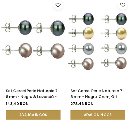
Set Cercei Perle Naturale 7-
Set Cercei Perle Naturale 7-
8 mm - Negru & Lavandă -
8 mm - Negru, Crem, Gri,
Argint 925 | KASKADDA®
Lavandă - Argint 925 |
143,40 RON
278,43 RON
KASKADDA®
ADAUGA IN COS
ADAUGA IN COS