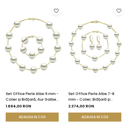
Set Office Perle Albe 9 mm -
Set Office Perle Albe 7-8
Colier și Brățară, Aur Galben
mm - Colier, Brățară și
14K | KASKADDA®
Cercei, Aur Galben 14K |
1.694,00 RON
2.374,00 RON
KASKADDA®
ADAUGA IN COS
ADAUGA IN COS