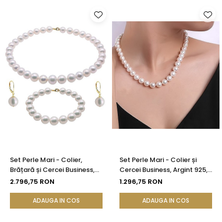
Set Perle Mari - Colier,
Set Perle Mari - Colier și
Brățară și Cercei Business,
Cercei Business, Argint 925,
Aur Galben 14K, Perle Albe
Perle Albe Premium 8,5-9,5
2.796,75 RON
1.296,75 RON
Premium 8,5-9,5 mm |
mm | KASKADDA®
KASKADDA®
ADAUGA IN COS
ADAUGA IN COS