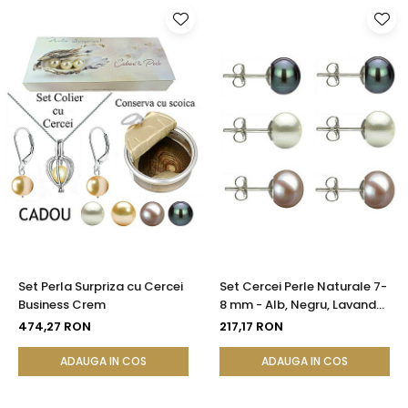
Set Perla Surpriza cu Cercei
Set Cercei Perle Naturale 7-
Business Crem
8 mm - Alb, Negru, Lavandă
- Argint 925 | KASKADDA®
474,27 RON
217,17 RON
ADAUGA IN COS
ADAUGA IN COS