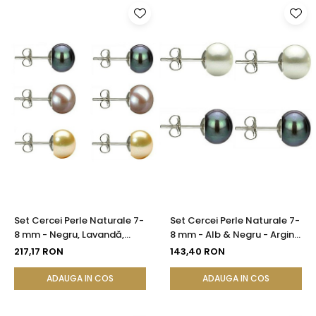
Set Cercei Perle Naturale 7-
Set Cercei Perle Naturale 7-
8 mm - Negru, Lavandă,
8 mm - Alb & Negru - Argint
Crem - Argint 925 |
925 | KASKADDA®
217,17 RON
143,40 RON
KASKADDA®
ADAUGA IN COS
ADAUGA IN COS