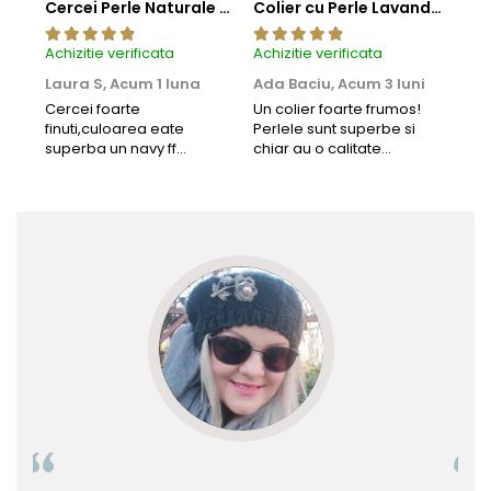
Cercei Perle Naturale Negre 5-6 mm, Buton AAA, Aur 14K (aur 585), Tip Șurub | KASKADDA®
Colier cu Perle Lavanda la Baza Gatului, de 4-5 mm, Perle Rare, Calitate AAA+, Aur 14K | KASKADDA®
Achizitie verificata
Achizitie verificata
Achi
Laura S,
Acum 1 luna
Ada Baciu,
Acum 3 luni
Mun
Acu
Cercei foarte
Un colier foarte frumos!
finuti,culoarea eate
Perlele sunt superbe si
Bun
superba un navy ff
chiar au o calitate
cu b
frumos.Lucrati bine,cu
extraordinara.
sup
siguranta am sa revin pt
deca
mai multe comenzi.❤️
Rec