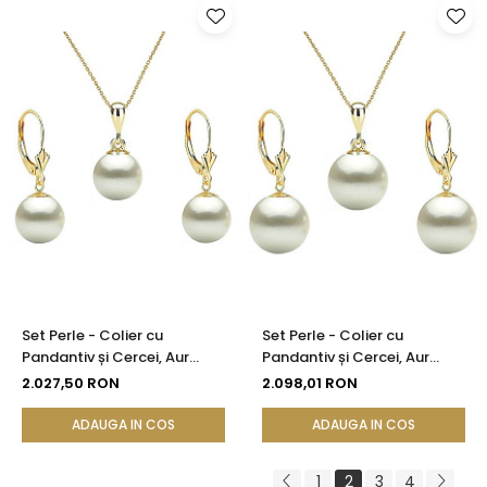
Set Perle - Colier cu
Set Perle - Colier cu
Pandantiv și Cercei, Aur
Pandantiv și Cercei, Aur
Galben 14K, Perle Albe
Galben 14K, Perle Albe
2.027,50 RON
2.098,01 RON
Premium 8 mm | KASKADDA®
Premium 10 mm |
KASKADDA®
ADAUGA IN COS
ADAUGA IN COS
1
2
3
4