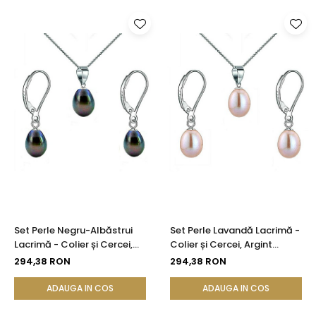
Set Perle Negru-Albăstrui
Set Perle Lavandă Lacrimă -
Lacrimă - Colier și Cercei,
Colier și Cercei, Argint
Argint Rodiat 925, Perle
Rodiat 925, Perle Naturale
294,38 RON
294,38 RON
Naturale 5/8 mm |
5/8 mm | KASKADDA®
KASKADDA®
ADAUGA IN COS
ADAUGA IN COS