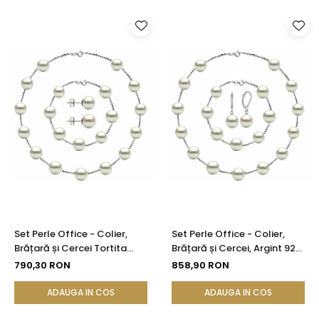
Set Perle Office - Colier,
Set Perle Office - Colier,
Brățară și Cercei Tortita
Brățară și Cercei, Argint 925,
Inchisa, Argint 925, Perle
Perle Albe Premium 7-8 mm
790,30 RON
858,90 RON
Naturale Albe 7-8 mm |
| KASKADDA®
KASKADDA®
ADAUGA IN COS
ADAUGA IN COS