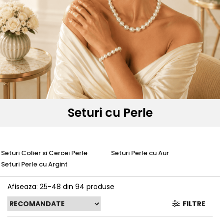
Seturi Perle cu Argint
Brățări cu Perle
Pandantive cu Perle
Brose cu Perle
Seturi cu Perle
Seturi Colier si Cercei Perle
Seturi Perle cu Aur
Seturi Perle cu Argint
Afiseaza:
25-
48
din
94
produse
FILTRE