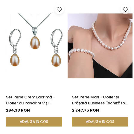
Set Perle Crem Lacrimă -
Set Perle Mari - Colier și
Colier cu Pandantiv și
Brățară Business, Închizători
Cercei, Argint 925, Perle
Aur Galben 14K, Perle Albe
294,38 RON
2.247,75 RON
Naturale 5/8 mm |
8,5-9,5 mm | KASKADDA®
KASKADDA®
ADAUGA IN COS
ADAUGA IN COS