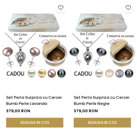
Set Perla Surpriza cu Cercei
Set Perla Surpriza cu Cercei
Bumb Perle Lavanda
Bumb Perle Negre
379,00 RON
379,00 RON
ADAUGA IN COS
ADAUGA IN COS