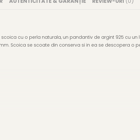
R
AUTENTICITATE & GARANȚIE
REVIEW-URI
(0)
scoica cu o perla naturala, un pandantiv de argint 925 cu un 
7 mm. Scoica se scoate din conserva si in ea se descopera o per