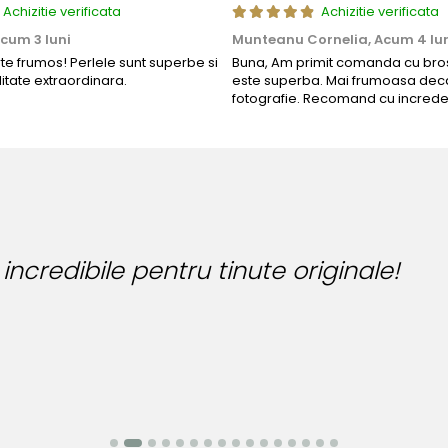
Achizitie verificata
Achizitie verificata
cum 3 luni
Munteanu Cornelia,
Acum 4 lu
rte frumos! Perlele sunt superbe si
Buna, Am primit comanda cu bros
litate extraordinara.
este superba. Mai frumoasa deca
fotografie. Recomand cu increde