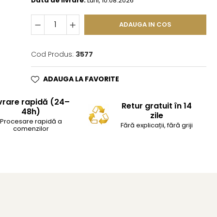
Data de livrare:
Luni, 10.08.2026
ADAUGA IN COS
Cod Produs:
3577
ADAUGA LA FAVORITE
vrare rapidă (24–
Retur gratuit în 14
48h)
zile
Procesare rapidă a
Fără explicații, fără griji
comenzilor