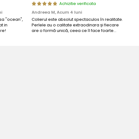
Achizitie verificata
ni
Andreea M,
Acum 4 luni
Mar
a ''ocean",
Colierul este absolut spectaculos în realitate.
Un c
t in
Perlele au o calitate extraodinara și fiecare
coma
re!
are o formă unică, ceea ce îl face foarte
comp
special. Nu seamănă cu nimic din ce am văzut
până acum. L-am purtat la un eveniment și am
primit multe ...
Bijuteria perfecta pentru ziua 
Bianca Manea-Mocan