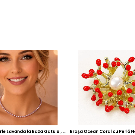
Colier cu Perle Lavanda la Baza Gatului, de 4-5 mm, Perle Rare, Calitate AAA+, Aur 14K | KASKADDA®
Broșa Ocean Coral cu Perlă N