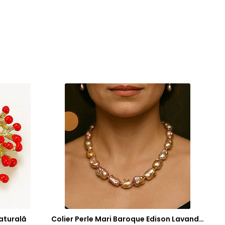
aturală
Colier Perle Mari Baroque Edison Lavandă, Calitatea AAA, Aur 14K | KASKADDA®