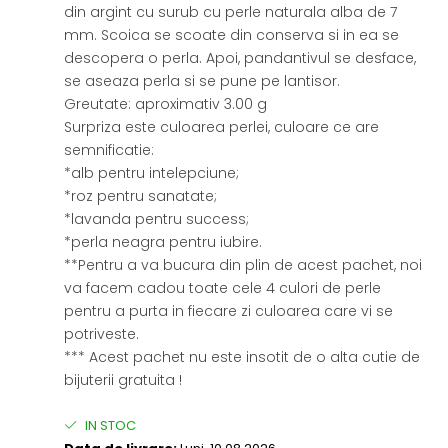
din argint cu surub cu perle naturala alba de 7
mm. Scoica se scoate din conserva si in ea se
descopera o perla. Apoi, pandantivul se desface,
se aseaza perla si se pune pe lantisor.
Greutate: aproximativ 3.00 g
Surpriza este culoarea perlei, culoare ce are
semnificatie:
*alb pentru intelepciune;
*roz pentru sanatate;
*lavanda pentru success;
*perla neagra pentru iubire.
**Pentru a va bucura din plin de acest pachet, noi
va facem cadou toate cele 4 culori de perle
pentru a purta in fiecare zi culoarea care vi se
potriveste.
*** Acest pachet nu este insotit de o alta cutie de
bijuterii gratuita !
IN STOC