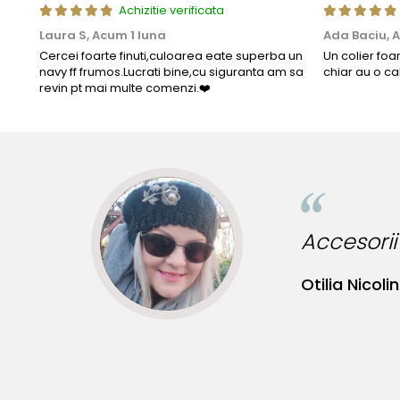
Achizitie verificata
Laura S,
Acum 1 luna
Ada Baciu,
A
Cercei foarte finuti,culoarea eate superba un
Un colier foa
navy ff frumos.Lucrati bine,cu siguranta am sa
chiar au o ca
revin pt mai multe comenzi.❤️
ru tinute originale!