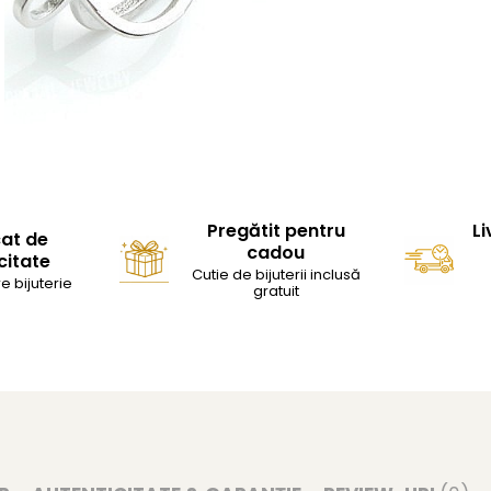
Pregătit pentru
Li
cat de
cadou
citate
Cutie de bijuterii inclusă
e bijuterie
gratuit