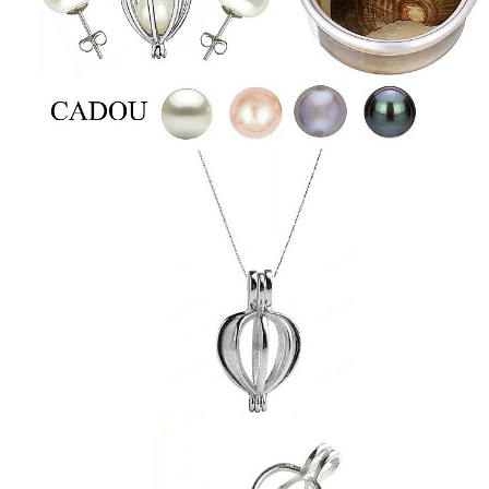
Seturi Perle cu Argint
Brățări cu Perle
Pandantive cu Perle
Brose cu Perle