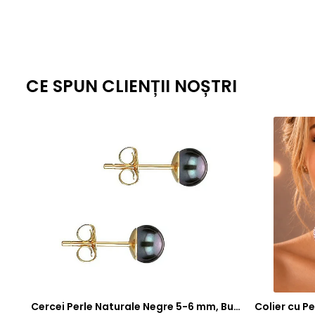
CE SPUN CLIENȚII NOȘTRI
Cercei Perle Naturale Negre 5-6 mm, Buton AAA, Aur 14K (aur 585), Tip Șurub | KASKADDA®