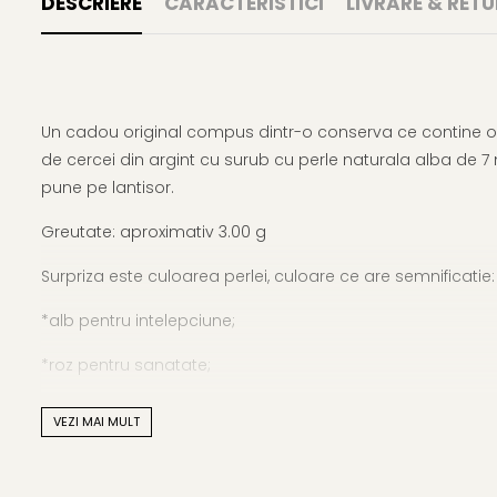
DESCRIERE
CARACTERISTICI
LIVRARE & RETU
Un cadou original compus dintr-o conserva ce contine o 
de cercei din argint cu surub cu perle naturala alba de 
pune pe lantisor.
Greutate: aproximativ 3.00 g
Surpriza este culoarea perlei, culoare ce are semnificatie:
*alb pentru intelepciune;
*roz pentru sanatate;
*lavanda pentru success;
VEZI MAI MULT
*perla neagra pentru iubire.