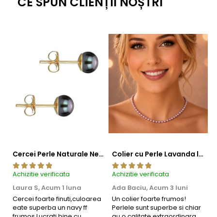
CE SPUN CLIENȚII NOȘTRI
Poartă acest
set cu perle naturale și argint placat cu platină
ca pe o
expresie de încredere, simplitate și frumusețe care nu se demodează
niciodată.
Cercei Perle Naturale Negre 5-6 mm, Buton AAA, Aur 14K (aur 585), Tip Șurub | KASKADDA®
Colier cu Perle Lavanda la Baza Gatului, de 4-5 mm, Perle Rare, Calitate AAA+, Aur 14K | KASKADDA®
Achizitie verificata
Achizitie verificata
Ac
Laura S,
Acum 1 luna
Ada Baciu,
Acum 3 luni
M
4
Cercei foarte finuti,culoarea
Un colier foarte frumos!
eate superba un navy ff
Perlele sunt superbe si chiar
B
frumos.Lucrati bine,cu
au o calitate extraordinara.
b