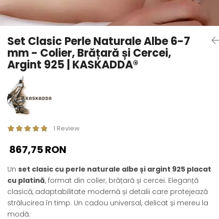
Seturi Perle cu Argint
Brățări cu Perle
Pandantive cu Perle
Set Clasic Perle Naturale Albe 6-7
Brose cu Perle
mm - Colier, Brățară și Cercei,
Argint 925 | KASKADDA®
1 Review
867,75 RON
Un
set clasic cu perle naturale albe și argint 925 placat
cu platină
, format din colier, brățară și cercei. Eleganță
clasică, adaptabilitate modernă și detalii care protejează
strălucirea în timp. Un cadou universal, delicat și mereu la
modă.