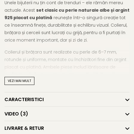
Unele bijuterii nu țin cont de trenduri – ele rămân mereu
actuale. Acest
set clasic cu perle naturale albe și argint
925 placat cu platină
reunește într-o singură creație tot
ce înseamnă finețe, durabilitate și echilibru vizual. Colierul,
brățara și cerceii sunt lucrați cu grijă, pentru a fi purtați în
orice moment important, dar și zi de zi.
Colierul și brățara sunt realizate cu perle de 6–7 mm,
rotunde și uniforme, montate cu închizători fine din argint
placat cu platină. Ambele piese includ lănțișoare de
prelungire de 3 cm, pentru o potrivire ideală. Cerceii vin cu
VEZI MAI MULT
perle tip buton, ușor mai mari (7,5–8 mm), pe montură
simplă, din același argint tratat anti-oxidare.
CARACTERISTICI
Placarea cu platină protejează metalul în timp, menținând
strălucirea și culoarea elegantă, ușor închisă,
VIDEO
(3)
asemănătoare aurului alb. Acest
set cu perle naturale și
argint placat cu platină
este alegerea perfectă pentru
LIVRARE & RETUR
un stil clasic, dar cu detalii gândite pentru longevitate.