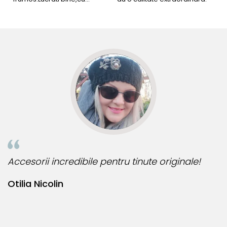
siguranta am sa revin pt mai
s
multe comenzi.❤️
d
R
Accesorii incredibile pentru tinute originale!
Bij
Otilia Nicolin
Bi