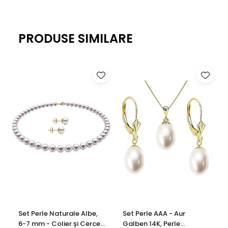
1) un lantisor din argint 925 placat cu rodiu alb (prin
placarea cu rodiu argintul nu se mai oxideaza sau
PRODUSE SIMILARE
inegreste si capata o culoare asemanatoare aurului alb),
cu o lungime de 43 cm;
2) un un pandantiv din argint 925 in care sa aseaza perla
descoperita in scoica sau una dintre cele primite cadou;
3) o conserva cu o scoica ce contine o singura perla, a
carei culoare ramane o surpriza;
4) patru perle naturale (una alba, una neagra, una roz si
una lavanda)
****Bijuteriile cu perle naturale si argint 925 vor ajunge la
dumneavoastra insotite de certificat de garantie
(garantie 100% perle naturale si argint 925).
Set Perle Naturale Albe,
Set Perle AAA - Aur
Informatii despre structura interna a componentelor
6-7 mm - Colier și Cercei,
Galben 14K, Perle