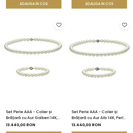
ADAUGA IN COS
ADAUGA IN COS
Set Perle AAA - Colier și
Set Perle AAA - Colier și
Brățară cu Aur Galben 14K,
Brățară cu Aur Alb 14K, Perle
Perle Naturale Akoya
Naturale Akoya Japoneze
13.440,00 RON
13.440,00 RON
Japoneze, 7,5-8 mm|
7,5-8 mm | KASKADDA®