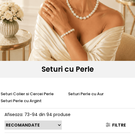
Seturi Perle cu Argint
Brățări cu Perle
Pandantive cu Perle
Brose cu Perle
Seturi cu Perle
Seturi Colier si Cercei Perle
Seturi Perle cu Aur
Seturi Perle cu Argint
Afiseaza:
73-
94
din
94
produse
FILTRE