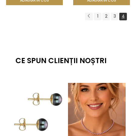
ADAUGA IN COS
ADAUGA IN COS
1
2
3
4
CE SPUN CLIENȚII NOȘTRI