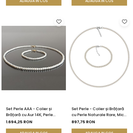
KASKADDA®
ADAUGA IN COS
ADAUGA IN COS
Set Perle AAA - Colier și
Set Perle - Colier și Brățară
Brățară cu Aur 14K, Perle
cu Perle Naturale Rare, Mici
Naturale Rare 3-4 mm|
4-5 mm, Calitatea AA+,
1.694,25 RON
897,75 RON
KASKADDA®
Închizători Argint 925 -
KASKADDA®