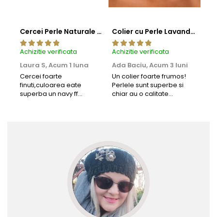
Cercei Perle Naturale Negre 5-6 mm, Buton AAA, Aur 14K (aur 585), Tip Șurub | KASKADDA®
Colier cu Perle Lavanda la Baza Gatului, de 4-5 mm, Perle Rare, Calitate AAA+, Aur 14K | KASKADDA®
Achizitie verificata
Achizitie verificata
Achi
Laura S,
Acum 1 luna
Ada Baciu,
Acum 3 luni
Mun
Acu
Cercei foarte
Un colier foarte frumos!
finuti,culoarea eate
Perlele sunt superbe si
Bun
superba un navy ff
chiar au o calitate
cu b
frumos.Lucrati bine,cu
extraordinara.
sup
siguranta am sa revin pt
deca
mai multe comenzi.❤️
Rec