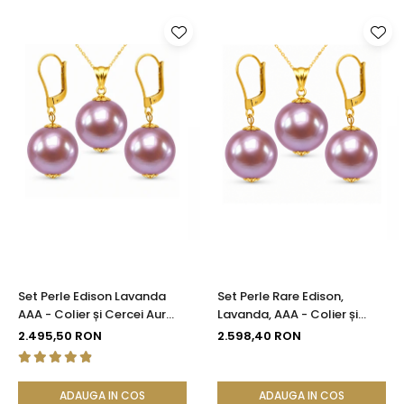
Set Perle Edison Lavanda
Set Perle Rare Edison,
AAA - Colier și Cercei Aur
Lavanda, AAA - Colier și
Galben 14K, Perle Naturale
Cercei Aur Galben 14K, Perle
2.495,50 RON
2.598,40 RON
11,5-12 mm| KASKADDA®
Naturale 12-12,5 mm|
KASKADDA®
ADAUGA IN COS
ADAUGA IN COS