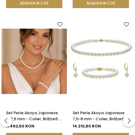
KASKADDA®
ADAUGA IN COS
ADAUGA IN COS
Set Perle Akoya Japoneze
Set Perle Akoya Japoneze
7-7,5 mm - Colier, Brățară și
7,5-8 mm - Colier, Brățară și
Cercei cu Închizători
Cercei cu Închizători
11.462,60 RON
14.210,80 RON
Filigranate, Aur Galben 14K |
Filigranate, Aur Galben 14K |