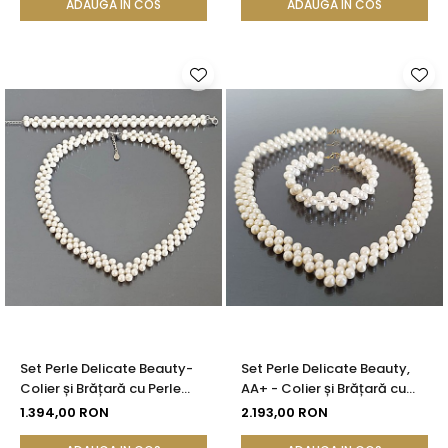
ADAUGA IN COS
ADAUGA IN COS
Set Perle Delicate Beauty-
Set Perle Delicate Beauty,
Colier și Brățară cu Perle
AA+ - Colier și Brățară cu
Naturale Albe 5-6 mm,
Aur 14K, Perle Naturale Albe
1.394,00 RON
2.193,00 RON
Închizători Argint 925 -
5-6 mm| KASKADDA®