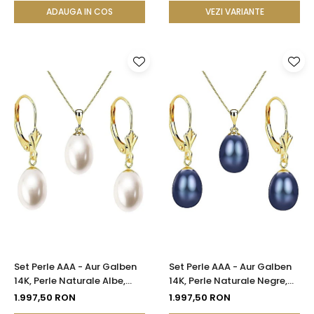
ADAUGA IN COS
VEZI VARIANTE
Set Perle AAA - Aur Galben
Set Perle AAA - Aur Galben
14K, Perle Naturale Albe,
14K, Perle Naturale Negre,
Formă Lacrimă, 8/5 mm|
Formă Lacrimă, 8/5 mm |
1.997,50 RON
1.997,50 RON
KASKADDA®
KASKADDA®