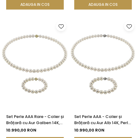
ADAUGA IN COS
ADAUGA IN COS
Set Perle AAA Rare - Colier și
Set Perle AAA - Colier și
Brățară cu Aur Galben 14K,
Brățară cu Aur Alb 14K, Perle
Perle Akoya Japoneze7-7,5
Akoya Japoneze Rare 7-7,5
10.990,00 RON
10.990,00 RON
mm| KASKADDA®
mm| KASKADDA®