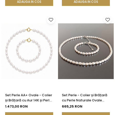
ADAUGA IN COS
ADAUGA IN COS
Set Perle AA+ Ovale - Colier
Set Perle - Colier și Brățară
și Brățară cu Aur 14K și Perle
cu Perle Naturale Ovale
Naturale Albe 4/6 mm|
Albe 4/6 mm, Argint 925 |
1.473,00 RON
665,25 RON
KASKADDA®
KASKADDA®