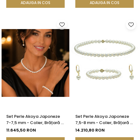
KASKADDA®
KASKADDA®
ADAUGA IN COS
ADAUGA IN COS
Set Perle Akoya Japoneze
Set Perle Akoya Japoneze
7-7,5 mm - Colier, Brățară și
7,5-8 mm - Colier, Brățară și
Cercei, Aur Galben 14K |
Cercei, Aur Galben 14K |
11.645,50 RON
14.210,80 RON
KASKADDA®
KASKADDA®