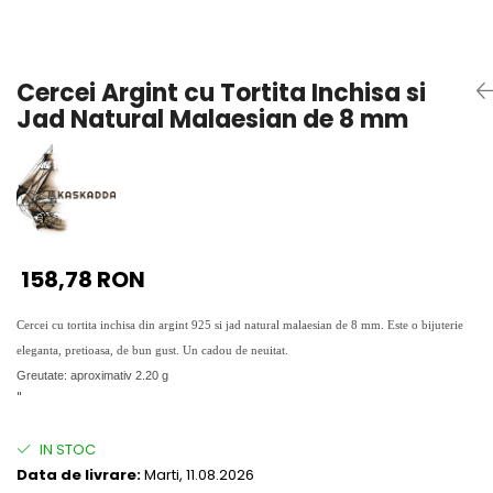
Seturi Perle cu Argint
Brățări cu Perle
Pandantive cu Perle
Cercei Argint cu Tortita Inchisa si
Brose cu Perle
Jad Natural Malaesian de 8 mm
158,78 RON
Cercei cu tortita inchisa din argint 925 si jad natural malaesian de 8 mm. Este o bijuterie
eleganta, pretioasa, de bun gust. Un cadou de neuitat.
Greutate: aproximativ 2.20 g
"
IN STOC
Data de livrare:
Marti, 11.08.2026