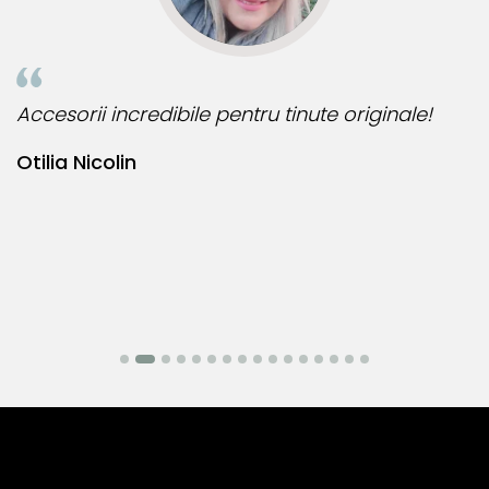
Accesorii incredibile pentru tinute originale!
B
Otilia Nicolin
B