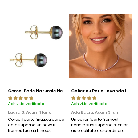
Cercei Perle Naturale Negre 5-6 mm, Buton AAA, Aur 14K (aur 585), Tip Șurub | KASKADDA®
Colier cu Perle Lavanda la Baza Gatului, de 4-5 mm, Perle Rare, Calitate AAA+, Aur 14K | KASKADDA®
Achizitie verificata
Achizitie verificata
Ac
Laura S,
Acum 1 luna
Ada Baciu,
Acum 3 luni
M
4
Cercei foarte finuti,culoarea
Un colier foarte frumos!
eate superba un navy ff
Perlele sunt superbe si chiar
B
frumos.Lucrati bine,cu
au o calitate extraordinara.
b
siguranta am sa revin pt mai
s