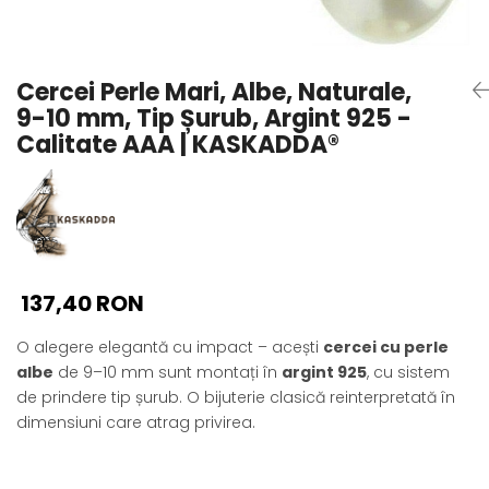
Seturi Perle cu Argint
Brățări cu Perle
Pandantive cu Perle
Cercei Perle Mari, Albe, Naturale,
Brose cu Perle
9-10 mm, Tip Șurub, Argint 925 -
Calitate AAA | KASKADDA®
137,40 RON
O alegere elegantă cu impact – acești
cercei cu perle
albe
de 9–10 mm sunt montați în
argint 925
, cu sistem
de prindere tip șurub. O bijuterie clasică reinterpretată în
dimensiuni care atrag privirea.