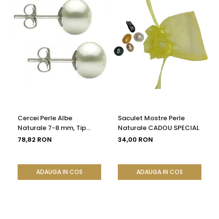
Cercei Perle Albe
Saculet Mostre Perle
Naturale 7-8 mm, Tip
Naturale CADOU SPECIAL
Șurub, Argint 925 -
78,82 RON
34,00 RON
Calitate AAA |
KASKADDA®
ADAUGA IN COS
ADAUGA IN COS