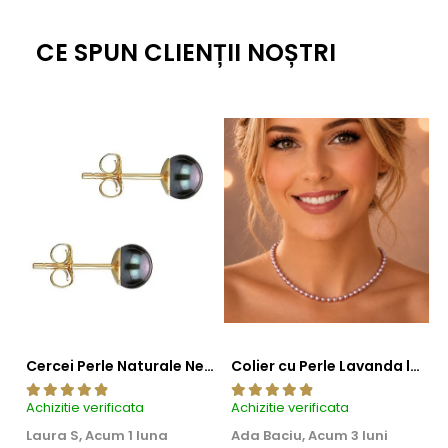
CE SPUN CLIENȚII NOȘTRI
Cercei Perle Naturale Negre 5-6 mm, Buton AAA, Aur 14K (aur 585), Tip Șurub | KASKADDA®
Colier cu Perle Lavanda la Baza Gatului, de 4-5 mm, Perle Rare, Calitate AAA+, Aur 14K | KASKADDA®
Achizitie verificata
Achizitie verificata
Ac
Laura S,
Acum 1 luna
Ada Baciu,
Acum 3 luni
M