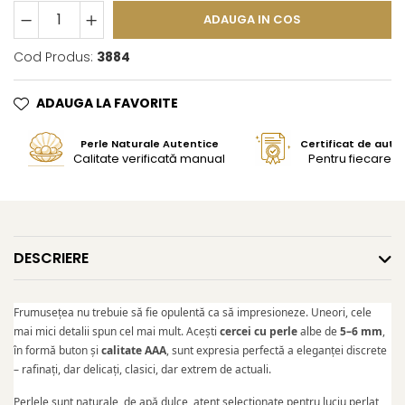
ADAUGA IN COS
Cod Produs:
3884
ADAUGA LA FAVORITE
Perle Naturale Autentice
Certificat de aute
Calitate verificată manual
Pentru fiecare bi
DESCRIERE
Frumusețea nu trebuie să fie opulentă ca să impresioneze. Uneori, cele
mai mici detalii spun cel mai mult. Acești
cercei cu perle
albe de
5–6 mm
,
în formă buton și
calitate AAA
, sunt expresia perfectă a eleganței discrete
– rafinați, dar delicați, clasici, dar extrem de actuali.
Perlele sunt naturale, de apă dulce, atent selecționate pentru luciu perlat