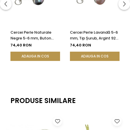
Cercei Perle Naturale
Cercei Perle Lavandă 5-6
Negre 5-6 mm, Buton
mm, Tip Șurub, Argint 925
AAA, Argint 925, Tip Șurub
| KASKADDA®
74,40 RON
74,40 RON
| KASKADDA®
ADAUGA IN COS
ADAUGA IN COS
PRODUSE SIMILARE