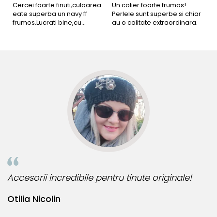
4
Cercei foarte finuti,culoarea
Un colier foarte frumos!
eate superba un navy ff
Perlele sunt superbe si chiar
B
frumos.Lucrati bine,cu
au o calitate extraordinara.
b
siguranta am sa revin pt mai
s
multe comenzi.❤️
d
R
Accesorii incredibile pentru tinute originale!
B
Otilia Nicolin
B