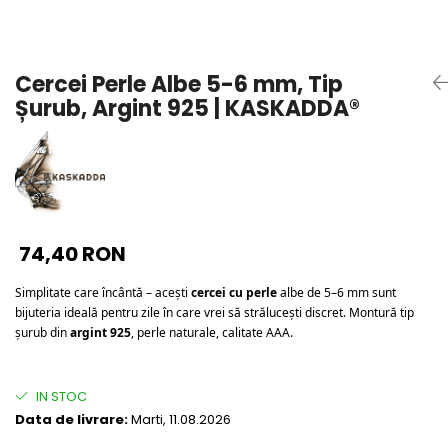
Seturi Perle cu Argint
Brățări cu Perle
Pandantive cu Perle
Cercei Perle Albe 5-6 mm, Tip
Brose cu Perle
Șurub, Argint 925 | KASKADDA®
74,40 RON
Simplitate care încântă – acești 
cercei cu perle
 albe de 5–6 mm sunt 
bijuteria ideală pentru zile în care vrei să strălucești discret. Montură tip 
șurub din 
argint 925
, perle naturale, calitate AAA.
IN STOC
Data de livrare:
Marti, 11.08.2026