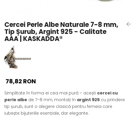
Seturi Perle cu Argint
Brățări cu Perle
Pandantive cu Perle
Cercei Perle Albe Naturale 7-8 mm,
Brose cu Perle
Tip Șurub, Argint 925 - Calitate
AAA | KASKADDA®
78,82 RON
Simplitate în forma ei cea mai pură – acești
cercei cu
perle albe
de 7–8 mm, montați în
argint 925
cu prindere
tip șurub, sunt o alegere clasică pentru femeia care
iubește bijuteriile esențiale, dar elegante.