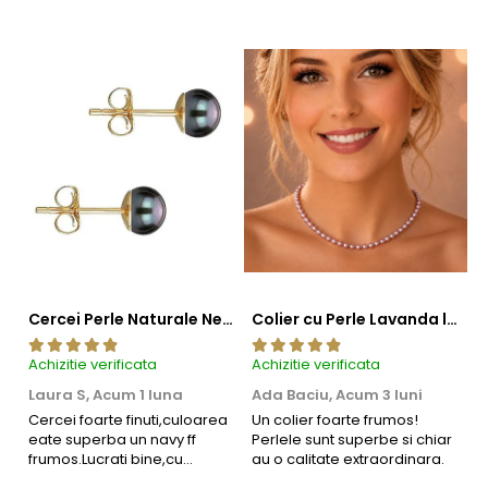
Cercei Perle Naturale Negre 5-6 mm, Buton AAA, Aur 14K (aur 585), Tip Șurub | KASKADDA®
Colier cu Perle Lavanda la Baza Gatului, de 4-5 mm, Perle Rare, Calitate AAA+, Aur 14K | KASKADDA®
Achizitie verificata
Achizitie verificata
Ac
Laura S,
Acum 1 luna
Ada Baciu,
Acum 3 luni
M
4
Cercei foarte finuti,culoarea
Un colier foarte frumos!
eate superba un navy ff
Perlele sunt superbe si chiar
B
frumos.Lucrati bine,cu
au o calitate extraordinara.
b
siguranta am sa revin pt mai
s