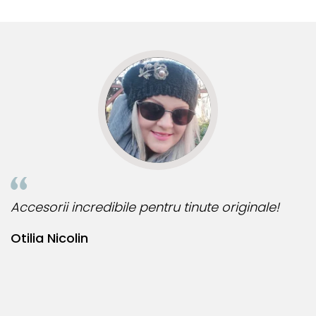
multe comenzi.❤️
d
R
Accesorii incredibile pentru tinute originale!
B
Otilia Nicolin
B