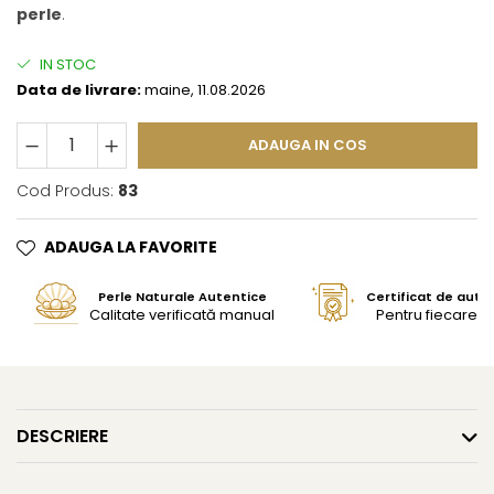
perle
.
IN STOC
Data de livrare:
maine, 11.08.2026
ADAUGA IN COS
Cod Produs:
83
ADAUGA LA FAVORITE
Perle Naturale Autentice
Certificat de aute
Calitate verificată manual
Pentru fiecare bi
DESCRIERE