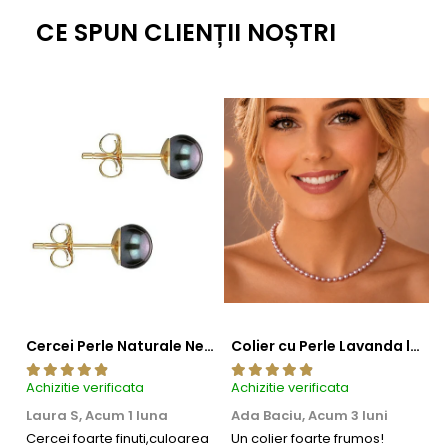
rămâne mereu în tendințe.
CE SPUN CLIENȚII NOȘTRI
Dacă îți plac acești cercei, s-ar putea să te atragă și alte
bijuterii din colecție.
Vezi
colierele cu perle
din colecția
noastră sau adaugă o
brățară cu perle
pentru un plus
de stil.
Cercei Perle Naturale Negre 5-6 mm, Buton AAA, Aur 14K (aur 585), Tip Șurub | KASKADDA®
Colier cu Perle Lavanda la Baza Gatului, de 4-5 mm, Perle Rare, Calitate AAA+, Aur 14K | KASKADDA®
Achizitie verificata
Achizitie verificata
Ac
Laura S,
Acum 1 luna
Ada Baciu,
Acum 3 luni
M
4
Cercei foarte finuti,culoarea
Un colier foarte frumos!