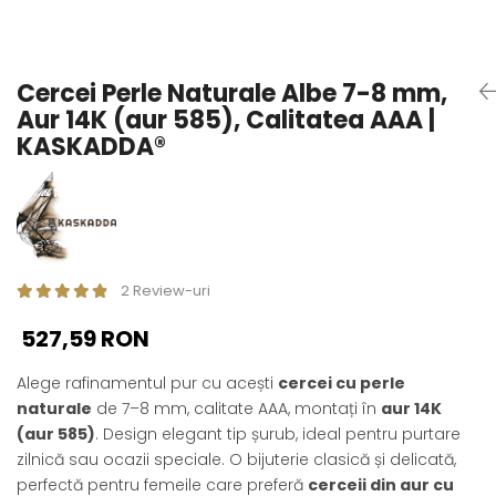
Seturi Perle cu Argint
Brățări cu Perle
Pandantive cu Perle
Cercei Perle Naturale Albe 7-8 mm,
Brose cu Perle
Aur 14K (aur 585), Calitatea AAA |
KASKADDA®
2 Review-uri
527,59 RON
Alege rafinamentul pur cu acești
cercei cu perle
naturale
de 7–8 mm, calitate AAA, montați în
aur 14K
(aur 585)
. Design elegant tip șurub, ideal pentru purtare
zilnică sau ocazii speciale. O bijuterie clasică și delicată,
perfectă pentru femeile care preferă
cerceii din aur cu