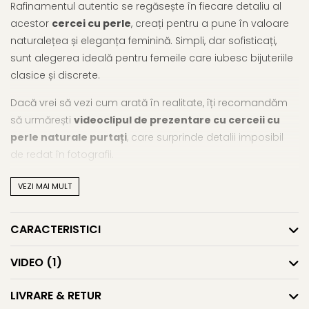
Rafinamentul autentic se regăsește în fiecare detaliu al
acestor
cercei cu perle
, creați pentru a pune în valoare
naturalețea și eleganța feminină. Simpli, dar sofisticați,
sunt alegerea ideală pentru femeile care iubesc bijuteriile
clasice și discrete.
Dacă vrei să vezi cum arată în realitate, îți recomandăm
să urmărești
videoclipul de prezentare cu cerceii cu
perle naturale purtați
, care surprinde detalii imposibil
de redat în fotografii.
Acești
cercei cu perle naturale albe
îmbină perle de
VEZI MAI MULT
cultură de apă dulce de 7–8 mm cu o montură delicată
din aur 14K (aur 585), într-un design tip șurub care oferă
CARACTERISTICI
confort și siguranță. Forma buton a perlelor, lustru intens și
suprafața aproape perfectă contribuie la un look elegant,
VIDEO
(1)
ușor de asortat la ținutele de zi sau de seară. Perfecți
pentru purtare zilnică, dar și pentru evenimente speciale,
LIVRARE & RETUR
acești
cercei din aur cu perle eleganți
devin o alegere