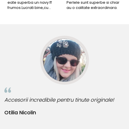
eate superba un navy ff
Perlele sunt superbe si chiar
B
frumos.Lucrati bine,cu
au o calitate extraordinara.
b
siguranta am sa revin pt mai
s
multe comenzi.❤️
d
R
Accesorii incredibile pentru tinute originale!
B
Otilia Nicolin
B