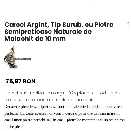
Seturi Perle cu Argint
Brățări cu Perle
Pandantive cu Perle
Cercei Argint, Tip Surub, cu Pietre
Brose cu Perle
Semipretioase Naturale de
Malachit de 10 mm
75,97 RON
Cerceii sunt realizati din argint 925 placat cu rodiu alb si
pietre semipretioase naturale de malachit.
Deoarece pietrele semipretioase sunt naturale este imposibila potrivirea
perfecta. Cu toate acestea noi vom incerca o potrivire cat mai mare in
cazul unor pietre perechi sau in cazul pietrelor montate intr-un set de mai
multe piese.