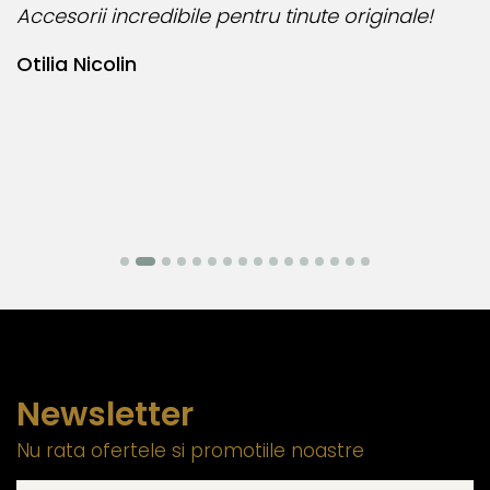
Accesorii incredibile pentru tinute originale!
B
Otilia Nicolin
B
Newsletter
Nu rata ofertele si promotiile noastre