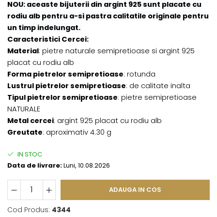
NOU: aceaste bijuterii din argint 925 sunt placate cu
rodiu alb pentru a-si pastra calitatile originale pentru
un timp indelungat.
Caracteristici Cercei:
Material
: pietre naturale semipretioase si argint 925
placat cu rodiu alb
Forma pietrelor semipretioase
: rotunda
Lustrul pietrelor semipretioase
: de calitate inalta
Tipul pietrelor semipretioase
: pietre semipretioase
NATURALE
Metal cercei
: argint 925 placat cu rodiu alb
Greutate
: aproximativ 4.30 g
IN STOC
Data de livrare:
Luni, 10.08.2026
ADAUGA IN COS
Cod Produs:
4344