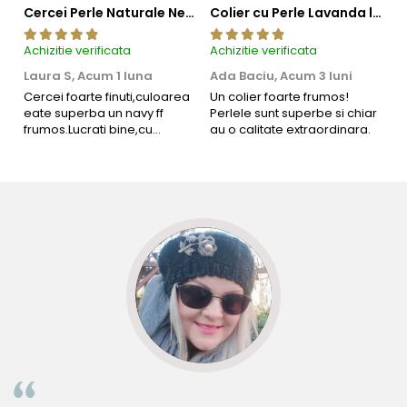
Cercei Perle Naturale Negre 5-6 mm, Buton AAA, Aur 14K (aur 585), Tip Șurub | KASKADDA®
Colier cu Perle Lavanda la Baza Gatului, de 4-5 mm, Perle Rare, Calitate AAA+, Aur 14K | KASKADDA®
Achizitie verificata
Achizitie verificata
Ac
Laura S,
Acum 1 luna
Ada Baciu,
Acum 3 luni
M
4
Cercei foarte finuti,culoarea
Un colier foarte frumos!
eate superba un navy ff
Perlele sunt superbe si chiar
B
frumos.Lucrati bine,cu
au o calitate extraordinara.
b
siguranta am sa revin pt mai
s
multe comenzi.❤️
d
R