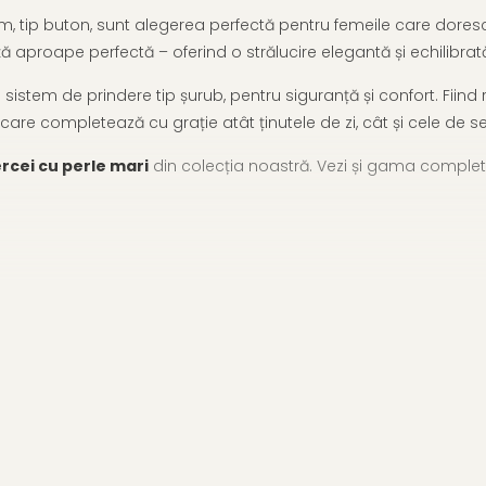
 tip buton, sunt alegerea perfectă pentru femeile care doresc o 
ță aproape perfectă – oferind o strălucire elegantă și echilibrat
sistem de prindere tip șurub, pentru siguranță și confort. Fiind 
care completează cu grație atât ținutele de zi, cât și cele de se
rcei cu perle mari
din colecția noastră. Vezi și gama comple