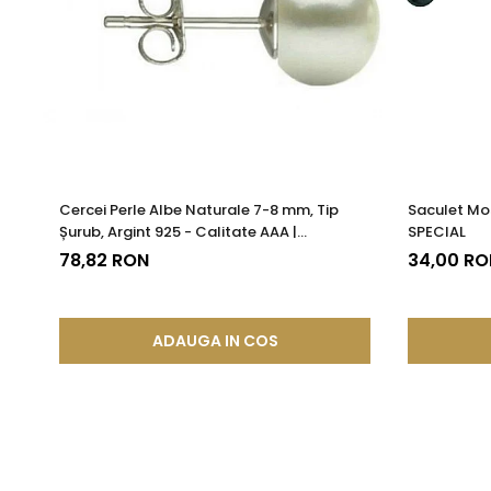
Cercei Perle Albe Naturale 7-8 mm, Tip
Saculet Mo
Șurub, Argint 925 - Calitate AAA |
SPECIAL
KASKADDA®
78,82 RON
34,00 RO
ADAUGA IN COS