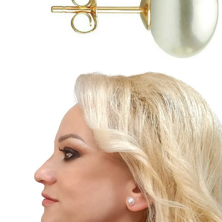
Seturi Perle cu Argint
Brățări cu Perle
Pandantive cu Perle
Brose cu Perle