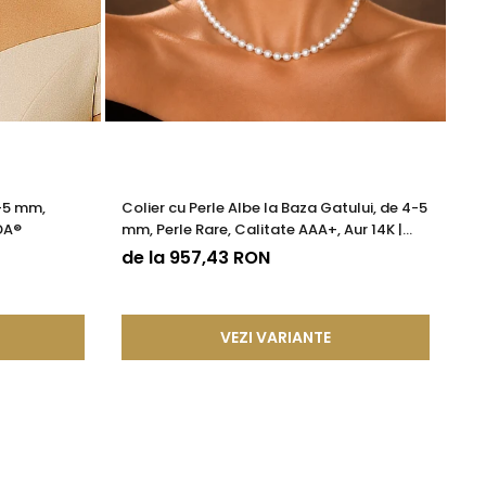
4-5 mm,
Colier cu Perle Albe la Baza Gatului, de 4-5
Co
DA®
mm, Perle Rare, Calitate AAA+, Aur 14K |
Ca
KASKADDA®
de la 957,43 RON
9
VEZI VARIANTE