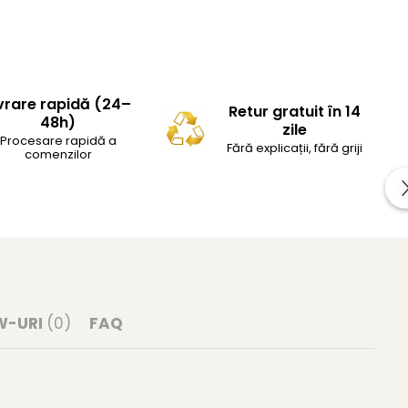
vrare rapidă (24–
Retur gratuit în 14
48h)
zile
Procesare rapidă a
Fără explicații, fără griji
comenzilor
W-URI
(0)
FAQ