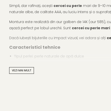
Simpli, dar rafinați, acești
cercei cu perle
mari de 9–10 mm,
naturale albe, de calitate AAA, au luciu intens și o suprafa
Montura este realizată din aur galben de 14K (aur 585), cu 
așază perfect pe lobul urechii. Sunt
cercei cu perle mari
Dacă iubești bijuteriile cu impact vizual, vei adora și alți
ce
Caracteristici tehnice
Tipul perlei: perle naturale de apă dulce
Calitate perle: AAA
VEZI MAI MULT
Culoare perle: alb natural
Formă: buton
Dimensiune perle: 9–10 mm
Lustru: luciu intens, de calitate superioară