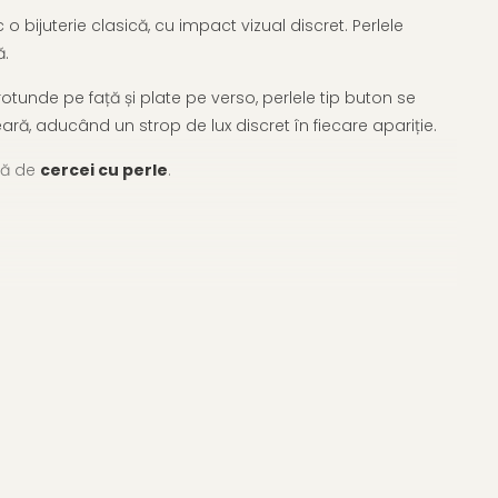
bijuterie clasică, cu impact vizual discret. Perlele
ă.
rotunde pe față și plate pe verso, perlele tip buton se
ară, aducând un strop de lux discret în fiecare apariție.
tă de
cercei cu perle
.