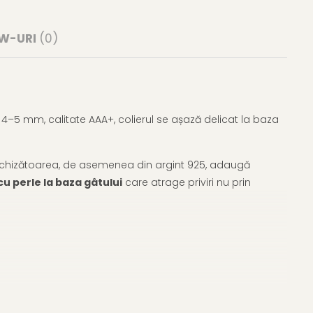
EW-URI
(0)
e 4–5 mm, calitate AAA+, colierul se așază delicat la baza
. Închizătoarea, de asemenea din argint 925, adaugă
 cu perle la baza gâtului
care atrage priviri nu prin