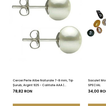
Cercei Perle Albe Naturale 7-8 mm, Tip
Saculet Mo
Șurub, Argint 925 - Calitate AAA |
SPECIAL
KASKADDA®
78,82 RON
34,00 RO