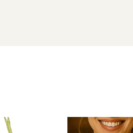
spect delicat, purtat aproape de baza gâtului.
zare puțin mai lejeră și posibilitatea de ajustare.
adăuga produsul în coș.
nei persoane dragi – este acel tip de accesoriu care spune mai
ie prin frumusețea lui discretă.
e piese delicate din
categoria coliere cu perle la baza gâtulu