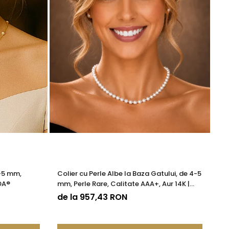
4-5 mm,
Colier cu Perle Albe la Baza Gatului, de 4-5
Co
DA®
mm, Perle Rare, Calitate AAA+, Aur 14K |
Ca
KASKADDA®
de la 957,43 RON
9