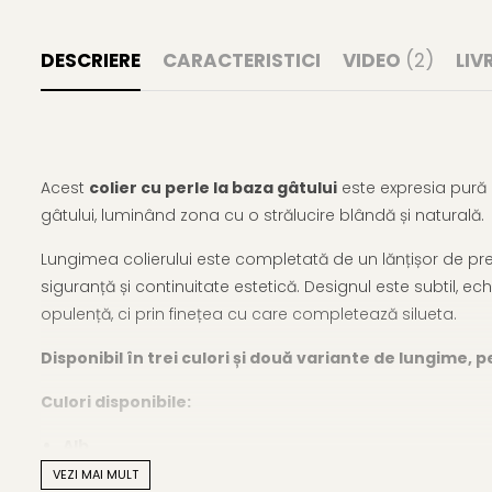
DESCRIERE
CARACTERISTICI
VIDEO
(2)
LIV
Acest
colier cu perle la baza gâtului
este expresia pură a
gâtului, luminând zona cu o strălucire blândă și naturală.
Lungimea colierului este completată de un lănțișor de prel
siguranță și continuitate estetică. Designul este subtil, ech
opulență, ci prin finețea cu care completează silueta.
Disponibil în trei culori și două variante de lungime, pe
Culori disponibile:
Alb
Crem
VEZI MAI MULT