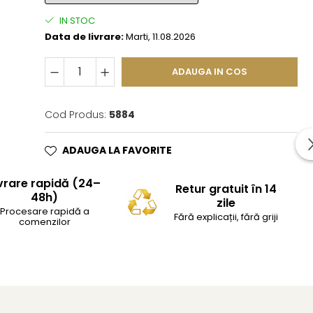
IN STOC
Data de livrare:
Marti, 11.08.2026
ADAUGA IN COS
Cod Produs:
5884
ADAUGA LA FAVORITE
vrare rapidă (24–
Retur gratuit în 14
48h)
zile
Procesare rapidă a
Fără explicații, fără griji
comenzilor