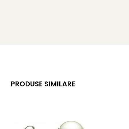
Lavandă
Lungimi disponibile:
40 cm + lanțișor de prelungire de 3 cm
– pentru un a
43 cm + lanțișor de prelungire de 3 cm
– pentru o așe
Selectează lungimea si culoarea dorită înainte de a 
Alege-l ca bijuterie personală sau oferă-l cu încredere u
marca momente importante sau pur și simplu aduce bucur
Fiecare colier spune o poveste diferită – explorează și alt
generală coliere cu perle naturale
.
PRODUSE SIMILARE