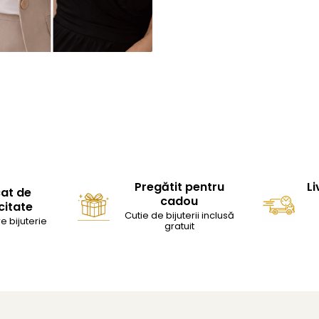
Pregătit pentru
Li
cat de
cadou
citate
Cutie de bijuterii inclusă
e bijuterie
gratuit