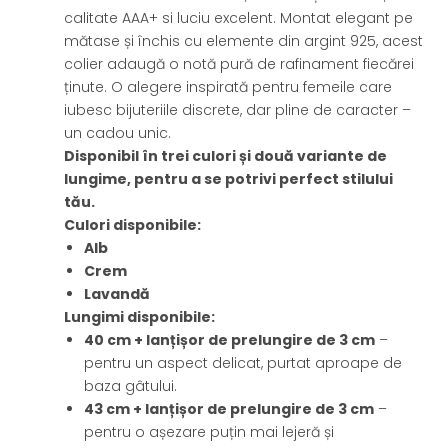
calitate AAA+ si luciu excelent. Montat elegant pe
mătase și închis cu elemente din argint 925, acest
colier adaugă o notă pură de rafinament fiecărei
ținute. O alegere inspirată pentru femeile care
iubesc bijuteriile discrete, dar pline de caracter –
un cadou unic.
Disponibil în trei culori și două variante de
lungime, pentru a se potrivi perfect stilului
tău.
Culori disponibile:
Alb
Crem
Lavandă
Lungimi disponibile:
40 cm + lanțișor de prelungire de 3 cm
–
pentru un aspect delicat, purtat aproape de
baza gâtului.
43 cm + lanțișor de prelungire de 3 cm
–
pentru o așezare puțin mai lejeră și