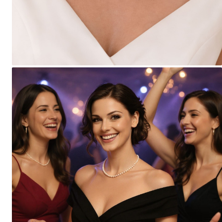
Seturi Perle cu Argint
Brățări cu Perle
Pandantive cu Perle
Brose cu Perle