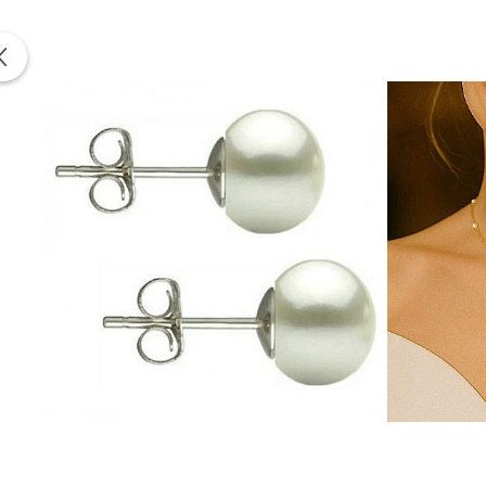
Include:
certificat de garanție și autenticitate
KASKADDA®
este un brand european de bijuterii premium,
metale prețioase certificate. Fiecare bijuterie cu perle est
Poartă acest
set cu perle negru-albăstrui și argint rod
Informatii despre structura interna a componentelor din
Pentru a asigura functionalitatea optima, durabilitatea si
Astfel, inchizatorile din aur si argint, tortitele cerceilor d
Aceasta metoda de fabricatie reprezinta un standard gl
durabilitatea produselor.
Prezenta acestor mici componen
influenteaza estetica, ci sunt indispensabile pentru a garant
Aceasta practica este necesara deoarece aurul si argintu
dure pentru a asigura durabilitatea si functionalitatea pe