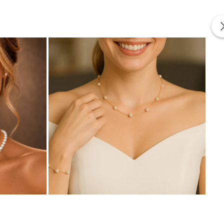
izate din perle naturale selectate manual, montate în
tă proveniența naturală a perlelor.
ul în același timp.
cate in conformitate cu standardele specifice industriei.
a lor elemente interne realizate din aliaje metalice comune.
 producatorii pentru a asigura functionalitatea si
bijuteriei. Aceste elemente nu sunt vizibile si nu
a mecanica ridicata trebuie realizate din materiale mai
te elemente auxiliare integrate in structura