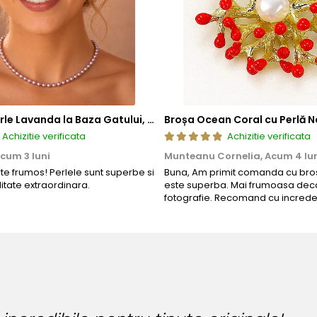
Colier cu Perle Lavanda la Baza Gatului, de 4-5 mm, Perle Rare, Calitate AAA+, Aur 14K | KASKADDA®
Broșa Ocean Coral cu Perlă N
Achizitie verificata
Achizitie verificata
cum 3 luni
Munteanu Cornelia,
Acum 4 lu
rte frumos! Perlele sunt superbe si
Buna, Am primit comanda cu bros
litate extraordinara.
este superba. Mai frumoasa deca
fotografie. Recomand cu increde