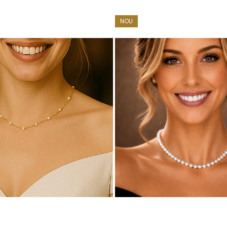
NOU
 cu marcă înregistrată în 27 de țări. Toate produsele sunt real
e însoțită de un certificat de garanție și autenticitate care ates
iat
când vrei să te simți puternică, subtilă și sigură pe tine – tot
 aur si argint utilizate in realizarea bijuteriilor
 siguranta bijuteriilor, anumite componente esentiale sunt fabri
in aur si argint si zalele duble din aur si argint includ in structur
obal in productia de bijuterii fine, fiind utilizata de toti
te interne nu afecteaza aspectul, calitatea sau autenticitatea 
a rezistenta si siguranta bijuteriei in utilizarea zilnica.
l sunt metale moi, iar componentele care necesita o rezistent
 termen lung. Datorita compozitiei metalurgice specifice, anumi