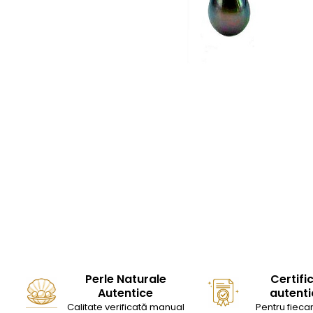
Seturi Perle cu Argint
Brățări cu Perle
Pandantive cu Perle
Brose cu Perle
Perle Naturale
Certifi
Autentice
autenti
Calitate verificată manual
Pentru fiecar