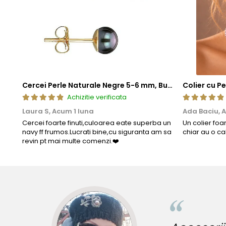
Cercei Perle Naturale Negre 5-6 mm, Buton AAA, Aur 14K (aur 585), Tip Șurub | KASKADDA®
Achizitie verificata
Laura S,
Acum 1 luna
Ada Baciu,
A
Cercei foarte finuti,culoarea eate superba un
Un colier foa
navy ff frumos.Lucrati bine,cu siguranta am sa
chiar au o ca
revin pt mai multe comenzi.❤️