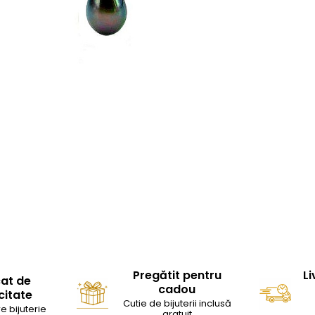
Pregătit pentru
Li
cat de
cadou
citate
Cutie de bijuterii inclusă
e bijuterie
gratuit