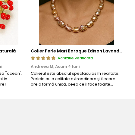
aturală
Colier Perle Mari Baroque Edison Lavandă, Calitatea AAA, Aur 14K | KASKADDA®
Achizitie verificata
ni
Andreea M,
Acum 4 luni
Mar
a ''ocean",
Colierul este absolut spectaculos în realitate.
Un c
t in
Perlele au o calitate extraodinara și fiecare
coma
re!
are o formă unică, ceea ce îl face foarte
comp
special. Nu seamănă cu nimic din ce am văzut
până acum. L-am purtat la un eveniment și am
primit multe ...