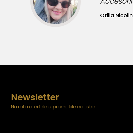
 pentru tinute originale!
Newsletter
Nu rata ofertele si promotiile noastre