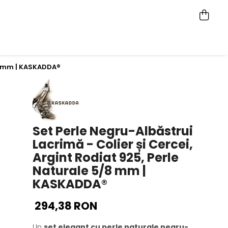
5/8 mm | KASKADDA®
Set Perle Negru-Albăstrui
Lacrimă - Colier și Cercei,
Argint Rodiat 925, Perle
Naturale 5/8 mm |
KASKADDA®
294,38 RON
Un
set elegant cu perle naturale negru-