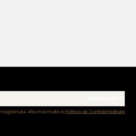
Bijuteria perfecta pentru z
Bianca Manea-Mocan
magazinului. Afla mai multe in
Politica de Confidentialitate