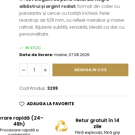
albăstrui și argint rodiat
, format din colier cu
pandantiv și cercei cu tortiță închisă. Perle
teardrop de 5/8 mm, cu reflexii metalice și mister
rafinat. Bijuterie subtilă, versatilă, ideală ca dar cu
personalitate.
IN STOC
Data de livrare:
maine, 07.08.2026
ADAUGA IN COS
Cod Produs:
3299
ADAUGA LA FAVORITE
vrare rapidă (24–
Retur gratuit în 14
48h)
zile
Procesare rapidă a
Fără explicații, fără griji
comenzilor