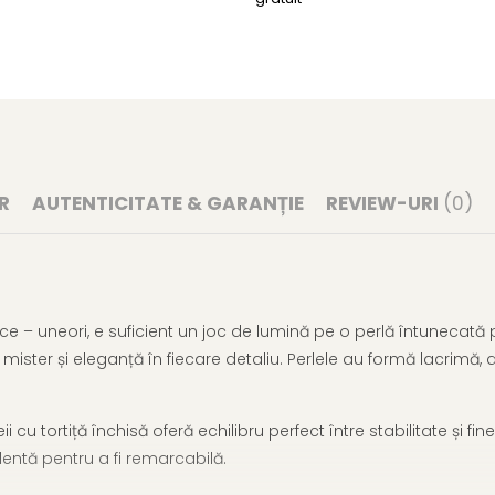
R
AUTENTICITATE & GARANȚIE
REVIEW-URI
(0)
e – uneori, e suficient un joc de lumină pe o perlă întunecată 
ister și eleganță în fiecare detaliu. Perlele au formă lacrimă,
cu tortiță închisă oferă echilibru perfect între stabilitate și fineț
dentă pentru a fi remarcabilă.