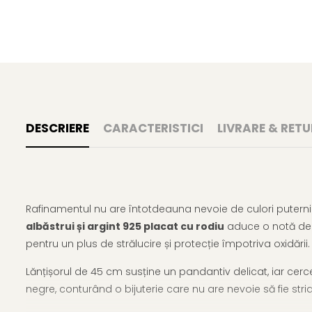
DESCRIERE
CARACTERISTICI
LIVRARE & RETU
Rafinamentul nu are întotdeauna nevoie de culori puternic
albăstrui și argint 925 placat cu rodiu
aduce o notă de m
pentru un plus de strălucire și protecție împotriva oxidării.
Lănțișorul de 45 cm susține un pandantiv delicat, iar cerceii 
negre, conturând o bijuterie care nu are nevoie să fie stri