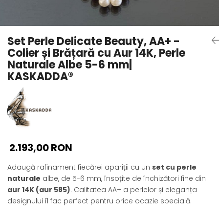
Seturi Perle cu Argint
Brățări cu Perle
Pandantive cu Perle
Set Perle Delicate Beauty, AA+ -
Brose cu Perle
Colier și Brățară cu Aur 14K, Perle
Naturale Albe 5-6 mm|
KASKADDA®
2.193,00 RON
Adaugă rafinament fiecărei apariții cu un
set cu perle
naturale
albe, de 5-6 mm, însoțite de închizători fine din
aur 14K (aur 585)
. Calitatea AA+ a perlelor și eleganța
designului îl fac perfect pentru orice ocazie specială.