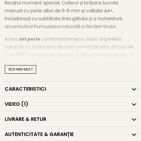
fiecărui moment special. Colierul și brățara, lucrate
manual cu perle albe de 5-6 mm și calitate AA+,
încadrează cu subtilitate linia gâtului și a încheieturii,
accentuând frumusețea naturală a fiecărei ținute.
Acest
set perle
combină farmecul clasic al perlelor
naturale cu strălucirea discretă a închizătorilor din aur 14K
(aur 585). Designul său versatil și rafinat îl recomandă ca
alegere ideală pentru zile festive, întâlniri elegante sau
VEZI MAI MULT
daruri memorabile. De asemenea, poate fi și o alegere
minunată ca
set de bijuterii cu perle pentru mirese
,
oferind o notă delicată și luminoasă look-ului de nuntă.
CARACTERISTICI
Prin simplitatea sa sofisticată, acest
set cu perle
VIDEO
(1)
naturale
devine o expresie sinceră a feminității și
rafinamentului. Fiecare perlă, aleasă manual, vorbește
LIVRARE & RETUR
despre autenticitate, frumusețe discretă și emoție pură.
Caracteristici tehnice:
AUTENTICITATE & GARANȚIE