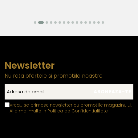
prinderea sigura a inchizatorilor si altor elemente ale
bijuteriilor, contin in structura lor un aliaj metalic comun,
special ales pentru a fi mai rezistent decat in mod
normal. Aceasta compozitie confera o durabilitate
sporita, reducand riscul de desfacere accidentala si
asigurand o fixare sigura si de lunga durata.
Aceasta metoda de fabricatie ofera un echilibru perfect intre
estetica, functionalitate si rezistenta, permitand bijuteriilor sa isi
Newsletter
pastreze frumusetea si valoarea in timp. Prin aplicarea acestor
tehnici standardizate la nivel global, fiecare piesa ramane nu
Nu rata ofertele si promotiile noastre
doar eleganta, ci si sigura si rezistenta la uzura zilnica. Astfel,
clientii se pot bucura de bijuterii rafinate, concepute pentru a
oferi atat placere estetica, cat si fiabilitate de lunga durata.
Vreau sa primesc newsletter cu promotiile magazinului.
Afla mai multe in
Politica de Confidentialitate