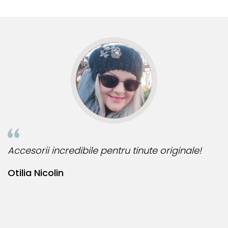
multe comenzi.❤️
d
R
Accesorii incredibile pentru tinute originale!
B
Otilia Nicolin
B