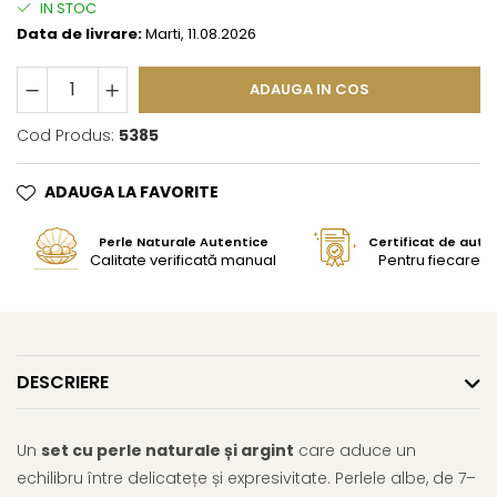
IN STOC
Data de livrare:
Marti, 11.08.2026
ADAUGA IN COS
Cod Produs:
5385
ADAUGA LA FAVORITE
Perle Naturale Autentice
Certificat de aute
Calitate verificată manual
Pentru fiecare bi
DESCRIERE
Un
set cu perle naturale și argint
care aduce un
echilibru între delicatețe și expresivitate. Perlele albe, de 7–