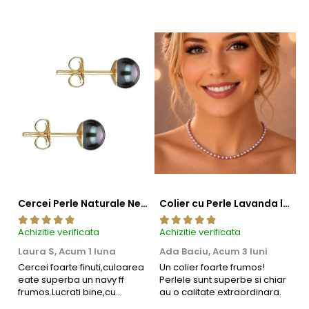
Cercei Perle Naturale Negre 5-6 mm, Buton AAA, Aur 14K (aur 585), Tip Șurub | KASKADDA®
Colier cu Perle Lavanda la Baza Gatului, de 4-5 mm, Perle Rare, Calitate AAA+, Aur 14K | KASKADDA®
Achizitie verificata
Achizitie verificata
Ac
Laura S,
Acum 1 luna
Ada Baciu,
Acum 3 luni
M
4
Cercei foarte finuti,culoarea
Un colier foarte frumos!
eate superba un navy ff
Perlele sunt superbe si chiar
B
frumos.Lucrati bine,cu
au o calitate extraordinara.
b
siguranta am sa revin pt mai
s