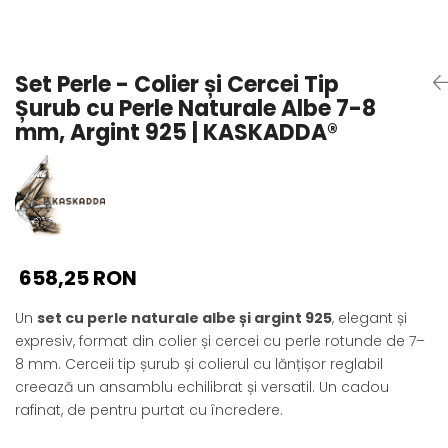
Seturi Perle cu Argint
Brățări cu Perle
Pandantive cu Perle
Set Perle - Colier și Cercei Tip
Brose cu Perle
Șurub cu Perle Naturale Albe 7-8
mm, Argint 925 | KASKADDA®
658,25 RON
Un
set cu perle naturale albe și argint 925
, elegant și
expresiv, format din colier și cercei cu perle rotunde de 7–
8 mm. Cerceii tip șurub și colierul cu lănțișor reglabil
creează un ansamblu echilibrat și versatil. Un cadou
rafinat, de pentru purtat cu încredere.