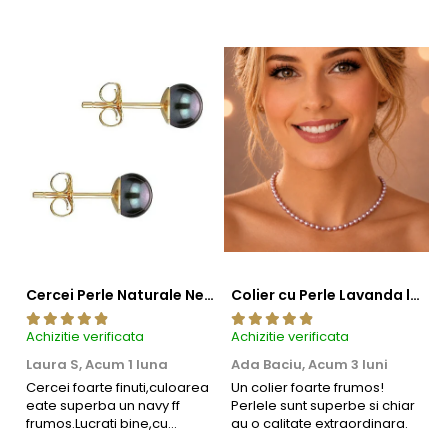
Cercei Perle Naturale Negre 5-6 mm, Buton AAA, Aur 14K (aur 585), Tip Șurub | KASKADDA®
Colier cu Perle Lavanda la Baza Gatului, de 4-5 mm, Perle Rare, Calitate AAA+, Aur 14K | KASKADDA®
Achizitie verificata
Achizitie verificata
Ac
Laura S,
Acum 1 luna
Ada Baciu,
Acum 3 luni
M
4
Cercei foarte finuti,culoarea
Un colier foarte frumos!
eate superba un navy ff
Perlele sunt superbe si chiar
B
frumos.Lucrati bine,cu
au o calitate extraordinara.
b
siguranta am sa revin pt mai
s