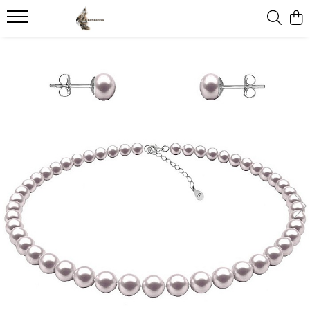
Bijuterii cu Perle Naturale
Colectii
Perle Rare
Cadouri
Bijuterii Pietre Semipretioase
Coliere cu Perle
Bijuterii Jad
Perle Tahitiene
Cadouri pentru Iubită
Bijuterii cu Ametist
Coliere Perle cu Aur
Cadouri cu Perle Naturale
Perle Edison
Idei de cadouri pentru femei – zi
Malachit
de naștere
Coliere Argint cu Perle
Coliere Perle Bărbați
Perle South Sea
Lapis Lazuli
Cadouri de Aniversare a
Coliere Perle la Baza Gâtului
Felicitari si cutii pictate manual
Perle Rare Japoneze Akoya
Onix
Căsătoriei
Coliere Perle Mici
Perla Surpriza
Aventurin
Cadouri pentru Mama
Coliere cu Perlă Naturală
Best Sellers
Carneol
Cercei cu Perle
Colectia Perle Baroque
Cuart
Cercei Aur cu Perle
Bijuterii Mireasa
Ochi de Tigru
Cercei Argint cu Perle
Cercei cu Perle Mari
Serafinit Piatra Ingerilor
Seturi cu Perle
Seturi Colier si Cercei Perle
Seturi Perle cu Aur