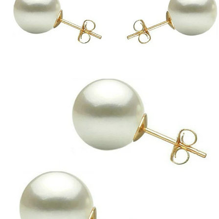
Seturi Perle cu Argint
Brățări cu Perle
Pandantive cu Perle
Brose cu Perle