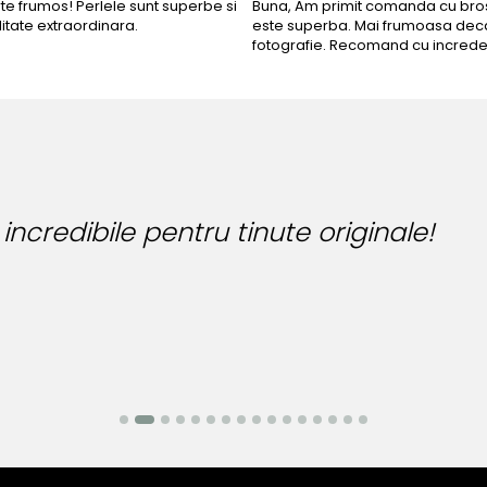
rte frumos! Perlele sunt superbe si
Buna, Am primit comanda cu bros
litate extraordinara.
este superba. Mai frumoasa deca
fotografie. Recomand cu increde
ile pentru tinute originale!