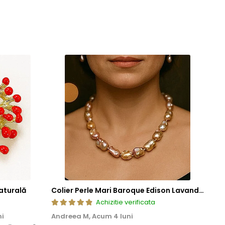
ze frumusetea si valoarea in timp. Prin aplicarea acestor tehnici
cura de bijuterii rafinate, concepute pentru a oferi atat placere
aturală
Colier Perle Mari Baroque Edison Lavandă, Calitatea AAA, Aur 14K | KASKADDA®
Achizitie verificata
ni
Andreea M,
Acum 4 luni
Mar