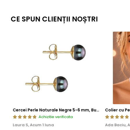
lunga durata.
Aceasta metoda de fabricatie ofera un echilibru perfect intre este
CE SPUN CLIENȚII NOȘTRI
standardizate la nivel global, fiecare piesa ramane nu doar elegant
estetica, cat si fiabilitate de lunga durata.
Cercei Perle Naturale Negre 5-6 mm, Buton AAA, Aur 14K (aur 585), Tip Șurub | KASKADDA®
Achizitie verificata
Laura S,
Acum 1 luna
Ada Baciu,
A