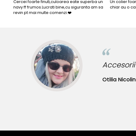
Cercei foarte finuti,culoarea eate superba un
Un colier foa
navy ff frumos.Lucrati bine,cu siguranta am sa
chiar au o ca
revin pt mai multe comenzi.❤️
Accesorii incredib
Otilia Nicolin