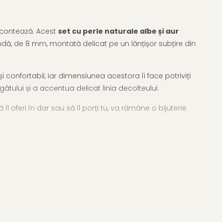
re contează. Acest
set cu perle naturale albe și aur
tundă, de 8 mm, montată delicat pe un lănțișor subțire din
i confortabil, iar dimensiunea acestora îi face potriviți
âtului și a accentua delicat linia decolteului.
îl oferi în dar sau să îl porți tu, va rămâne o bijuterie