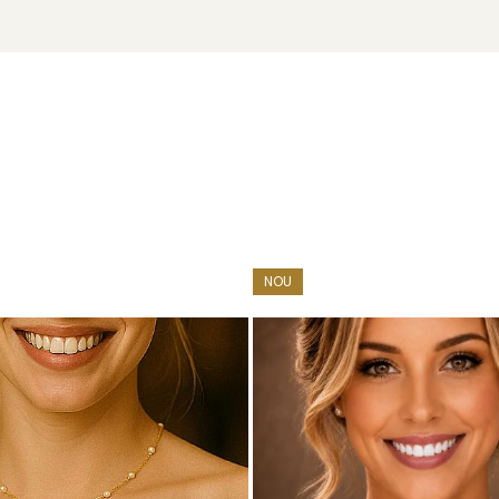
NOU
 cu marcă înregistrată în 27 de țări. Toate produsele sunt real
e însoțită de un certificat de garanție și autenticitate care ates
ori vrei să adaugi un accent sincer de eleganță – discret, auten