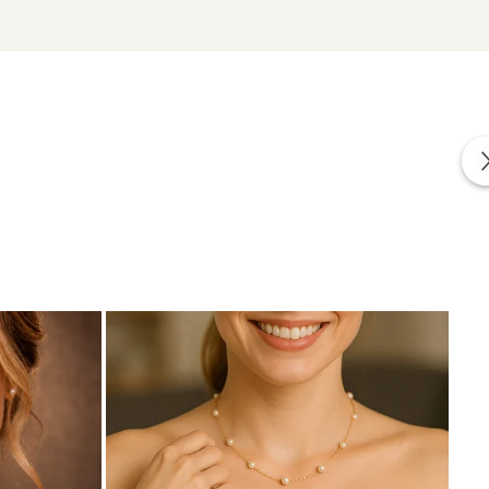
izate din perle naturale selectate manual, montate în
tă proveniența naturală a perlelor.
tic și mereu bine ales.