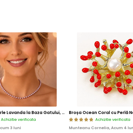
tica, functionalitate si rezistenta, permitand bijuteriilor sa isi pastre
a, ci si sigura si rezistenta la uzura zilnica. Astfel, clientii se pot bu
Colier cu Perle Lavanda la Baza Gatului, de 4-5 mm, Perle Rare, Calitate AAA+, Aur 14K | KASKADDA®
Broșa Ocean Coral cu Perlă N
Achizitie verificata
Achizitie verificata
cum 3 luni
Munteanu Cornelia,
Acum 4 lu