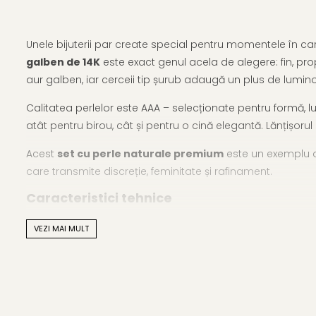
Unele bijuterii par create special pentru momentele în care 
galben de 14K
este exact genul acela de alegere: fin, prop
aur galben, iar cerceii tip șurub adaugă un plus de luminozi
Calitatea perlelor este AAA – selecționate pentru formă, luc
atât pentru birou, cât și pentru o cină elegantă. Lănțișoru
Acest
set cu perle naturale premium
este un exemplu de 
care transmite discreție, feminitate și rafinament.
Caracteristici tehnice
Material:
perle naturale, calitatea AAA și aur galben 14
VEZI MAI MULT
Mărimea perlei colier:
8 mm
Mărimea perlelor cercei:
8–8,5 mm
Forma perlelor:
rotundă