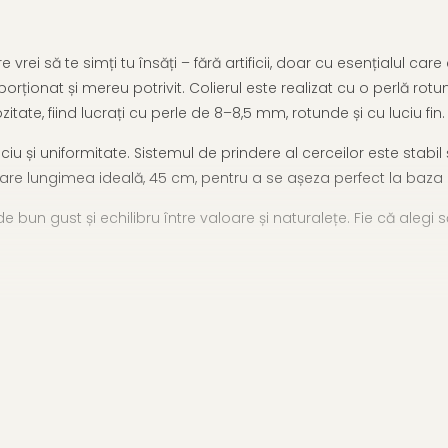
vrei să te simți tu însăți – fără artificii, doar cu esențialul ca
orționat și mereu potrivit. Colierul este realizat cu o perlă ro
tate, fiind lucrați cu perle de 8–8,5 mm, rotunde și cu luciu fin.
iu și uniformitate. Sistemul de prindere al cerceilor este stabil ș
l are lungimea ideală, 45 cm, pentru a se așeza perfect la baza g
bun gust și echilibru între valoare și naturalețe. Fie că alegi să 
K (aur 585)