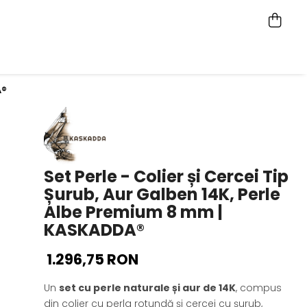
A®
Set Perle - Colier și Cercei Tip
Șurub, Aur Galben 14K, Perle
Albe Premium 8 mm |
KASKADDA®
1.296,75 RON
Un
set cu perle naturale și aur de 14K
, compus
din colier cu perla rotundă și cercei cu șurub,