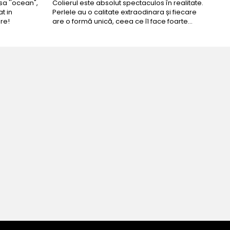
a ''ocean",
Colierul este absolut spectaculos în realitate.
Un c
t in
Perlele au o calitate extraodinara și fiecare
coma
re!
are o formă unică, ceea ce îl face foarte
comp
special. Nu seamănă cu nimic din ce am văzut
până acum. L-am purtat la un eveniment și am
primit multe ...