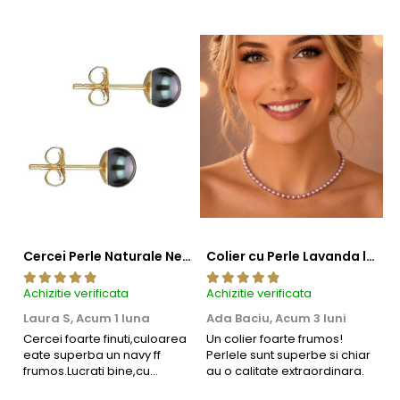
Cercei Perle Naturale Negre 5-6 mm, Buton AAA, Aur 14K (aur 585), Tip Șurub | KASKADDA®
Colier cu Perle Lavanda la Baza Gatului, de 4-5 mm, Perle Rare, Calitate AAA+, Aur 14K | KASKADDA®
KASKADDA
este un brand european de bijuterii premium,
Achizitie verificata
Achizitie verificata
Ac
cu marcă înregistrată în 27 de țări. Toate produsele sunt
Laura S,
Acum 1 luna
Ada Baciu,
Acum 3 luni
M
realizate din perle naturale selectate manual, montate în
4
Cercei foarte finuti,culoarea
Un colier foarte frumos!
eate superba un navy ff
Perlele sunt superbe si chiar
B
metale prețioase certificate. Fiecare bijuterie cu perle este
frumos.Lucrati bine,cu
au o calitate extraordinara.
b
însoțită de un certificat de garanție și autenticitate care
siguranta am sa revin pt mai
s