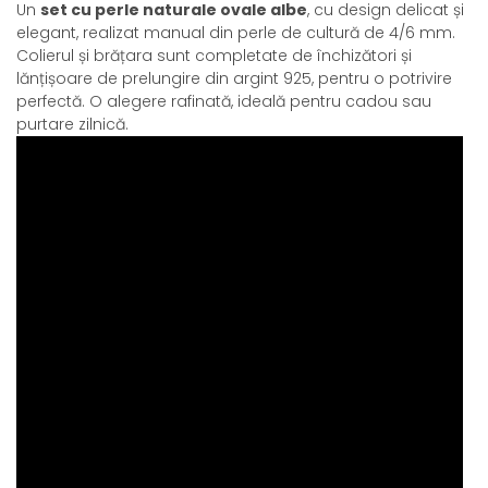
Un
set cu perle naturale ovale albe
, cu design delicat și
elegant, realizat manual din perle de cultură de 4/6 mm.
Colierul și brățara sunt completate de închizători și
lănțișoare de prelungire din argint 925, pentru o potrivire
perfectă. O alegere rafinată, ideală pentru cadou sau
purtare zilnică.