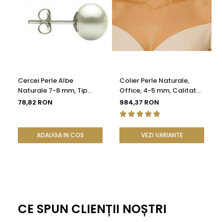
Cercei Perle Albe
Colier Perle Naturale,
Naturale 7-8 mm, Tip
Office, 4-5 mm, Calitate
Șurub, Argint 925 -
AAA, Aur 14K | KASKADDA®
78,82 RON
984,37 RON
Calitate AAA |
KASKADDA®
ADAUGA IN COS
VEZI VARIANTE
CE SPUN CLIENȚII NOȘTRI