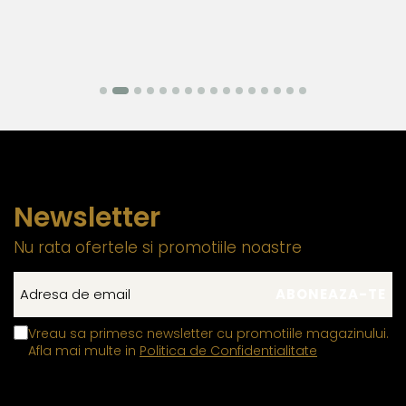
element previne uzura prematura si contribuie la
mentinerea unei fixari stabile.
Zalele duble din aur si argint
, utilizate pentru
prinderea sigura a inchizatorilor si altor elemente ale
bijuteriilor, contin in structura lor un aliaj metalic comun,
special ales pentru a fi mai rezistent decat in mod
normal. Aceasta compozitie confera o durabilitate
sporita, reducand riscul de desfacere accidentala si
asigurand o fixare sigura si de lunga durata.
Newsletter
Aceasta metoda de fabricatie ofera un echilibru perfect intre
estetica, functionalitate si rezistenta, permitand bijuteriilor sa isi
Nu rata ofertele si promotiile noastre
pastreze frumusetea si valoarea in timp. Prin aplicarea acestor
tehnici standardizate la nivel global, fiecare piesa ramane nu
doar eleganta, ci si sigura si rezistenta la uzura zilnica. Astfel,
Vreau sa primesc newsletter cu promotiile magazinului.
clientii se pot bucura de bijuterii rafinate, concepute pentru a
Afla mai multe in
Politica de Confidentialitate
oferi atat placere estetica, cat si fiabilitate de lunga durata.