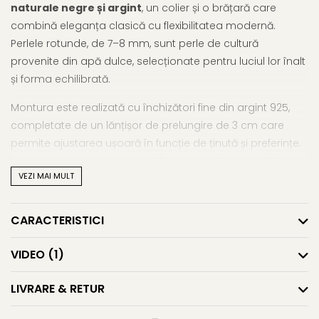
naturale negre și argint
, un colier și o brățară care
combină eleganța clasică cu flexibilitatea modernă.
Perlele rotunde, de 7–8 mm, sunt perle de cultură
provenite din apă dulce, selecționate pentru luciul lor înalt
și forma echilibrată.
Montura este realizată cu închizători fine din argint 925,
completate de un lănțișor de prelungire de 3 cm care
permite ajustarea ușoară în funcție de ținută și preferințe.
Lungimea colierului este de 43 cm, iar brățara are 18 cm –
VEZI MAI MULT
dimensiuni echilibrate, adaptabile și elegante.
Acest
set cu perle naturale
este alegerea ideală pentru
CARACTERISTICI
femeile care apreciază bijuteriile cu valoare naturală, dar
și cu confort în purtare. Versatil și discret, setul însoțește
VIDEO
(1)
perfect ținutele office, momentele speciale sau pur și
simplu zilele în care vrei să adaugi o notă personală de
LIVRARE & RETUR
eleganță.