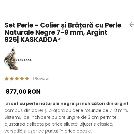
Seturi Perle cu Argint
Brățări cu Perle
Pandantive cu Perle
Set Perle - Colier și Brățară cu Perle
Brose cu Perle
Naturale Negre 7-8 mm, Argint
925| KASKADDA®
1 Review
877,00 RON
Un
set cu perle naturale negre și închizători din argint
,
compus din colier și brățară cu perle rotunde de 7–8 mm.
Sistemul de închidere cu prelungire de 3 cm permite
ajustarea delicată pe orice siluetă. Bijuterie clasică,
versatilă și ușor de purtat în orice ocazie.