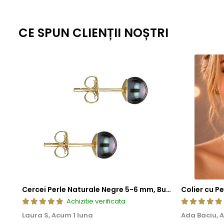
estetica, cat si fiabilitate de lunga durata.
CE SPUN CLIENȚII NOȘTRI
Cercei Perle Naturale Negre 5-6 mm, Buton AAA, Aur 14K (aur 585), Tip Șurub | KASKADDA®
Achizitie verificata
Laura S,
Acum 1 luna
Ada Baciu,
A