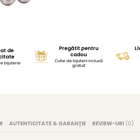
Pregătit pentru
Li
cat de
cadou
citate
Cutie de bijuterii inclusă
e bijuterie
gratuit
R
AUTENTICITATE & GARANȚIE
REVIEW-URI
(0)