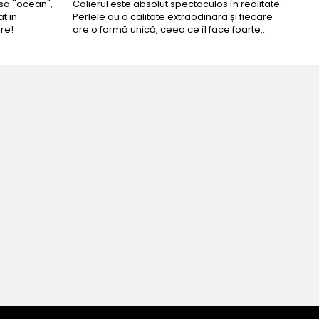
a ''ocean",
Colierul este absolut spectaculos în realitate.
Un c
t in
Perlele au o calitate extraodinara și fiecare
coma
re!
are o formă unică, ceea ce îl face foarte
comp
special. Nu seamănă cu nimic din ce am văzut
până acum. L-am purtat la un eveniment și am
primit multe ...