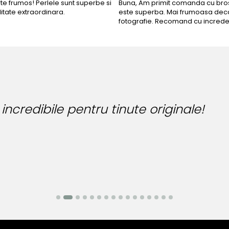
rte frumos! Perlele sunt superbe si
Buna, Am primit comanda cu bros
litate extraordinara.
este superba. Mai frumoasa deca
fotografie. Recomand cu increde
 incredibile pentru tinute originale!