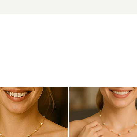
 cu marcă înregistrată în 27 de țări. Toate produsele sunt real
e însoțită de un certificat de garanție și autenticitate care ates
 bijuterie care îmbină subtil prezența vizuală cu rafinamentul cl
 aur si argint utilizate in realizarea bijuteriilor
 siguranta bijuteriilor, anumite componente esentiale sunt fabri
in aur si argint si zalele duble din aur si argint includ in structur