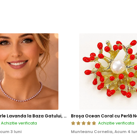
Colier cu Perle Lavanda la Baza Gatului, de 4-5 mm, Perle Rare, Calitate AAA+, Aur 14K | KASKADDA®
Broșa Ocean Coral cu Perlă N
Achizitie verificata
Achizitie verificata
cum 3 luni
Munteanu Cornelia,
Acum 4 lu