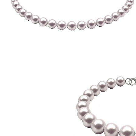
Seturi Perle cu Argint
Brățări cu Perle
Pandantive cu Perle
Brose cu Perle