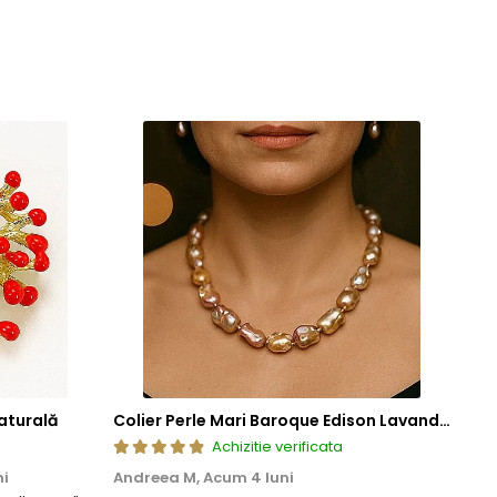
aturală
Colier Perle Mari Baroque Edison Lavandă, Calitatea AAA, Aur 14K | KASKADDA®
Achizitie verificata
ni
Andreea M,
Acum 4 luni
Mar