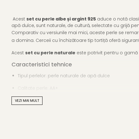
Acest
set cu perle albe și argint 925
aduce o notă clasică
apă dulce, sunt naturale, de cultură, selectate cu grijă pentr
Comparativ cu versiunile mai mici, aceste perle se remarcă
a domina. Cerceii cu închizătoare tip tortiță oferă siguran
Acest
set cu perle naturale
este potrivit pentru o gamă va
Caracteristici tehnice
Tipul perlelor: perle naturale de apă dulce
Calitate perle: AA+
Dimensiune perle: 7–8 mm
VEZI MAI MULT
Forma perlelor: rotundă
Lustrul perlelor: de calitate înaltă
Material colier și brățară: perle naturale, argint 925