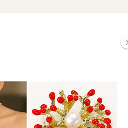
NO
izate din perle naturale selectate manual, montate în
tă proveniența naturală a perlelor.
asic.
cate in conformitate cu standardele specifice industriei.
a lor elemente interne realizate din aliaje metalice comune.