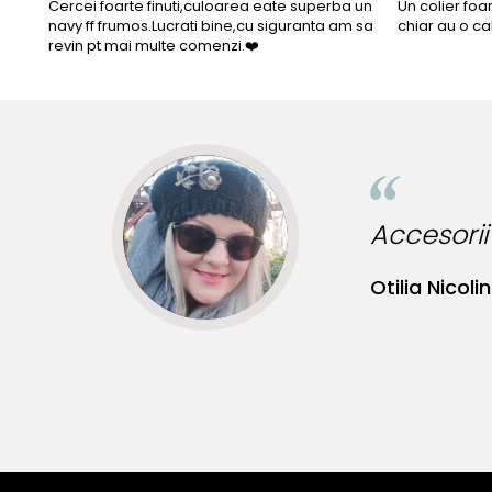
Cercei foarte finuti,culoarea eate superba un
Un colier foa
navy ff frumos.Lucrati bine,cu siguranta am sa
chiar au o ca
revin pt mai multe comenzi.❤️
Accesorii
Otilia Nicolin