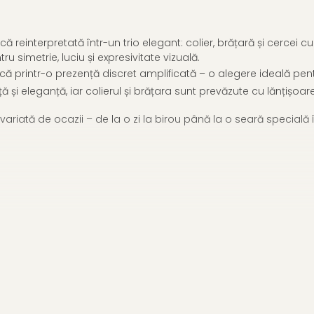
 reinterpretată într-un trio elegant: colier, brățară și cercei c
u simetrie, luciu și expresivitate vizuală.
 printr-o prezență discret amplificată – o alegere ideală pentru 
ță și eleganță, iar colierul și brățara sunt prevăzute cu lănțișoa
riată de ocazii – de la o zi la birou până la o seară specială în c