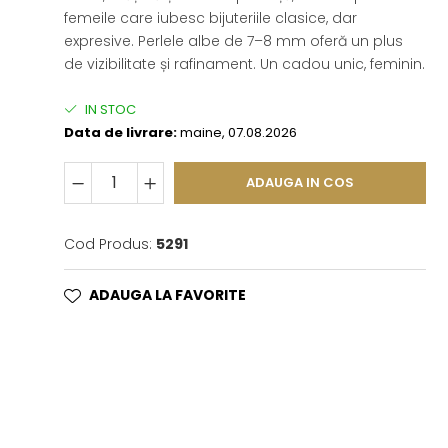
femeile care iubesc bijuteriile clasice, dar
expresive. Perlele albe de 7–8 mm oferă un plus
de vizibilitate și rafinament. Un cadou unic, feminin.
IN STOC
Data de livrare:
maine, 07.08.2026
ADAUGA IN COS
Cod Produs:
5291
ADAUGA LA FAVORITE