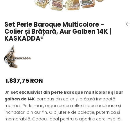
Seturi Perle cu Argint
Brățări cu Perle
Pandantive cu Perle
Set Perle Baroque Multicolore -
Brose cu Perle
Colier și Brățară, Aur Galben 14K |
KASKADDA®
1.837,75 RON
Un
set exclusivist din perle Baroque multicolore și aur
galben de 14K
, compus din colier și brățară înnodată
manual. Perle mari, organice, cu reflexii spectaculoase și
închizători din aur fin. O bijuterie de colecție, puternică și
memorabilă. Cadoul ideal pentru o apariție care inspiră.