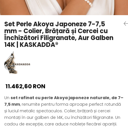
Seturi Perle cu Argint
Brățări cu Perle
Pandantive cu Perle
Set Perle Akoya Japoneze 7-7,5
Brose cu Perle
mm - Colier, Brățară și Cercei cu
Închizători Filigranate, Aur Galben
14K | KASKADDA®
11.462,60 RON
Un
set rafinat cu perle Akoya japoneze naturale, de 7–
7,5 mm
, renumite pentru forma aproape perfect rotundă
și luciul metalic spectaculos. Colier, brățară și cercei
montați în aur galben de 14K, cu închizători filigranate. Un
cadou de excepție, care aduce noblețe fiecărei apariții.