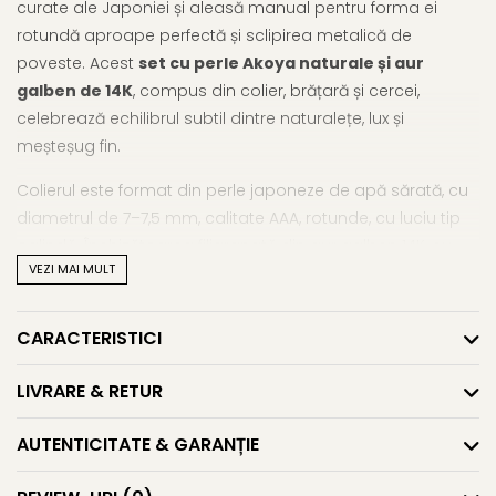
curate ale Japoniei și aleasă manual pentru forma ei
rotundă aproape perfectă și sclipirea metalică de
poveste. Acest
set cu perle Akoya naturale și aur
galben de 14K
, compus din colier, brățară și cercei,
celebrează echilibrul subtil dintre naturalețe, lux și
meșteșug fin.
Colierul este format din perle japoneze de apă sărată, cu
diametrul de 7–7,5 mm, calitate AAA, rotunde, cu luciu tip
oglindă. Închizătoarea filigranată din aur galben 14K, cu
VEZI MAI MULT
detalii delicate, adaugă un accent artizanal aparte și
include sistem de închidere dublu pentru siguranță.
Brățara urmează aceeași linie de rafinament, potrivită
CARACTERISTICI
pentru o purtare comodă și distinsă. Cerceii, montați pe
tortițe închise din aur galben de 14K, completează setul cu
LIVRARE & RETUR
eleganță clasică.
AUTENTICITATE & GARANȚIE
Acest
set cu perle Akoya japoneze și închizători
filigranate din aur 14K
este ideal pentru femeia care