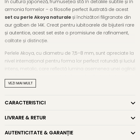
În cultura japoneză, frumusețea stă în detaliile subtile și în
armonia formelor – o filosofie perfect ilustrată de acest
set cu perle Akoya naturale
și închizători filigranate din
aur galben de 14K. Creat pentru iubitoarele de bijuterii rare
și autentice, acest set este o promisiune de rafinament,
calitate și distincție.
Perlele Akoya, cu diametru de 7,5–8 mm, sunt apreciate la
nivel internațional pentru forma lor perfect rotundă și luciul
intens, metalic, care reflectă lumina asemenea unei oglinzi
fine. Sunt perle rare, recoltate în apele sărate ale Japoniei,
VEZI MAI MULT
selecționate cu grijă pentru simetrie și eleganță vizuală.
Colierul și brățara sunt înnodate manual, iar fiecare piesă
CARACTERISTICI
este finisată cu o închizătoare filigranată din aur galben
14K – un detaliu delicat, cu dublu sistem de închidere
LIVRARE & RETUR
pentru siguranță. Cerceii, cu tortiță închisă, continuă linia
clasică, oferind stabilitate și echilibru optic.
AUTENTICITATE & GARANȚIE