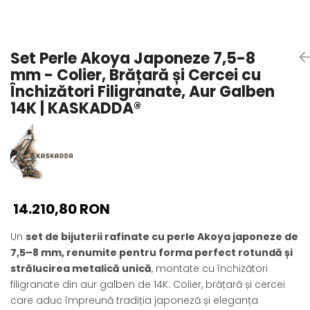
Seturi Perle cu Argint
Brățări cu Perle
Pandantive cu Perle
Set Perle Akoya Japoneze 7,5-8
Brose cu Perle
mm - Colier, Brățară și Cercei cu
Închizători Filigranate, Aur Galben
14K | KASKADDA®
14.210,80 RON
Un
set de bijuterii rafinate cu perle Akoya japoneze de
7,5–8 mm, renumite pentru forma perfect rotundă și
strălucirea metalică unică
, montate cu închizători
filigranate din aur galben de 14K. Colier, brățară și cercei
care aduc împreună tradiția japoneză și eleganța