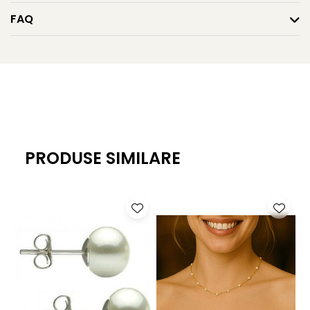
Caracteristici tehnice
FAQ
Tipul perlelor: Akoya japoneze, perle naturale de apă
sărată
Material: perle naturale, calitate AAA, și aur galben 14K
(aur 585)
Mărime perle: 5,5–6 mm
Forma perlelor: perfect rotundă
PRODUSE SIMILARE
Lustrul perlelor: intens, metalic, tip oglindă
Suprafață: lucioasă, cu imperfecțiuni aproape
imperceptibile
Lungime colier: 45 cm
Lungime brățară: 18 cm
Închizători: sferice, aur galben 14K, 6 mm, cu dublă