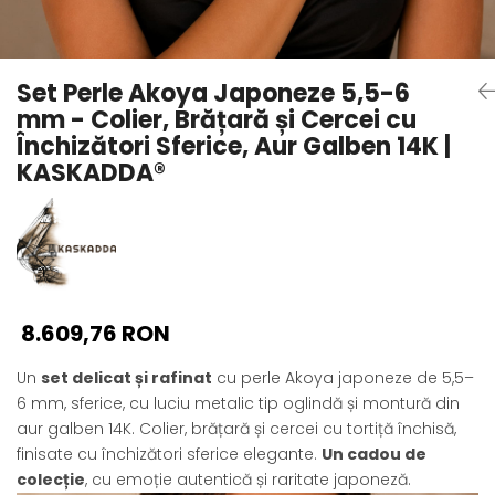
Seturi Perle cu Argint
Brățări cu Perle
Pandantive cu Perle
Set Perle Akoya Japoneze 5,5-6
Brose cu Perle
mm - Colier, Brățară și Cercei cu
Închizători Sferice, Aur Galben 14K |
KASKADDA®
8.609,76 RON
Un
set delicat și rafinat
cu perle Akoya japoneze de 5,5–
6 mm, sferice, cu luciu metalic tip oglindă și montură din
aur galben 14K. Colier, brățară și cercei cu tortiță închisă,
finisate cu închizători sferice elegante.
Un cadou de
colecție
, cu emoție autentică și raritate japoneză.