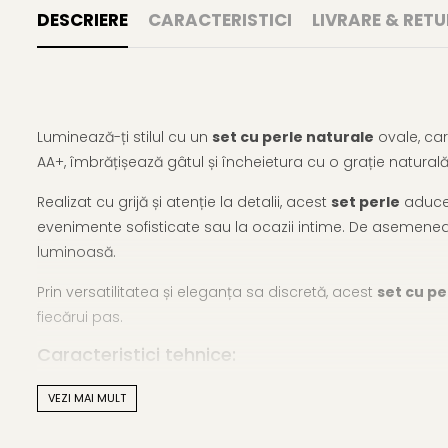
DESCRIERE
CARACTERISTICI
LIVRARE & RETU
Luminează-ți stilul cu un
set cu perle naturale
ovale, car
AA+, îmbrățișează gâtul și încheietura cu o grație natural
Realizat cu grijă și atenție la detalii, acest
set perle
aduce 
evenimente sofisticate sau la ocazii intime. De asemenea,
luminoasă.
Prin versatilitatea și eleganța sa discretă, acest
set cu pe
fiecărui pas.
Caracteristici tehnice:
Tipul perlelor: Perle naturale de cultură de apă dulce
VEZI MAI MULT
Material: Perle naturale de cultură de apă dulce și aur 