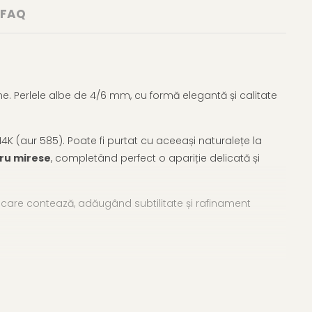
FAQ
e. Perlele albe de 4/6 mm, cu formă elegantă și calitate
4K (aur 585). Poate fi purtat cu aceeași naturalețe la
tru mirese
, completând perfect o apariție delicată și
re contează, adăugând subtilitate și rafinament