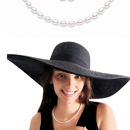
Seturi Perle cu Argint
Brățări cu Perle
Pandantive cu Perle
Brose cu Perle