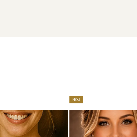
NOU
rezent în 27 de țări. Produsele noastre sunt realizate exclusiv
rie cu perle este livrată împreună cu un certificat de garanție și
, creat pentru a îmbrățișa fiecare clipă specială cu eleganță au