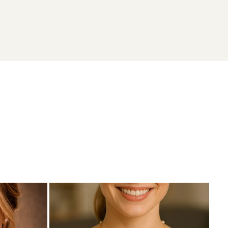
 din perle naturale de cultură selectate manual, montate
 autenticitate.
tentică.