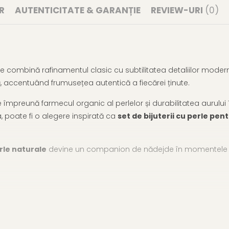
R
AUTENTICITATE & GARANȚIE
REVIEW-URI
(0)
e combină rafinamentul clasic cu subtilitatea detaliilor modern
ă, accentuând frumusețea autentică a fiecărei ținute.
împreună farmecul organic al perlelor și durabilitatea aurului 1
 poate fi o alegere inspirată ca
set de bijuterii cu perle pen
rle naturale
devine un companion de nădejde în momentele ca
14K (aur 585)