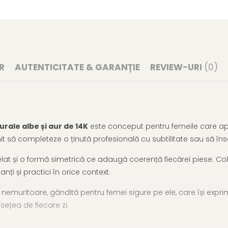
R
AUTENTICITATE & GARANȚIE
REVIEW-URI
(0)
urale albe și aur de 14K
este conceput pentru femeile care aprec
enit să completeze o ținută profesională cu subtilitate sau să 
felat și o formă simetrică ce adaugă coerență fiecărei piese. Co
nți și practici în orice context.
nemuritoare, gândită pentru femei sigure pe ele, care își exprimă
sețea de fiecare zi.