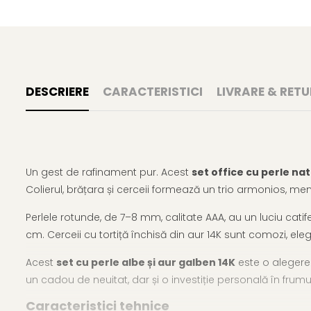
DESCRIERE
CARACTERISTICI
LIVRARE & RETU
Un gest de rafinament pur. Acest
set office cu perle nat
Colierul, brățara și cerceii formează un trio armonios, m
Perlele rotunde, de 7–8 mm, calitate AAA, au un luciu cati
cm. Cerceii cu tortiță închisă din aur 14K sunt comozi, elega
Acest
set cu perle albe și aur galben 14K
este o alegere 
un cadou de neuitat, dar și o investiție personală în frumu
Caracteristici tehnice