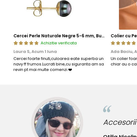
Cercei Perle Naturale Negre 5-6 mm, Buton AAA, Aur 14K (aur 585), Tip Șurub | KASKADDA®
Achizitie verificata
Laura S,
Acum 1 luna
Ada Baciu,
A
Cercei foarte finuti,culoarea eate superba un
Un colier foa
navy ff frumos.Lucrati bine,cu siguranta am sa
chiar au o ca
revin pt mai multe comenzi.❤️
Accesorii incredibile pentru t
Otilia Nicolin