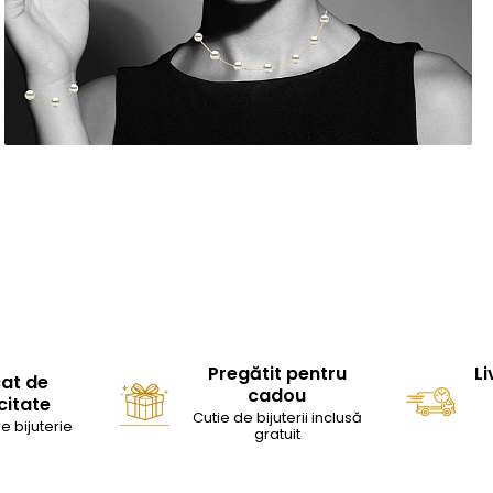
Pregătit pentru
Li
cat de
cadou
citate
Cutie de bijuterii inclusă
e bijuterie
gratuit