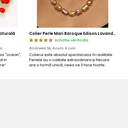
aturală
Colier Perle Mari Baroque Edison Lavandă, Calitatea AAA, Aur 14K | KASKADDA®
Achizitie verificata
ni
Andreea M,
Acum 4 luni
Mar
a ''ocean",
Colierul este absolut spectaculos în realitate.
Un c
t in
Perlele au o calitate extraodinara și fiecare
coma
re!
are o formă unică, ceea ce îl face foarte
comp
special. Nu seamănă cu nimic din ce am văzut
până acum. L-am purtat la un eveniment și am
primit multe ...