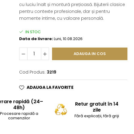
cu luciu înalt și montură prețioasă. Bijuterii clasice
pentru contexte profesionale, dar și pentru
momente intime, cu valoare personală.
IN STOC
Data de livrare:
Luni, 10.08.2026
ADAUGA IN COS
Cod Produs:
3219
ADAUGA LA FAVORITE
vrare rapidă (24–
Retur gratuit în 14
48h)
zile
Procesare rapidă a
Fără explicații, fără griji
comenzilor