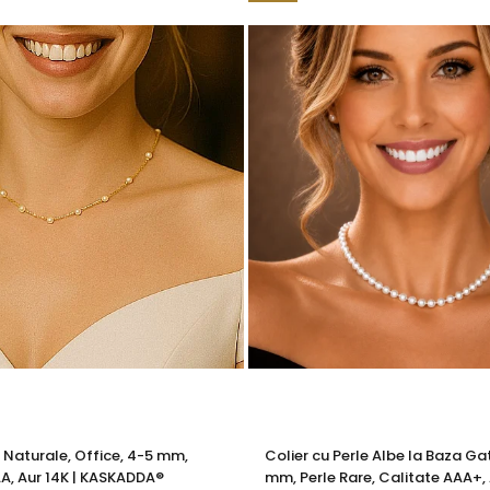
 cu marcă înregistrată în 27 de țări. Toate produsele sunt real
e însoțită de un certificat de garanție și autenticitate care ates
e albe
ca pe o extensie a propriei eleganțe – clară, calmă, fără 
 aur si argint utilizate in realizarea bijuteriilor
 siguranta bijuteriilor, anumite componente esentiale sunt fabri
in aur si argint si zalele duble din aur si argint includ in structur
obal in productia de bijuterii fine, fiind utilizata de toti
te interne nu afecteaza aspectul, calitatea sau autenticitatea 
a rezistenta si siguranta bijuteriei in utilizarea zilnica.
l sunt metale moi, iar componentele care necesita o rezistent
e Naturale, Office, 4-5 mm,
Colier cu Perle Albe la Baza Gat
 termen lung. Datorita compozitiei metalurgice specifice, anumi
A, Aur 14K | KASKADDA®
mm, Perle Rare, Calitate AAA+, 