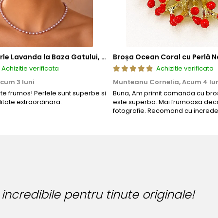
Colier cu Perle Lavanda la Baza Gatului, de 4-5 mm, Perle Rare, Calitate AAA+, Aur 14K | KASKADDA®
Broșa Ocean Coral cu Perlă N
Achizitie verificata
Achizitie verificata
cum 3 luni
Munteanu Cornelia,
Acum 4 lu
rte frumos! Perlele sunt superbe si
Buna, Am primit comanda cu bros
litate extraordinara.
este superba. Mai frumoasa deca
fotografie. Recomand cu increde
inute originale!