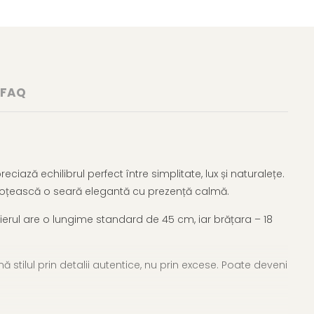
FAQ
iază echilibrul perfect între simplitate, lux și naturalețe.
însoțească o seară elegantă cu prezență calmă.
lierul are o lungime standard de 45 cm, iar brățara – 18
 stilul prin detalii autentice, nu prin excese. Poate deveni