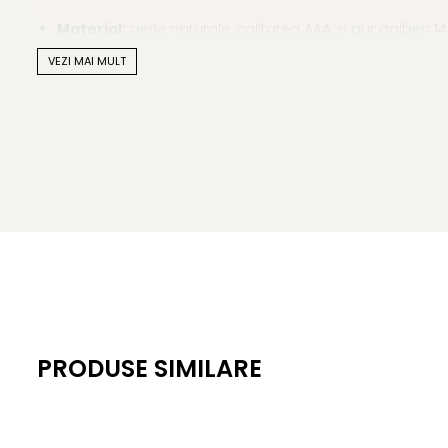
Material:
perle naturale, calitatea AAA, și aur galben 1
VEZI MAI MULT
Mărimea perlelor:
7–8 mm
Forma perlelor:
rotundă
Lustrul perlelor:
de calitate înaltă
Culoare:
alb natural
Tipul perlelor:
perle de apă dulce
Suprafață:
lucioasă, cu imperfecțiuni aproape imperc
Lănțișor colier:
aur galben 14K, lungime 45 cm
Brățară:
aur galben 14K, lungime 18 cm
PRODUSE SIMILARE
Montură cercei:
aur galben 14K, tortiță închisă
Greutate totală:
aprox. 13,70 g