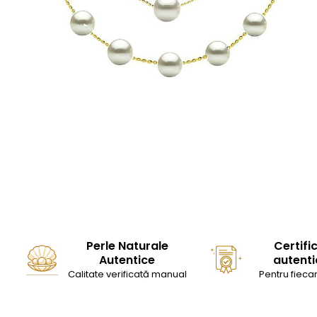
Seturi Perle cu Argint
Brățări cu Perle
Pandantive cu Perle
Brose cu Perle
Perle Naturale
Certifi
Autentice
autenti
Calitate verificată manual
Pentru fiecar