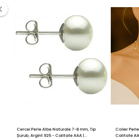
Include:
certificat de garanție și autenticitate
KASKADDA®
este un brand european de bijuterii premium,
metale prețioase certificate. Fiecare bijuterie cu perle est
Poartă acest
set office din aur galben și perle natural
Informatii despre structura interna a componentelor din
Pentru a asigura functionalitatea optima, durabilitatea si
Astfel, inchizatorile din aur si argint, tortitele cerceilor d
Aceasta metoda de fabricatie reprezinta un standard gl
durabilitatea produselor.
Prezenta acestor mici componen
influenteaza estetica, ci sunt indispensabile pentru a garant
Aceasta practica este necesara deoarece aurul si argintu
Cercei Perle Albe Naturale 7-8 mm, Tip
Colier Perl
dure pentru a asigura durabilitatea si functionalitatea pe
Șurub, Argint 925 - Calitate AAA |
Calitate AA