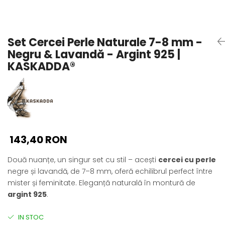
Seturi Perle cu Argint
Brățări cu Perle
Pandantive cu Perle
Set Cercei Perle Naturale 7-8 mm -
Brose cu Perle
Negru & Lavandă - Argint 925 |
KASKADDA®
143,40 RON
Două nuanțe, un singur set cu stil – acești
cercei cu perle
negre și lavandă, de 7–8 mm, oferă echilibrul perfect între
mister și feminitate. Eleganță naturală în montură de
argint 925
.
IN STOC