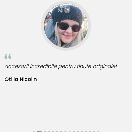
Accesorii incredibile pentru tinute originale!
B
Otilia Nicolin
B