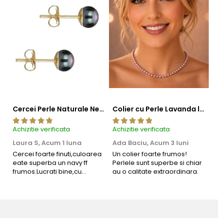
Acești cercei pot fi piesa care atrage toate privirile. Dar
pentru un look desăvârșit, îți recomandăm
colierele cu
perle
și
brățările cu perle
asortate din colecțiile noastre.
Cercei Perle Naturale Negre 5-6 mm, Buton AAA, Aur 14K (aur 585), Tip Șurub | KASKADDA®
Colier cu Perle Lavanda la Baza Gatului, de 4-5 mm, Perle Rare, Calitate AAA+, Aur 14K | KASKADDA®
Achizitie verificata
Achizitie verificata
Ac
Laura S,
Acum 1 luna
Ada Baciu,
Acum 3 luni
M
4
Cercei foarte finuti,culoarea
Un colier foarte frumos!
eate superba un navy ff
Perlele sunt superbe si chiar
B
frumos.Lucrati bine,cu
au o calitate extraordinara.
b
siguranta am sa revin pt mai
s
multe comenzi.❤️
d
R