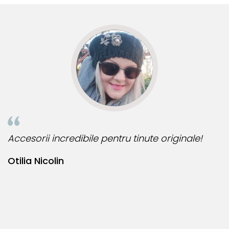
R
Accesorii incredibile pentru tinute originale!
B
Otilia Nicolin
B