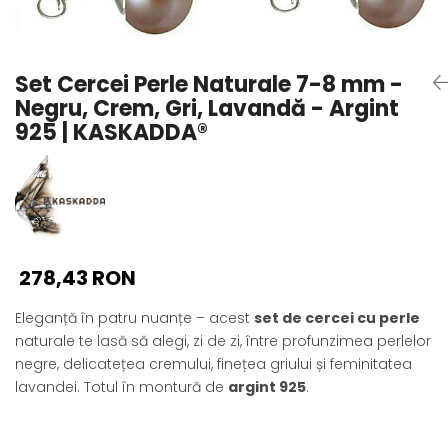
Seturi Perle cu Argint
Brățări cu Perle
Pandantive cu Perle
Set Cercei Perle Naturale 7-8 mm -
Brose cu Perle
Negru, Crem, Gri, Lavandă - Argint
925 | KASKADDA®
278,43 RON
Eleganță în patru nuanțe – acest
set de cercei cu perle
naturale te lasă să alegi, zi de zi, între profunzimea perlelor
negre, delicatețea cremului, finețea griului și feminitatea
lavandei. Totul în montură de
argint 925
.