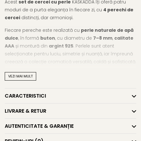
Acest
set de cercei cu perle
KASKADDA îți oferă patru
moduri de a purta eleganța în fiecare zi, cu
4 perechi de
cercei
distincți, dar armonioși.
Fiecare pereche este realizată cu
perle naturale de apă
dulce
, în formă
buton
, cu diametru de
7–8 mm
,
calitate
AAA
și montură din
argint 925
. Perlele sunt atent
selecționate pentru luciu, simetrie și nuanță, iar împreună
creează o colecție cromatică versatilă, caldă și sofisticată.
Setul conține:
VEZI MAI MULT
• 1 pereche
cercei cu perle
negre – misterioși și profunzi
• 1 pereche
cercei cu perle
crem – calzi și subtili
CARACTERISTICI
• 1 pereche
cercei cu perle
gri – moderni și rafinați
• 1 pereche
cercei cu perle
lavandă – poetici și delicat
LIVRARE & RETUR
feminini
AUTENTICITATE & GARANȚIE
Fiecare nuanță are personalitatea ei, iar acest set te
însoțește perfect de la birou la evenimente speciale, de la