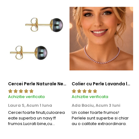
farmecul.
Cercei Perle Naturale Negre 5-6 mm, Buton AAA, Aur 14K (aur 585), Tip Șurub | KASKADDA®
Colier cu Perle Lavanda la Baza Gatului, de 4-5 mm, Perle Rare, Calitate AAA+, Aur 14K | KASKADDA®
Achizitie verificata
Achizitie verificata
Ac
Laura S,
Acum 1 luna
Ada Baciu,
Acum 3 luni
M
4
Cercei foarte finuti,culoarea
Un colier foarte frumos!
eate superba un navy ff
Perlele sunt superbe si chiar
B
frumos.Lucrati bine,cu
au o calitate extraordinara.
b
siguranta am sa revin pt mai
s
multe comenzi.❤️
d