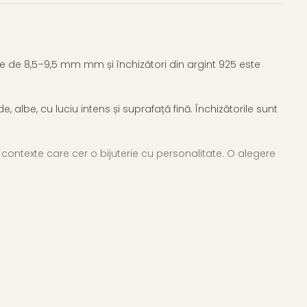
e de 8,5–9,5 mm mm și închizători din argint 925 este
albe, cu luciu intens și suprafață fină. Închizătorile sunt
u contexte care cer o bijuterie cu personalitate. O alegere