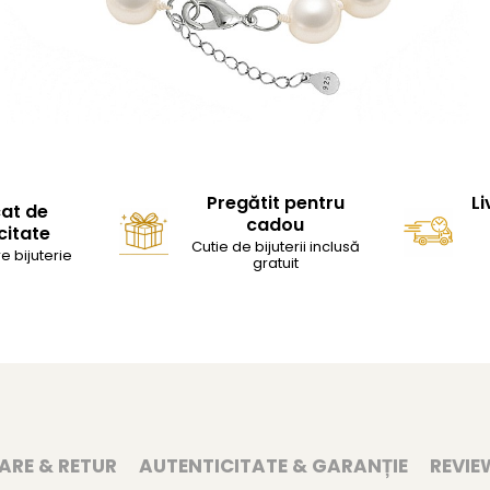
Pregătit pentru
Li
cat de
cadou
citate
Cutie de bijuterii inclusă
e bijuterie
gratuit
RARE & RETUR
AUTENTICITATE & GARANȚIE
REVIE