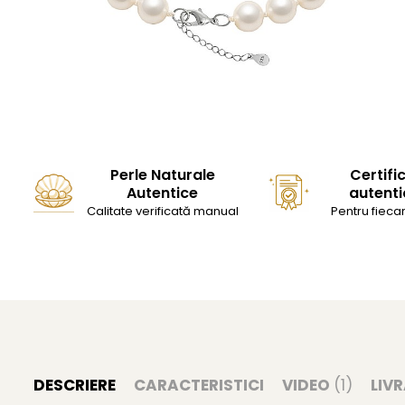
Perle Naturale
Certifi
Autentice
autenti
Calitate verificată manual
Pentru fiecar
DESCRIERE
CARACTERISTICI
VIDEO
(1)
LIV