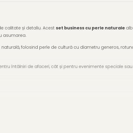
 calitate și detaliu. Acest
set business cu perle naturale
alb
cu asumarea.
aturală, folosind perle de cultură cu diametru generos, rotunde, 
entru întâlniri de afaceri, cât și pentru evenimente speciale sa