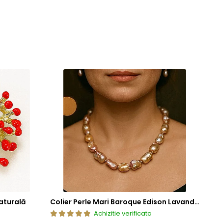
or un mic arc sau o tija metalica realizata dintr-un aliaj
atura si contribuie la mentinerea unei fixari stabile.
n in structura lor un aliaj metalic comun, special ales
desfacere accidentala si asigurand o fixare sigura si de
ze frumusetea si valoarea in timp. Prin aplicarea acestor tehnici
cura de bijuterii rafinate, concepute pentru a oferi atat placere
aturală
Colier Perle Mari Baroque Edison Lavandă, Calitatea AAA, Aur 14K | KASKADDA®
Achizitie verificata