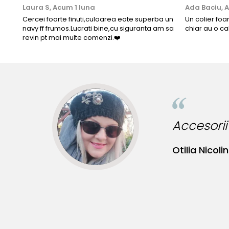
Laura S,
Acum 1 luna
Ada Baciu,
A
Cercei foarte finuti,culoarea eate superba un
Un colier foa
navy ff frumos.Lucrati bine,cu siguranta am sa
chiar au o ca
revin pt mai multe comenzi.❤️
Accesorii incre
Otilia Nicolin