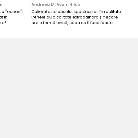
ni
Andreea M,
Acum 4 luni
Mar
a ''ocean",
Colierul este absolut spectaculos în realitate.
Un c
t in
Perlele au o calitate extraodinara și fiecare
coma
re!
are o formă unică, ceea ce îl face foarte
comp
special. Nu seamănă cu nimic din ce am văzut
până acum. L-am purtat la un eveniment și am
primit multe ...