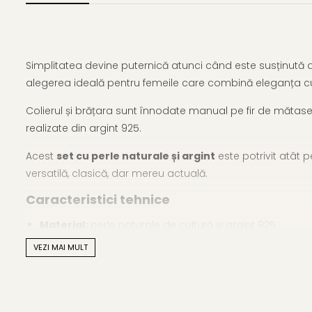
Simplitatea devine puternică atunci când este susținută de
alegerea ideală pentru femeile care combină eleganța 
Colierul și brățara sunt înnodate manual pe fir de mătase n
realizate din argint 925.
Acest
set cu perle naturale și argint
este potrivit atât p
versatilă, clasică, dar mereu actuală.
Caracteristici tehnice
Material:
perle naturale de cultură și argint 925
VEZI MAI MULT
Calitate perle:
AAA
Mărime perle:
8,5–9,5 mm
Forma perlelor:
rotundă