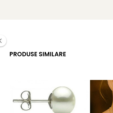
Lustrul perlelor:
de calitate înaltă
Culoare:
alb natural
Tipul perlelor:
perle de apă dulce, naturale de cultură
Montură:
înnodare manuală cu mătase naturală
Închizătoare:
argint 925
PRODUSE SIMILARE
Lungime colier:
43 cm
Lungime brățară:
18 cm
Greutate totală set:
aprox. 45 g
Include:
certificat de garanție și autenticitate
KASKADDA®
este un brand european de bijuterii premium, 
montate în metale prețioase certificate. Fiecare bijuterie 