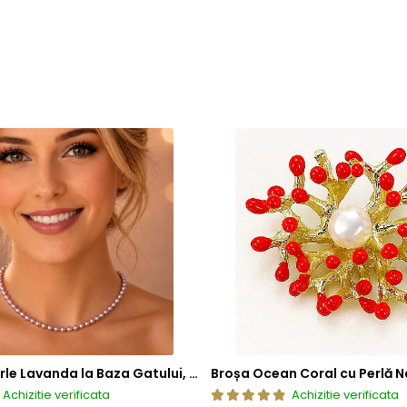
de mecanisme de deschidere si inchidere
, includ in structura l
atea si siguranta mecanismului. Acest element previne uzura prem
ea sigura a inchizatorilor si altor elemente ale bijuteriilor, conti
 compozitie confera o durabilitate sporita, reducand riscul de 
tica, functionalitate si rezistenta, permitand bijuteriilor sa isi pastre
a, ci si sigura si rezistenta la uzura zilnica. Astfel, clientii se pot bu
Colier cu Perle Lavanda la Baza Gatului, de 4-5 mm, Perle Rare, Calitate AAA+, Aur 14K | KASKADDA®
Broșa Ocean Coral cu Perlă N
Achizitie verificata
Achizitie verificata