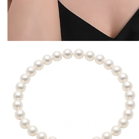
Seturi Perle cu Argint
Brățări cu Perle
Pandantive cu Perle
Brose cu Perle