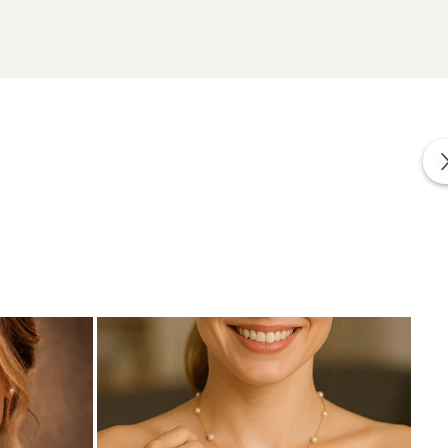
zate din perle naturale de cultură selectate manual,
te care atestă proveniența naturală a perlelor.