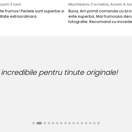
cum 3 luni
Munteanu Cornelia,
Acum 4 lu
rte frumos! Perlele sunt superbe si
Buna, Am primit comanda cu bros
litate extraordinara.
este superba. Mai frumoasa deca
fotografie. Recomand cu increde
dibile pentru tinute originale!