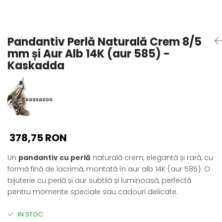
Seturi Perle cu Argint
Brățări cu Perle
Pandantive cu Perle
Pandantiv Perlă Naturală Crem 8/5
Brose cu Perle
mm și Aur Alb 14K (aur 585) -
Kaskadda
378,75 RON
Un
pandantiv cu perlă
naturală crem, elegantă și rară, cu
formă fină de lacrimă, montată în aur alb 14K (aur 585). O
bijuterie cu perlă și aur subtilă și luminoasă, perfectă
pentru momente speciale sau cadouri delicate.
IN STOC