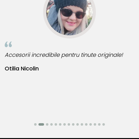
perle
din aceeași colecție. Descoperă întreaga gamă!
Accesorii incredibile pentru tinute originale!
B
Otilia Nicolin
B