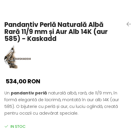
Seturi Perle cu Argint
Brățări cu Perle
Pandantive cu Perle
Pandantiv Perlă Naturală Albă
Brose cu Perle
Rară 11/9 mm și Aur Alb 14K (aur
585) - Kaskadd
534,00 RON
Un
pandantiv perlă
naturală albă, rară, de 11/9 mm, în
formă elegantă de lacrimă, montată în aur alb 14K (aur
585). O bijuterie cu perlă și aur, cu luciu oglindă, creată
pentru ocazii cu adevărat speciale.
IN STOC