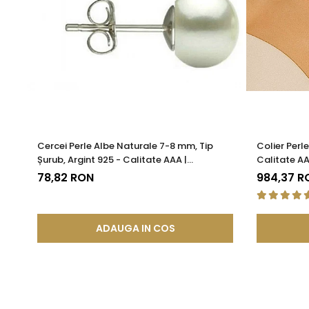
Cercei Perle Albe Naturale 7-8 mm, Tip
Colier Perl
Șurub, Argint 925 - Calitate AAA |
Calitate AA
KASKADDA®
78,82 RON
984,37 R
ADAUGA IN COS