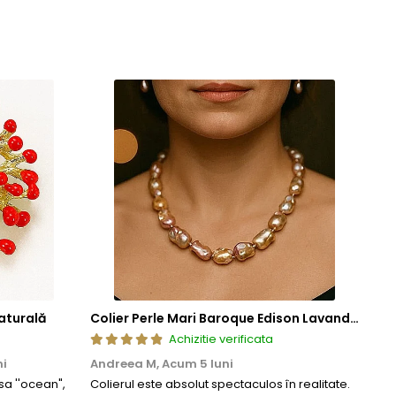
aturală
Colier Perle Mari Baroque Edison Lavandă, Calitatea AAA, Aur 14K | KASKADDA®
Achizitie verificata
ni
Andreea M,
Acum 5 luni
Mar
a ''ocean",
Colierul este absolut spectaculos în realitate.
Un c