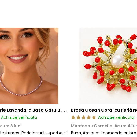
Colier cu Perle Lavanda la Baza Gatului, de 4-5 mm, Perle Rare, Calitate AAA+, Aur 14K | KASKADDA®
Broșa Ocean Coral cu Perlă N
Achizitie verificata
Achizitie verificata
cum 3 luni
Munteanu Cornelia,
Acum 4 lu
rte frumos! Perlele sunt superbe si
Buna, Am primit comanda cu bros