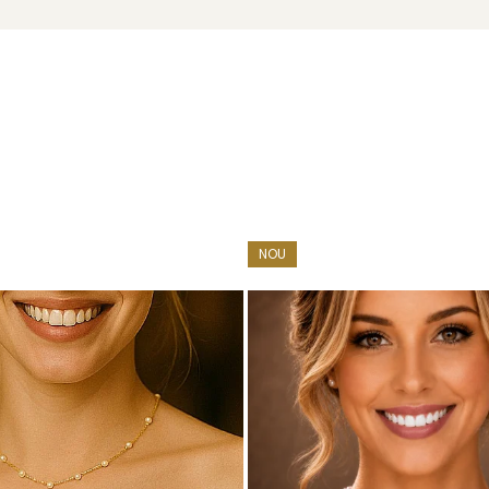
NOU
u marcă înregistrată în 27 de țări. Toate produsele sunt reali
e însoțită de un certificat de garanție și autenticitate care ates
vește minunat cu o
brățară cu perle
și o pereche de
cercei
care