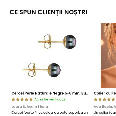
CE SPUN CLIENȚII NOȘTRI
Cercei Perle Naturale Negre 5-6 mm, Buton AAA, Aur 14K (aur 585), Tip Șurub | KASKADDA®
Achizitie verificata
Laura S,
Acum 1 luna
Ada Baciu,
A
Cercei foarte finuti,culoarea eate superba un
Un colier foa