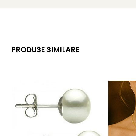
Mărime perle: 6–7 mm
Forma perlelor: rotundă
Lungime colier: 180 cm
Închizătoare: aur galben de 14K (aur 585)
PRODUSE SIMILARE
Greutate: aproximativ 85 g
KASKADDA
este un brand european de bijuterii premium, c
metale prețioase certificate. Fiecare bijuterie cu perle est
Adaugă o notă poetică ținutei tale.
Acest colier se potri