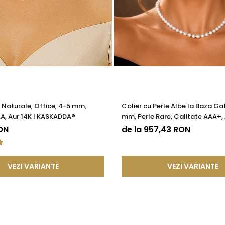
e Naturale, Office, 4-5 mm,
Colier cu Perle Albe la Baza Gat
A, Aur 14K | KASKADDA®
mm, Perle Rare, Calitate AAA+, 
KASKADDA®
ON
de la 957,43 RON
VEZI VARIANTE
VEZI VARIANTE