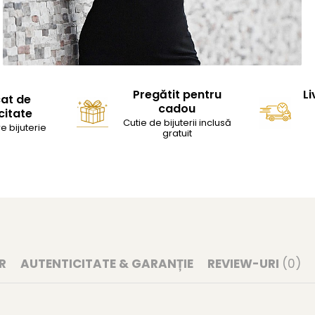
Pregătit pentru
Li
cat de
cadou
citate
Cutie de bijuterii inclusă
e bijuterie
gratuit
R
AUTENTICITATE & GARANȚIE
REVIEW-URI
(0)