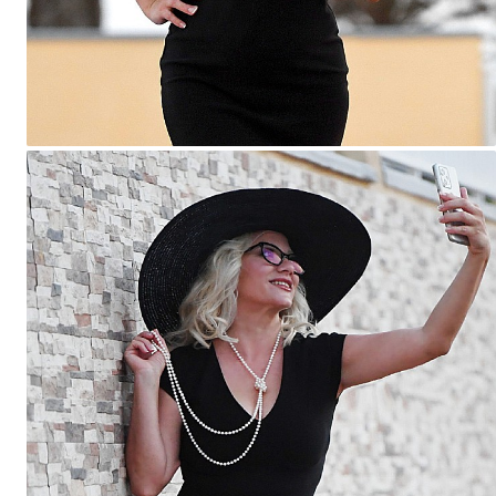
Seturi Perle cu Argint
Brățări cu Perle
Pandantive cu Perle
Brose cu Perle