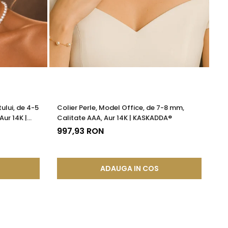
ului, de 4-5
Colier Perle, Model Office, de 7-8 mm,
Br
Aur 14K |
Calitate AAA, Aur 14K | KASKADDA®
13
997,93 RON
ADAUGA IN COS