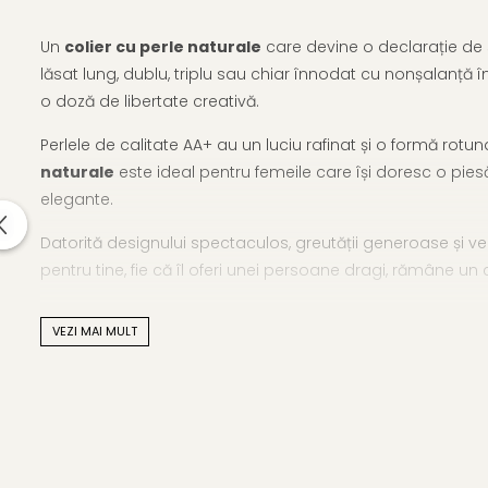
Un
colier cu perle naturale
care devine o declarație de s
lăsat lung, dublu, triplu sau chiar înnodat cu nonșalanță î
o doză de libertate creativă.
Perlele de calitate AA+ au un luciu rafinat și o formă rot
naturale
este ideal pentru femeile care își doresc o piesă
elegante.
Datorită designului spectaculos, greutății generoase și vers
pentru tine, fie că îl oferi unei persoane dragi, rămâne un
Un
colier cu perle naturale
care îți oferă libertatea de a 
VEZI MAI MULT
Pentru femeile care iubesc bijuteriile expresive, recoma
Caracteristici tehnice
Tip perle: perle naturale de cultură, apă dulce
Calitate perle: AA+