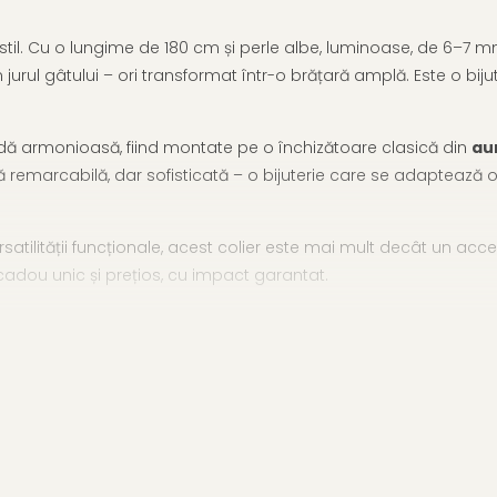
til. Cu o lungime de 180 cm și perle albe, luminoase, de 6–7 m
n jurul gâtului – ori transformat într-o brățară amplă. Este o bi
undă armonioasă, fiind montate pe o închizătoare clasică din
au
 remarcabilă, dar sofisticată – o bijuterie care se adaptează ori
atilității funcționale, acest colier este mai mult decât un acceso
 cadou unic și prețios, cu impact garantat.
fi mereu altfel, fără să renunți la eleganță.
ndăm
subcategoria coliere argint cu perle
și
selecția noastră