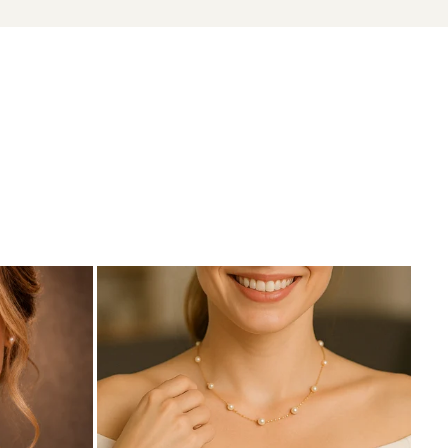
zate din perle naturale selectate manual, montate în
tă proveniența naturală a perlelor.
 aduc echilibru întregului ansamblu.