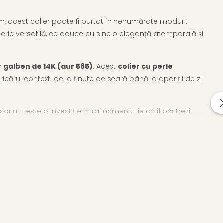
m, acest colier poate fi purtat în nenumărate moduri:
juterie versatilă, ce aduce cu sine o eleganță atemporală și
r galben de 14K (aur 585)
. Acest
colier cu perle
cărui context: de la ținute de seară până la apariții de zi
riu – este o investiție în rafinament. Fie că îl păstrezi
 de coliere cu perle naturale
.