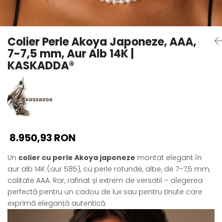
Seturi Perle cu Argint
Brățări cu Perle
Pandantive cu Perle
Colier Perle Akoya Japoneze, AAA,
Brose cu Perle
7-7,5 mm, Aur Alb 14K |
KASKADDA®
8.950,93 RON
Un
colier cu perle Akoya japoneze
montat elegant în
aur alb 14K (aur 585), cu perle rotunde, albe, de 7–7,5 mm,
calitate AAA. Rar, rafinat și extrem de versatil – alegerea
perfectă pentru un cadou de lux sau pentru ținute care
exprimă eleganță autentică.