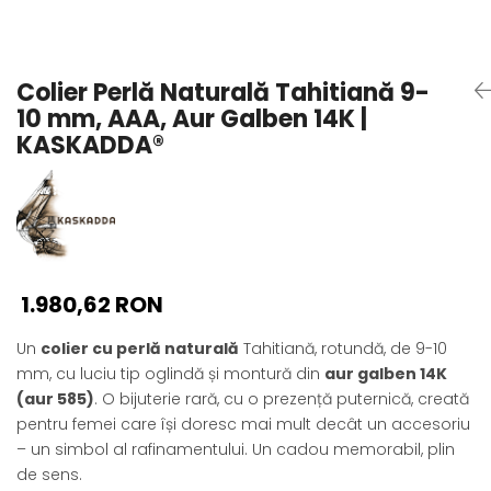
Seturi Perle cu Argint
Brățări cu Perle
Pandantive cu Perle
Colier Perlă Naturală Tahitiană 9-
Brose cu Perle
10 mm, AAA, Aur Galben 14K |
KASKADDA®
1.980,62 RON
Un
colier cu perlă naturală
Tahitiană, rotundă, de 9-10
mm, cu luciu tip oglindă și montură din
aur galben 14K
(aur 585)
. O bijuterie rară, cu o prezență puternică, creată
pentru femei care își doresc mai mult decât un accesoriu
– un simbol al rafinamentului. Un cadou memorabil, plin
de sens.