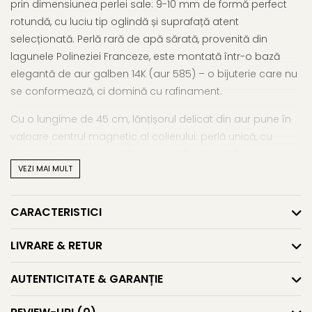
prin dimensiunea perlei sale: 9-10 mm de formă perfect
rotundă, cu luciu tip oglindă și suprafață atent
selecționată. Perlă rară de apă sărată, provenită din
lagunele Polineziei Franceze, este montată într-o bază
elegantă de aur galben 14K (aur 585) – o bijuterie care nu
se conformează, ci domină cu rafinament.
Cu o lungime de 45 cm, lănțișorul delicat din aur pune în
valoare centrul magnetic al colierului: perlă unică, cu
personalitate. Acest
colier cu perlă naturală
este o
VEZI MAI MULT
alegere ideală pentru momente în care vrei să strălucești
fără stridență, pentru apariții în care luxul se exprimă prin
esență, nu prin exces.
CARACTERISTICI
Dacă îți dorești o bijuterie care păstrează un echilibru între
LIVRARE & RETUR
clasic și modern,
explorează colierele cu perle și aur
,
sau vezi
întreaga selecție de coliere cu perle naturale
.
AUTENTICITATE & GARANȚIE
Caracteristici tehnice: