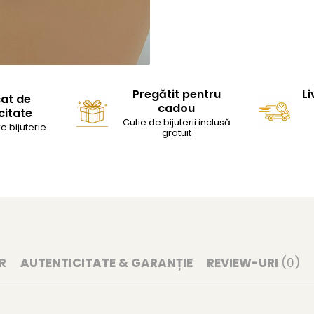
Pregătit pentru
Li
cat de
cadou
citate
Cutie de bijuterii inclusă
e bijuterie
gratuit
R
AUTENTICITATE & GARANȚIE
REVIEW-URI
(0)