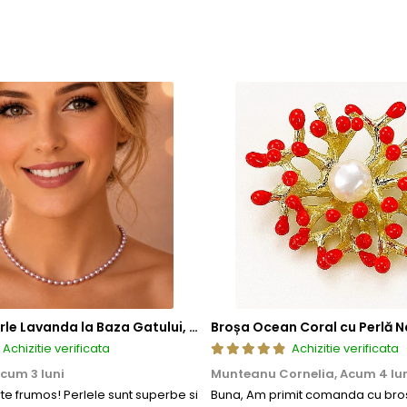
de mecanisme de deschidere si inchidere
, includ in structura l
atea si siguranta mecanismului. Acest element previne uzura prem
ea sigura a inchizatorilor si altor elemente ale bijuteriilor, conti
 compozitie confera o durabilitate sporita, reducand riscul de 
tica, functionalitate si rezistenta, permitand bijuteriilor sa isi pastre
a, ci si sigura si rezistenta la uzura zilnica. Astfel, clientii se pot bu
Colier cu Perle Lavanda la Baza Gatului, de 4-5 mm, Perle Rare, Calitate AAA+, Aur 14K | KASKADDA®
Broșa Ocean Coral cu Perlă N
Achizitie verificata
Achizitie verificata
cum 3 luni
Munteanu Cornelia,
Acum 4 lu
rte frumos! Perlele sunt superbe si
Buna, Am primit comanda cu bros