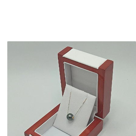
Seturi Perle cu Argint
Brățări cu Perle
Pandantive cu Perle
Brose cu Perle