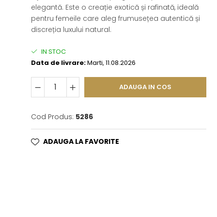
elegantă. Este o creație exotică și rafinată, ideală
pentru femeile care aleg frumusețea autentică și
discreția luxului natural.
IN STOC
Data de livrare:
Marti, 11.08.2026
ADAUGA IN COS
Cod Produs:
5286
ADAUGA LA FAVORITE