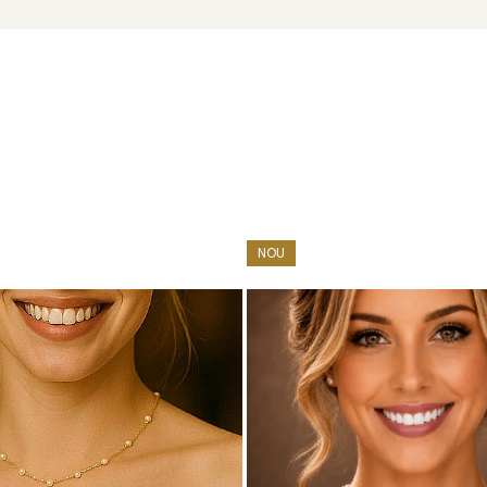
NOU
u marcă înregistrată în 27 de țări. Toate produsele sunt reali
e însoțită de un certificat de garanție și autenticitate care ates
alege un
colier cu perlă naturală
care îți subliniază personalita
rin culorile spectaculoase de negru cu diferite nuanțe și prin dim
vine din Polinezia Franceză.
 bijuteriei potrivite: