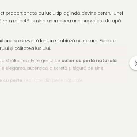
ct proporționată, cu luciu tip oglindă, devine centrul unei
 8-9 mm reflectă lumina asemenea unei suprafețe de apă
itiene se dezvoltă lent, în simbioză cu natura. Fiecare
lui și calitatea luciului.
nua strălucirea. Este genul de
colier cu perlă naturală
ie elegantă, autentică, discretă și sigură pe sine.
e cu perle
, realizate din perle naturale.