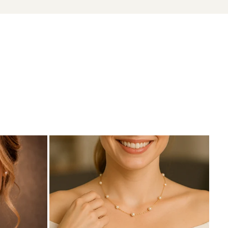
zate din perle naturale selectate manual, montate în
tă proveniența naturală a perlelor.
tea.
ensiunile mari.