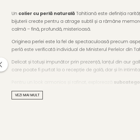
Un
colier cu perlă naturală
Tahitiană este definiția rarit
bijuterii create pentru a atrage subtil și a rămâne memo
calmă – fină, profundă, misterioasă.
Originea perlei este la fel de spectaculoasă precum aspectu
perlă este verificată individual de Ministerul Perlelor din T
Delicat și totuși impunător prin prezență, lanțul din aur g
care poate fi purtat la o recepție de gală, dar și în intimi
Pentru un look armonios și rafinat, explorează
subcategori
Caracteristici tehnice:
VEZI MAI MULT
Tipul perlei: Perlă naturală Tahitiană (apă sărată)
Calitate perlă: AAA
Mărime perlă: 8-9 mm